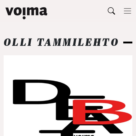
Päävalikko
Siirry sisältöön
OLLI TAMMILEHTO