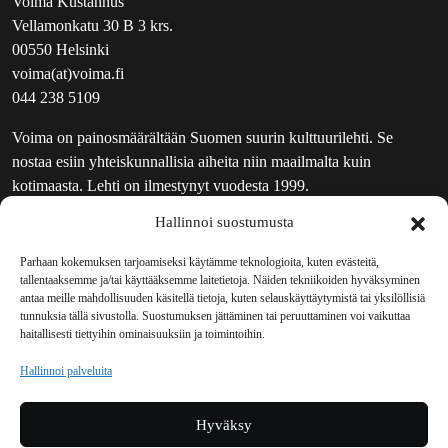
Voima Kustannus
Vellamonkatu 30 B 3 krs.
00550 Helsinki
voima(at)voima.fi
044 238 5109
Voima on painosmäärältään Suomen suurin kulttuurilehti. Se
nostaa esiin yhteiskunnallisia aiheita niin maailmalta kuin
kotimaasta. Lehti on ilmestynyt vuodesta 1999.
Hallinnoi suostumusta
TOIMITUS
UUTISKIRJE
Parhaan kokemuksen tarjoamiseksi käytämme teknologioita, kuten evästeitä,
tallentaaksemme ja/tai käyttääksemme laitetietoja. Näiden tekniikoiden hyväksyminen
MAINOSTAJILLE
antaa meille mahdollisuuden käsitellä tietoja, kuten selauskäyttäytymistä tai yksilöllisiä
VASTAMAINOKSET
tunnuksia tällä sivustolla. Suostumuksen jättäminen tai peruuttaminen voi vaikuttaa
haitallisesti tiettyihin ominaisuuksiin ja toimintoihin.
JAKELUPAIKAT
REKISTERISELOSTE
Hallinnoi palveluita
EVÄSTEKÄYTÄNTÖ (EU)
TILAUKSEN PERUUTUSPYYNTÖ
Hyväksy