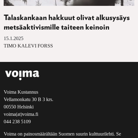
Talaskankaan hakkuut olivat alkusysäys
metsäaktivismille taiteen keinoin
15.1.2025
TIMO KALEVI FORSS
Voima Kustannus
Vellamonkatu 30 B 3 krs.
00550 Helsinki
voima(at)voima.fi
044 238 5109
Voima on painosmäärältään Suomen suurin kulttuurilehti. Se