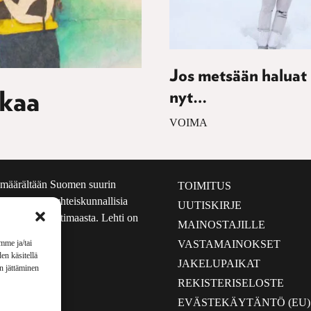
Jos metsään haluat
kkaa
nyt…
VOIMA
määrältään Suomen suurin
TOIMITUS
e nostaa esiin yhteiskunnallisia
UUTISKIRJE
lmalta kuin kotimaasta. Lehti on
MAINOSTAJILLE
sta 1999.
VASTAMAINOKSET
mme ja/tai
en käsitellä
JAKELUPAIKAT
en jättäminen
REKISTERISELOSTE
EVÄSTEKÄYTÄNTÖ (EU)