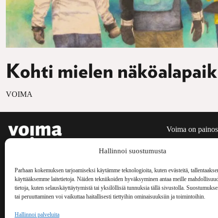
Kohti mielen näköalapai
VOIMA
Voima on painos
kulttuurilehti. S
Hallinnoi suostumusta
aiheita niin maai
Voima Kustannus
ilmestynyt vuode
Vellamonkatu 30 B 3 krs.
Parhaan kokemuksen tarjoamiseksi käytämme teknologioita, kuten evästeitä, tallentaakse
käyttääksemme laitetietoja. Näiden tekniikoiden hyväksyminen antaa meille mahdollisuud
00550 Helsinki
tietoja, kuten selauskäyttäytymistä tai yksilöllisiä tunnuksia tällä sivustolla. Suostumuks
voima(at)voima.fi
tai peruuttaminen voi vaikuttaa haitallisesti tiettyihin ominaisuuksiin ja toimintoihin.
044 238 5109
Hallinnoi palveluita