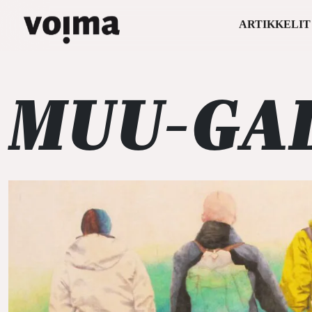
ARTIKKELIT
Päävalikko
Siirry sisältöön
MUU-GA