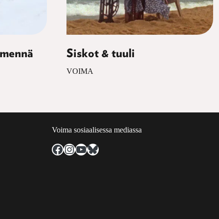
 mennä
Siskot & tuuli
VOIMA
Voima sosiaalisessa mediassa
Facebook
Instagram
YouTube
Bluesky