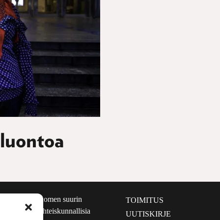
 luontoa
määrältään Suomen suurin
TOIMITUS
e nostaa esiin yhteiskunnallisia
UUTISKIRJE