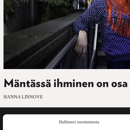
Mäntässä ihminen on osa
HANNA LINNOVE
Voima on painos
Hallinnoi suostumusta
kulttuurilehti. S