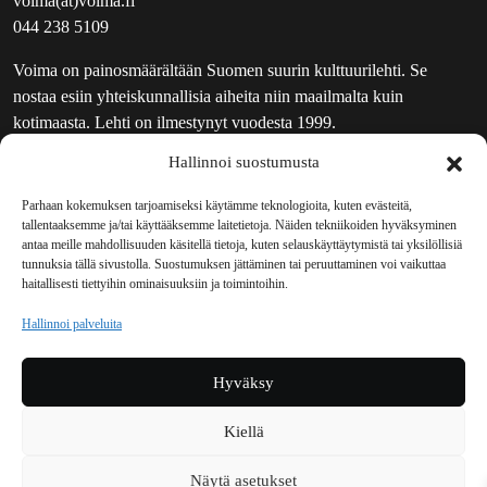
voima(at)voima.fi
044 238 5109
Voima on painosmäärältään Suomen suurin kulttuurilehti. Se
nostaa esiin yhteiskunnallisia aiheita niin maailmalta kuin
kotimaasta. Lehti on ilmestynyt vuodesta 1999.
Hallinnoi suostumusta
TOIMITUS
UUTISKIRJE
Parhaan kokemuksen tarjoamiseksi käytämme teknologioita, kuten evästeitä,
tallentaaksemme ja/tai käyttääksemme laitetietoja. Näiden tekniikoiden hyväksyminen
MAINOSTAJILLE
antaa meille mahdollisuuden käsitellä tietoja, kuten selauskäyttäytymistä tai yksilöllisiä
VASTAMAINOKSET
tunnuksia tällä sivustolla. Suostumuksen jättäminen tai peruuttaminen voi vaikuttaa
haitallisesti tiettyihin ominaisuuksiin ja toimintoihin.
JAKELUPAIKAT
REKISTERISELOSTE
Hallinnoi palveluita
EVÄSTEKÄYTÄNTÖ (EU)
TILAUKSEN PERUUTUSPYYNTÖ
Hyväksy
TILAUSOHJEET JA -EHDOT
Kiellä
Voima sosiaalisessa mediassa
Näytä asetukset