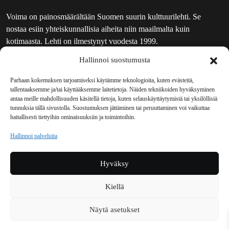
Voima on painosmäärältään Suomen suurin kulttuurilehti. Se
nostaa esiin yhteiskunnallisia aiheita niin maailmalta kuin
kotimaasta. Lehti on ilmestynyt vuodesta 1999.
Hallinnoi suostumusta
TOIMITUS
UUTISKIRJE
Parhaan kokemuksen tarjoamiseksi käytämme teknologioita, kuten evästeitä,
tallentaaksemme ja/tai käyttääksemme laitetietoja. Näiden tekniikoiden hyväksyminen
MAINOSTAJILLE
antaa meille mahdollisuuden käsitellä tietoja, kuten selauskäyttäytymistä tai yksilöllisiä
VASTAMAINOKSET
tunnuksia tällä sivustolla. Suostumuksen jättäminen tai peruuttaminen voi vaikuttaa
haitallisesti tiettyihin ominaisuuksiin ja toimintoihin.
JAKELUPAIKAT
REKISTERISELOSTE
Hallinnoi palveluita
EVÄSTEKÄYTÄNTÖ (EU)
TILAUKSEN PERUUTUSPYYNTÖ
Hyväksy
TILAUSOHJEET JA -EHDOT
Kiellä
Voima sosiaalisessa mediassa
Näytä asetukset
Facebook
Instagram
YouTube
Bluesky