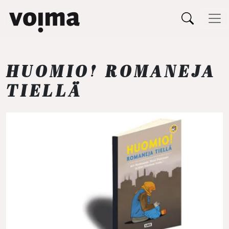
Päävalikko
Siirry sisältöön
HUOMIO! ROMANEJA
TIELLÄ