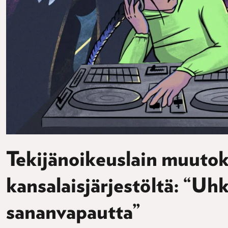
Tekijänoikeuslain muutok
kansalaisjärjestöltä: “Uh
sananvapautta”