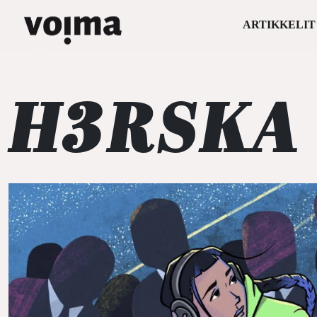
ARTIKKELIT
Päävalikko
Siirry sisältöön
H3RSKA