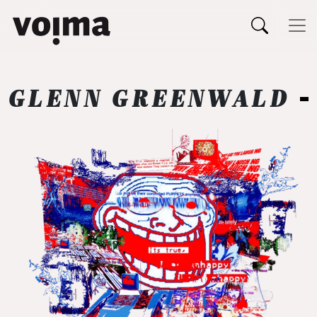
Päävalikko
Siirry sisältöön
GLENN GREENWALD