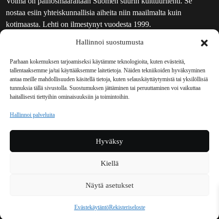
Voima on painosmäärältään Suomen suurin kulttuurilehti. Se
nostaa esiin yhteiskunnallisia aiheita niin maailmalta kuin
kotimaasta. Lehti on ilmestynyt vuodesta 1999.
Hallinnoi suostumusta
TOIMITUS
UUTISKIRJE
Parhaan kokemuksen tarjoamiseksi käytämme teknologioita, kuten evästeitä,
tallentaaksemme ja/tai käyttääksemme laitetietoja. Näiden tekniikoiden hyväksyminen
MAINOSTAJILLE
antaa meille mahdollisuuden käsitellä tietoja, kuten selauskäyttäytymistä tai yksilöllisiä
VASTAMAINOKSET
tunnuksia tällä sivustolla. Suostumuksen jättäminen tai peruuttaminen voi vaikuttaa
haitallisesti tiettyihin ominaisuuksiin ja toimintoihin.
JAKELUPAIKAT
REKISTERISELOSTE
Hallinnoi palveluita
EVÄSTEKÄYTÄNTÖ (EU)
TILAUKSEN PERUUTUSPYYNTÖ
Hyväksy
TILAUSOHJEET JA -EHDOT
Kiellä
Voima sosiaalisessa mediassa
Näytä asetukset
Facebook
Instagram
YouTube
Bluesky
Evästekäytäntö
Rekisteriseloste