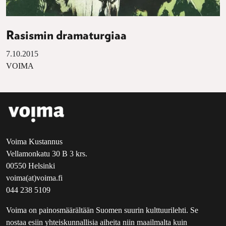
Rasismin dramaturgiaa
7.10.2015
VOIMA
Voima Kustannus
Vellamonkatu 30 B 3 krs.
00550 Helsinki
voima(at)voima.fi
044 238 5109
Voima on painosmäärältään Suomen suurin kulttuurilehti. Se
nostaa esiin yhteiskunnallisia aiheita niin maailmalta kuin