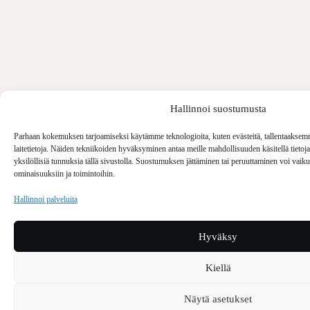
Hallinnoi suostumusta
Parhaan kokemuksen tarjoamiseksi käytämme teknologioita, kuten evästeitä, tallentaaksem
laitetietoja. Näiden tekniikoiden hyväksyminen antaa meille mahdollisuuden käsitellä tietoja
yksilöllisiä tunnuksia tällä sivustolla. Suostumuksen jättäminen tai peruuttaminen voi vaikutta
ominaisuuksiin ja toimintoihin.
Hallinnoi palveluita
Hyväksy
Kiellä
Näytä asetukset