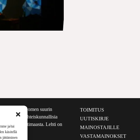
määrältään Suomen suurin
TOIMITUS
e nostaa esiin yhteiskunnallisia
UUTISKIRJE
lmalta kuin kotimaasta. Lehti on
mme ja/tai
MAINOSTAJILLE
sta 1999.
en käsitellä
VASTAMAINOKSET
en jättäminen