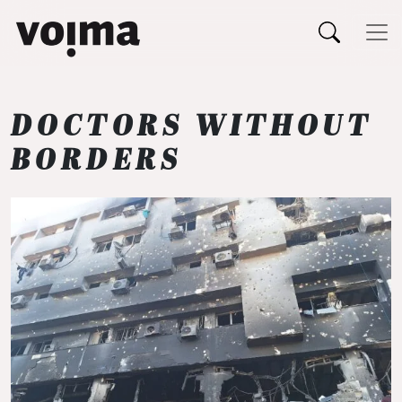
Päävalikko
Siirry sisältöön
DOCTORS WITHOUT
BORDERS