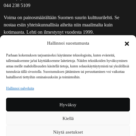
044 238 5109
Voima on painosmäärältään Suomen suurin kulttuurilehti. Se
nostaa esiin yhteiskunnallisia aiheita niin maailmalta kuin
kotimaasta. Lehti on ilmestynyt vuodesta 1999.
Hallinnoi suostumusta
TOIMITUS
UUTISKIRJE
Parhaan kokemuksen tarjoamiseksi käytämme teknologioita, kuten evästeitä,
tallentaaksemme ja/tai käyttääksemme laitetietoja. Näiden tekniikoiden hyväksyminen
MAINOSTAJILLE
antaa meille mahdollisuuden käsitellä tietoja, kuten selauskäyttäytymistä tai yksilöllisiä
VASTAMAINOKSET
tunnuksia tällä sivustolla. Suostumuksen jättäminen tai peruuttaminen voi vaikuttaa
haitallisesti tiettyihin ominaisuuksiin ja toimintoihin.
JAKELUPAIKAT
REKISTERISELOSTE
Hallinnoi palveluita
EVÄSTEKÄYTÄNTÖ (EU)
TILAUKSEN PERUUTUSPYYNTÖ
Hyväksy
TILAUSOHJEET JA -EHDOT
Kiellä
Voima sosiaalisessa mediassa
Näytä asetukset