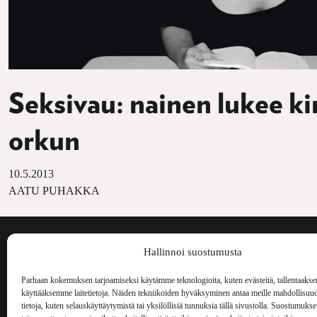
Seksivau: nainen lukee ki
orkun
10.5.2013
AATU PUHAKKA
Voima on painos
Hallinnoi suostumusta
kulttuurilehti. S
aiheita niin maai
Parhaan kokemuksen tarjoamiseksi käytämme teknologioita, kuten evästeitä, tallentaakse
Voima Kustannus
ilmestynyt vuode
käyttääksemme laitetietoja. Näiden tekniikoiden hyväksyminen antaa meille mahdollisuud
Vellamonkatu 30 B 3 krs.
tietoja, kuten selauskäyttäytymistä tai yksilöllisiä tunnuksia tällä sivustolla. Suostumuks