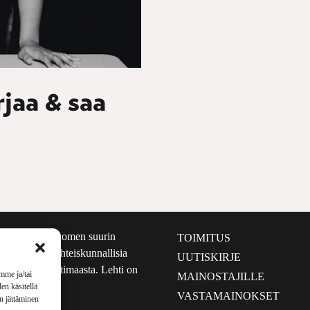
rjaa & saa
määrältään Suomen suurin
TOIMITUS
e nostaa esiin yhteiskunnallisia
UUTISKIRJE
lmalta kuin kotimaasta. Lehti on
mme ja/tai
MAINOSTAJILLE
sta 1999.
en käsitellä
VASTAMAINOKSET
en jättäminen