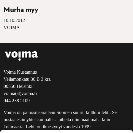
Murha myy
10.10.2012
VOIMA
Voima Kustannus
Vellamonkatu 30 B 3 krs.
00550 Helsinki
voima(at)voima.fi
044 238 5109
Voima on painosmäärältään Suomen suurin kulttuurilehti. Se
nostaa esiin yhteiskunnallisia aiheita niin maailmalta kuin
kotimaasta. Lehti on ilmestynyt vuodesta 1999.