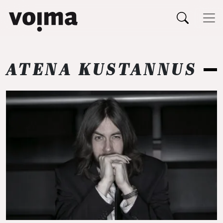
Päävalikko
Siirry sisältöön
ATENA KUSTANNUS