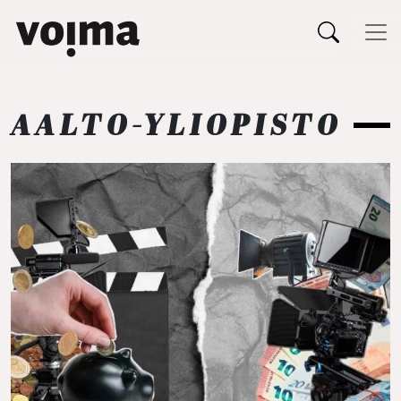
Päävalikko
Siirry sisältöön
AALTO-YLIOPISTO