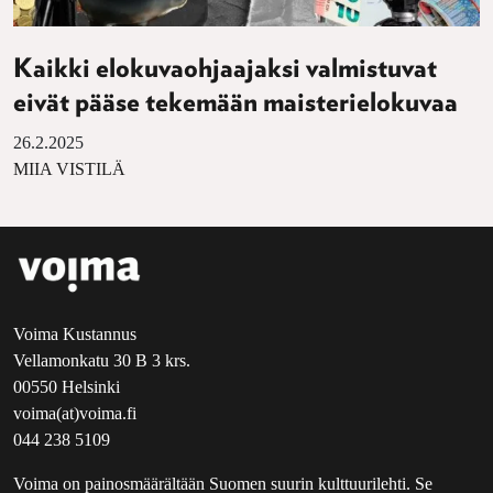
Kaikki elokuvaohjaajaksi valmistuvat
eivät pääse tekemään maisterielokuvaa
26.2.2025
MIIA VISTILÄ
Voima Kustannus
Vellamonkatu 30 B 3 krs.
00550 Helsinki
voima(at)voima.fi
044 238 5109
Voima on painosmäärältään Suomen suurin kulttuurilehti. Se