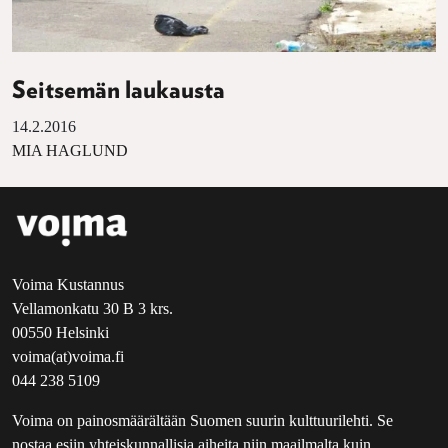
Seitsemän laukausta
14.2.2016
MIA HAGLUND
Voima Kustannus
Vellamonkatu 30 B 3 krs.
00550 Helsinki
voima(at)voima.fi
044 238 5109
Voima on painosmäärältään Suomen suurin kulttuurilehti. Se
nostaa esiin yhteiskunnallisia aiheita niin maailmalta kuin