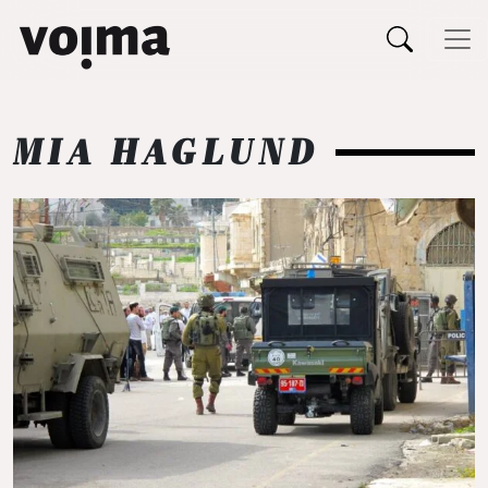
Päävalikko
Siirry sisältöön
MIA HAGLUND