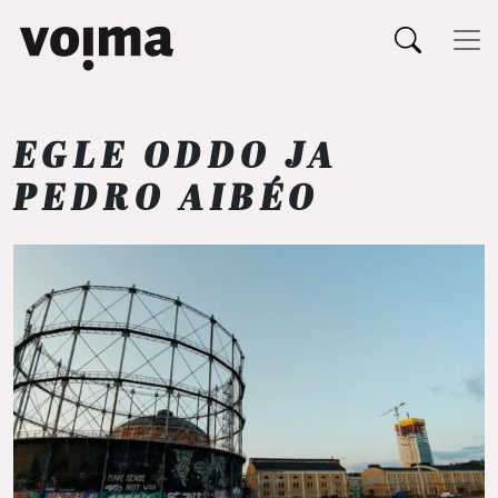
Päävalikko
Siirry sisältöön
EGLE ODDO JA
PEDRO AIBÉO