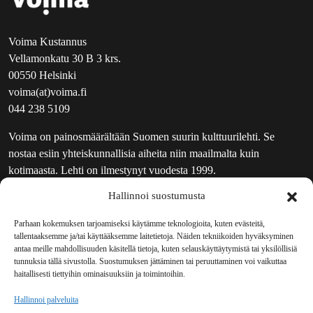
Voima Kustannus
Vellamonkatu 30 B 3 krs.
00550 Helsinki
voima(at)voima.fi
044 238 5109
Voima on painosmäärältään Suomen suurin kulttuurilehti. Se
nostaa esiin yhteiskunnallisia aiheita niin maailmalta kuin
kotimaasta. Lehti on ilmestynyt vuodesta 1999.
Hallinnoi suostumusta
TOIMITUS
UUTISKIRJE
Parhaan kokemuksen tarjoamiseksi käytämme teknologioita, kuten evästeitä,
tallentaaksemme ja/tai käyttääksemme laitetietoja. Näiden tekniikoiden hyväksyminen
MAINOSTAJILLE
antaa meille mahdollisuuden käsitellä tietoja, kuten selauskäyttäytymistä tai yksilöllisiä
VASTAMAINOKSET
tunnuksia tällä sivustolla. Suostumuksen jättäminen tai peruuttaminen voi vaikuttaa
haitallisesti tiettyihin ominaisuuksiin ja toimintoihin.
JAKELUPAIKAT
REKISTERISELOSTE
Hallinnoi palveluita