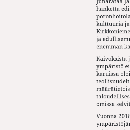
Junarataa Jä
hanketta edis
poronhoitola
kulttuuria j
Kirkkoniemee
ja edullisem
enemmän kaiv
Kaivoksista 
ympäristö ei
karuissa olo
teollisuudel
määrätietoise
taloudellise
omissa selvi
Vuonna 2018
ympäristöjär