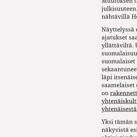
Muutoksen ta
julkisuuteen
nähtävillä H
Näyttelyssä 
ajatukset sa
yllättäviltä
suomalaisuud
suomalaiset o
sekaantuneet
läpi itsenäi
saamelaiset 
on
rakennett
yhtenäiskult
yhtenäisestä
Yksi tämän 
näkyvistä esi