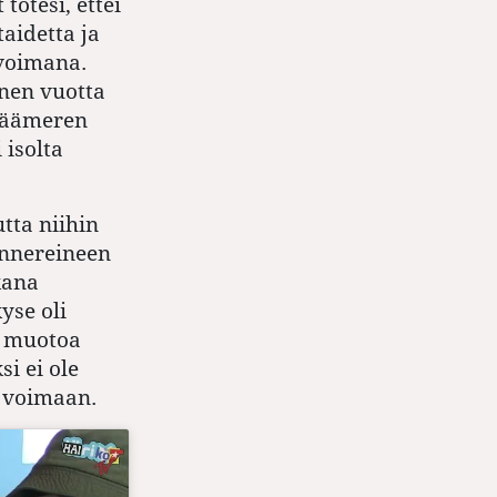
totesi, ettei
aidetta ja
 voimana.
enen vuotta
 Jäämeren
 isolta
tta niihin
annereineen
kana
yse oli
n muotoa
si ei ole
n voimaan.