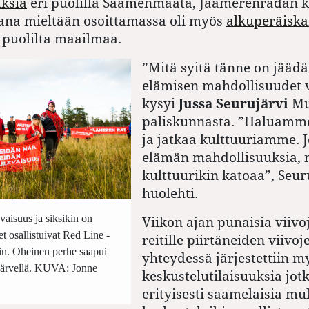
uksia
eri puolilla Saamenmaata, Jäämerenradan ka
kana mieltään osoittamassa oli myös
alkuperäiska
 puolilta maailmaa.
”Mitä syitä tänne on jäädä,
elämisen mahdollisuudet 
kysyi
Jussa Seurujärvi
Mu
paliskunnasta. ”Haluamme
ja jatkaa kulttuuriamme. Jo
elämän mahdollisuuksia, ni
kulttuurikin katoaa”, Seur
huolehti.
vaisuus ja siksikin on
Viikon ajan punaisia viivo
set osallistuivat Red Line -
reitille piirtäneiden viivoj
in. Oheinen perhe saapui
yhteydessä järjestettiin m
ijärvellä. KUVA: Jonne
keskustelutilaisuuksia jot
erityisesti saamelaisia m