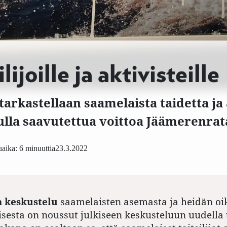
lijoille ja aktivisteille
 tarkastellaan saamelaista taidetta ja
vulla saavutettua voittoa Jäämerenra
aika: 6 minuuttia
23.3.2022
a keskustelu
saamelaisten asemasta ja heidän oi
sesta on noussut julkiseen keskusteluun uudella 