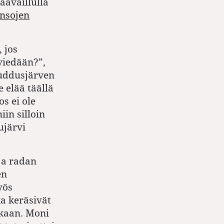
availlulla
nsojen
 jos
viedään?”,
ddusjärven
 elää täällä
s ei ole
in silloin
ujärvi
ja radan
en
yös
ka keräsivät
ukaan. Moni