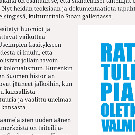
kana on osaltaan se, että saamelaiset taiteilijat 
. Nyt heidän teoksiaan ja dokumentaatiota tapah
elsingissä,
kulttuuritalo Stoan galleriassa
.
esitetyt huomiot ja
attavat vaikuttaa
. Useimpien käsitykseen
esta ei kuulu, että
lisivat jollain tavoin
 kolonialismiin. Kuitenkin
sen Suomen historian
ovat jääneet jalkoihin, kun
u kansallista
tuuria ja vaalittu unelmaa
 kansasta
.
saamelaisten uuden äänen
merkeistä on taiteilija-