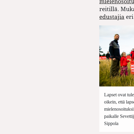
mielenosoit
reitillä. Mu
edustajia
eri
Lapset ovat tule
oikein, että lap
mielenosoituksi
paikalle Sevett
Sippola