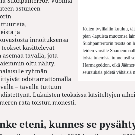
hmä
Suohpanterror
. Vuonna
uteen astuneen
orin
ttuurista,
Kuten tyylilajiin kuuluu, tät
eista ja
pian -lapuista muotonsa lai
uvastosta innoituksensa
Suohpanterrorin teosta on l
eokset käsittelevät
teiden varsille Saamenmaal
 asemaa tavalla, jota
toista tulemista tunnetusti s
aiemmin oltu nähty.
Harmageddon, eikä Jäämer
malaisille ryhmän
seurauksia pidetä vähäisiä
littyivät odottamattomalla
valla – tavalla tuttuun
distettynä. Lukuisten teoksissa käsiteltyjen aihe
meren rata toistuu monesti.
nke eteni, kunnes se pysäht