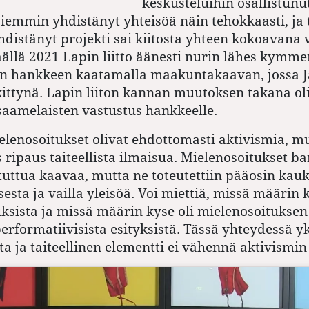
keskusteluihin osallistunut 
iemmin yhdistänyt yhteisöä näin tehokkaasti, ja t
hdistänyt projekti sai kiitosta yhteen kokoavana
ällä 2021 Lapin liitto äänesti nurin lähes kymm
leen hankkeen kaatamalla maakuntakaavan, jossa
kittynä. Lapin liiton kannan muutoksen takana oli
 saamelaisten vastustus hankkeelle.
elenosoitukset olivat ehdottomasti aktivismia, mu
s ripaus taiteellista ilmaisua. Mielenosoitukset b
tuttua kaavaa, mutta ne toteutettiin pääosin kau
sta ja vailla yleisöä. Voi miettiä, missä määrin k
ksista ja missä määrin kyse oli mielenosoitukse
erformatiivisista esityksistä. Tässä yhteydessä yk
sta ja taiteellinen elementti ei vähennä aktivismi