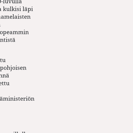
0-luvulla
 kulkisi läpi
aamelaisten
n
ä nopeammin
ntistä
ttu
 pohjoisen
innä
ettu
täministeriön