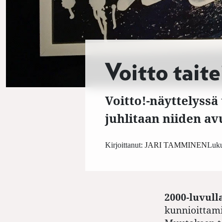
Voitto taitei
Voitto!-näyttelyssä
juhlitaan niiden a
Kirjoittanut:
JARI TAMMINEN
Luku
2000-luvull
kunnioittami