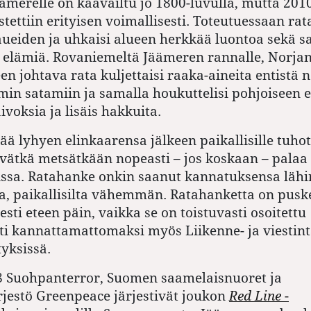
ämerelle on kaavailtu jo 1800-luvulla, mutta 201
tettiin erityisen voimallisesti. Toteutuessaan rata
ueiden ja uhkaisi alueen herkkää luontoa sekä s
a elämiä. Rovaniemeltä Jäämeren rannalle, Norja
n johtava rata kuljettaisi raaka-aineita entist
min satamiin ja samalla houkuttelisi pohjoiseen e
oksia ja lisäis hakkuita.
jää lyhyen elinkaarensa jälkeen paikallisille tuho
vätkä metsätkään nopeasti – jos koskaan – palaa
issa. Ratahanke onkin saanut kannatuksensa läh
ta, paikallisilta vähemmän. Ratahanketta on pusk
sti eteen päin, vaikka se on toistuvasti osoitettu
sti kannattamattomaksi myös Liikenne- ja viestin
tyksissä.
 Suohpanterror, Suomen saamelaisnuoret ja
jestö Greenpeace järjestivät joukon
Red Line
-