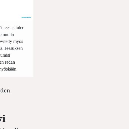
ä Jeesus tulee
nannutta
evitetty myös
la. Jeesuksen
euraisi
en radan
 myöskään.
iden
yi