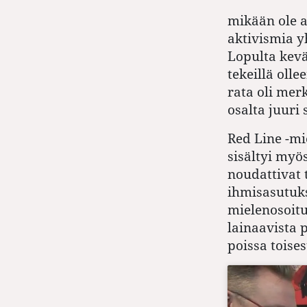
mikään ole a
aktivismia y
Lopulta kevä
tekeillä ol
rata oli mer
osalta juuri
Red Line -mi
sisältyi myö
noudattivat 
ihmisasutukse
mielenosoitu
lainaavista p
poissa toise