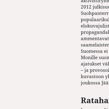
aktivistiry
2012 julkisu
Suohpanterr
populaarikul
elokuvajulist
propagandak
ammentavat t
saamelaisten
Suomessa ei 
Monille suo
ajatukset vä
– ja provosoi
kuvastoon yh
joukossa Jää
Rataha