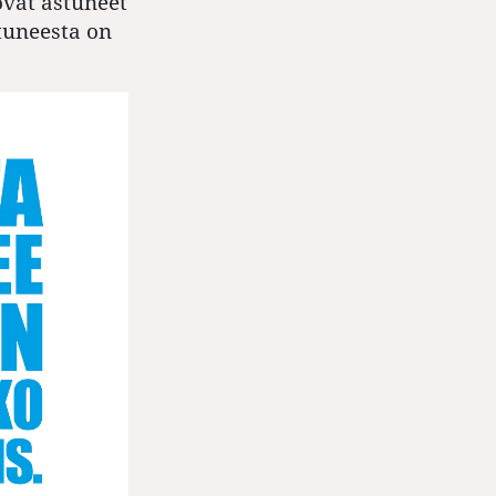
ovat astuneet
tuneesta on