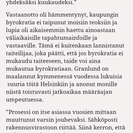
yhdeksäksi kuukaudeksi.”
Vastaanotto oli hämmentynyt, kaupungin
byrokratia ei taipunut moisiin teoksiin ja
lupia oli aikaisemmin haettu ainoastaan
väliaikaisille tapahtumainfoille ja
vastaaville. Tämä ei kuitenkaan lannistanut
taiteilijaa, joka päätti, että jos byrokratia ei
mukaudu taiteeseen, taide voi aina
mukautua byrokratiaan. Granlund on
maalannut kymmenessä vuodessa lukuisia
suuria töitä Helsinkiin ja anonut monille
niistä toistuvasti jatkoaikaa määräajan
umpeutuessa.
”Prosessi on itse asiassa vuosien mittaan
muuttunut varsin jouhevaksi. Sähköposti
rakennusvirastoon riittää. Siinä kerron, että