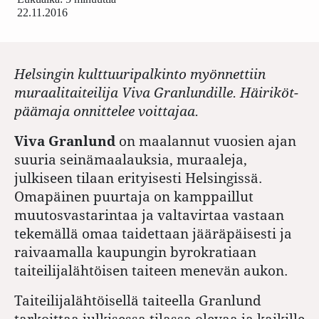
22.11.2016
Helsingin kulttuuripalkinto myönnettiin
muraalitaiteilija Viva Granlundille. Häiriköt-
päämaja onnittelee voittajaa.
Viva Granlund
on maalannut vuosien ajan
suuria seinämaalauksia, muraaleja,
julkiseen tilaan erityisesti Helsingissä.
Omapäinen puurtaja on kamppaillut
muutosvastarintaa ja valtavirtaa vastaan
tekemällä omaa taidettaan jääräpäisesti ja
raivaamalla kaupungin byrokratiaan
taiteilijalähtöisen taiteen menevän aukon.
Taiteilijalähtöisellä taiteella Granlund
tarkoittaa julkisessa tilassa olevaa ja kaikille