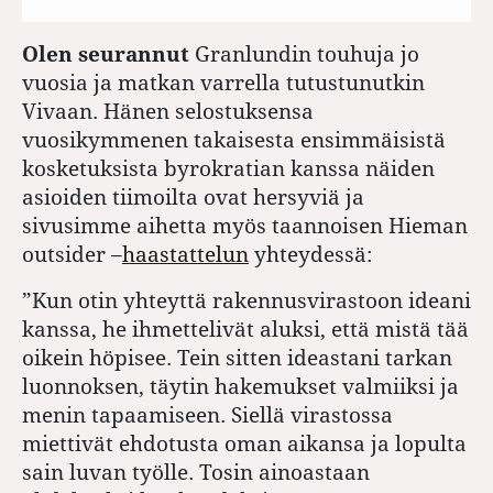
Olen seurannut
Granlundin touhuja jo
vuosia ja matkan varrella tutustunutkin
Vivaan. Hänen selostuksensa
vuosikymmenen takaisesta ensimmäisistä
kosketuksista byrokratian kanssa näiden
asioiden tiimoilta ovat hersyviä ja
sivusimme aihetta myös taannoisen Hieman
outsider –
haastattelun
yhteydessä:
”Kun otin yhteyttä rakennusvirastoon ideani
kanssa, he ihmettelivät aluksi, että mistä tää
oikein höpisee. Tein sitten ideastani tarkan
luonnoksen, täytin hakemukset valmiiksi ja
menin tapaamiseen. Siellä virastossa
miettivät ehdotusta oman aikansa ja lopulta
sain luvan työlle. Tosin ainoastaan