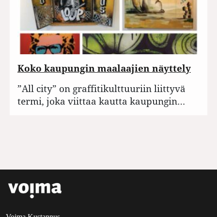
Koko kaupungin maalaajien näyttely
”All city” on graffitikulttuuriin liittyvä
termi, joka viittaa kautta kaupungin…
Voima Kustannus