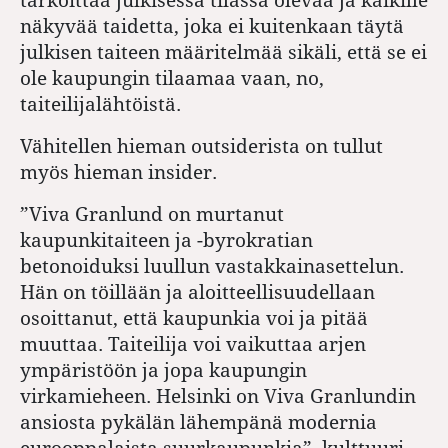
näkyvää taidetta, joka ei kuitenkaan täytä
julkisen taiteen määritelmää sikäli, että se ei
ole kaupungin tilaamaa vaan, no,
taiteilijalähtöistä.
Vähitellen hieman outsiderista on tullut
myös hieman insider.
”Viva Granlund on murtanut
kaupunkitaiteen ja -byrokratian
betonoiduksi luullun vastakkainasettelun.
Hän on töillään ja aloitteellisuudellaan
osoittanut, että kaupunkia voi ja pitää
muuttaa. Taiteilija voi vaikuttaa arjen
ympäristöön ja jopa kaupungin
virkamieheen. Helsinki on Viva Granlundin
ansiosta pykälän lähempänä modernia
eurooppalaista suurkaupunkia”, kulttuuri-