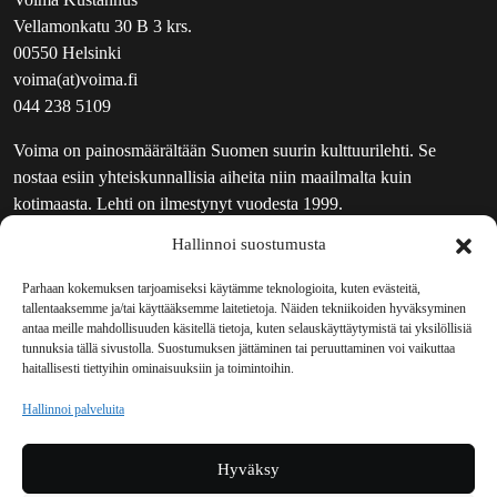
Vellamonkatu 30 B 3 krs.
00550 Helsinki
voima(at)voima.fi
044 238 5109
Voima on painosmäärältään Suomen suurin kulttuurilehti. Se
nostaa esiin yhteiskunnallisia aiheita niin maailmalta kuin
kotimaasta. Lehti on ilmestynyt vuodesta 1999.
Hallinnoi suostumusta
TOIMITUS
UUTISKIRJE
Parhaan kokemuksen tarjoamiseksi käytämme teknologioita, kuten evästeitä,
tallentaaksemme ja/tai käyttääksemme laitetietoja. Näiden tekniikoiden hyväksyminen
MAINOSTAJILLE
antaa meille mahdollisuuden käsitellä tietoja, kuten selauskäyttäytymistä tai yksilöllisiä
VASTAMAINOKSET
tunnuksia tällä sivustolla. Suostumuksen jättäminen tai peruuttaminen voi vaikuttaa
haitallisesti tiettyihin ominaisuuksiin ja toimintoihin.
JAKELUPAIKAT
REKISTERISELOSTE
Hallinnoi palveluita
EVÄSTEKÄYTÄNTÖ (EU)
TILAUKSEN PERUUTUSPYYNTÖ
Hyväksy