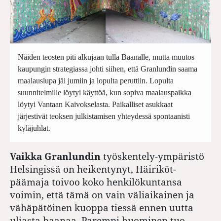
Näiden teosten piti alkujaan tulla Baanalle, mutta muutos
kaupungin strategiassa johti siihen, että Granlundin saama
maalauslupa jäi jumiin ja lopulta peruttiin. Lopulta
suunnitelmille löytyi käyttöä, kun sopiva maalauspaikka
löytyi Vantaan Kaivokselasta. Paikalliset asukkaat
järjestivät teoksen julkistamisen yhteydessä spontaanisti
kyläjuhlat.
Vaikka Granlundin
työskentely-ympäristö
Helsingissä on heikentynyt, Häiriköt-
päämaja toivoo koko henkilökuntansa
voimin, että tämä on vain väliaikainen ja
vähäpätöinen kuoppa tiessä ennen uutta
uljasta baanaa. Parempi huominen tuo