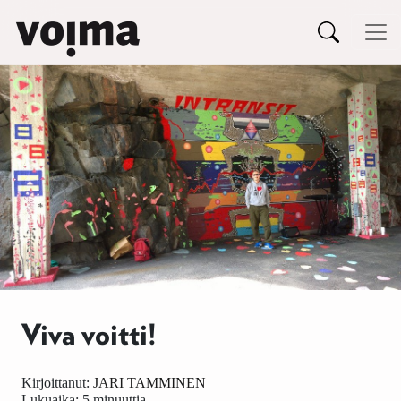
Päävalikko
Siirry sisältöön
Viva voitti!
Kirjoittanut:
JARI TAMMINEN
Lukuaika: 5 minuuttia