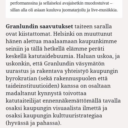
performanssina ja sellaiseksi avajaisetkin muodostuivat –
sillan alla oli asiaan kuuluva juomatarjoilu ja live-musiikkia.
Granlundin saavutukset
taiteen saralla
ovat kiistattomat. Helsinki on muuttunut
hänen alettua maalaamaan kaupunkimme
seiniin ja tällä hetkellä elämme peräti
keskellä katutaidebuumia. Haluan uskoa, ja
uskonkin, että Granlundin väsymätön
uurastus ja rakentava yhteistyö kaupungin
byrokratian (sekä rakennuspuolen että
taideinstituutioiden) kanssa on osaltaan
madaltanut kynnystä toivottaa
katutaiteilijat ennennäkemättömällä tavalla
osaksi kaupungin visuaalista ilmettä ja
osaksi kaupungin kulttuuristrategiaa
(hyvässä ja pahassa).