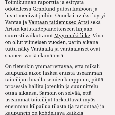
Toimikunnan raporttia ja esitystä
odotellessa Granlund putosi limboon ja
luvat menivät jäihin. Onneksi avuksi löytyi
Vantaa ja
Vantaan taidemuseo Artsi
sekä
Artsin katutaidepainotteiseen linjaan
suuresti vaikuttanut
Myyrmäki-liike
. Viva
on ollut viimeisen vuoden, parin aikana
tuttu näky Vantaalla ja vantaalaiset ovat
saaneet väriä elämäänsä.
On tietenkin ymmärrettävää, että mikäli
kaupunki aikoo laskea entistä useamman
taiteilijan luvalla seinien kimppuun, pitää
prosessia hallita jotenkin ja suunnittelu
ottaa aikansa. Samoin on selvää, että
useammat taiteilijat tarkoittavat myös
enemmän kilpailua
tilasta
(ja tarjontaa) ja
kaupungin on kohdeltava kaikkia