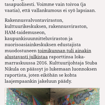
tasapuolisesti. Voimme vain toivoa (ja
vaatia), että vallankumous ei syö lapsiaan.
Rakennusvalvontaviraston,
kulttuurikeskuksen, rakennusviraston,
HAM-taidemuseon,
kaupunkisuunnitteluviraston ja
nuorisoasiainkeskuksen edustajista
muodostuneen
toimikunnan tuli ainakin
alustavasti julkistaa
raporttinsa loka-
marraskuussa 2016. Kulttuurijohtaja Stuba
Nikula on päässyt jo lukemaan luonnoksen
raportista, joten eiköhän se kohta
laajempaankin jakeluun päädy.