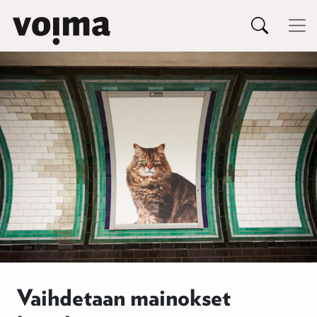
Päävalikko
Siirry sisältöön
Vaihdetaan mainokset