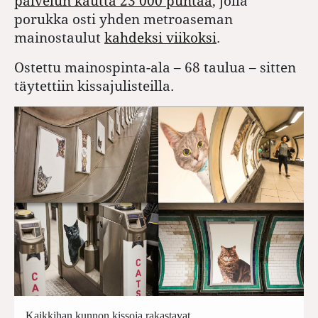
palvelun kautta 23 000 puntaa
, jolla
porukka osti yhden metroaseman
mainostaulut
kahdeksi viikoksi
.
Ostettu mainospinta-ala – 68 taulua –
sitten
täytettiin kissajulisteilla.
Kaikkihan kunnon kissoja rakastavat.