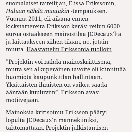
suomalaiset taiteilijan, Elissa Erikssonin,
Haluan nähdä muutakin
-tempauksen.
Vuonna 2011, eli aikana ennen
kickstartereita Eriksson keräsi reilun 6000
euroa ostaakseen mainostilaa JCDecaux’lta
ja laittaakseen siihen tilaan, no, jotain
muuta.
Haastattelin Erikssonia tuolloin
.
”Projektin voi nähdä mainoskriittisenä,
mutta sen alkuperäinen tavoite oli kiinnittää
huomiota kaupunkitilan hallintaan.
Yksittäisten ihmisten on vaikea saada
ääntään kuuluviin”, Eriksson avasi
motiivejaan.
Mainoksia kritisoinut Eriksson päätyi
lopulta JCDecaux’n mannekiiniksi,
tahtomattaan. Projektin julkistamisen