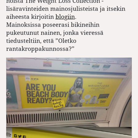
noista The Weight Loss Collection -
lisäravinteiden mainosjulisteista ja itsekin
aiheesta kirjoitin
blogiin
.
Mainoksissa poseerasi bikineihin
pukeutunut nainen, jonka vieressä
tiedusteltiin, että ”Oletko
rantakroppakunnossa?”