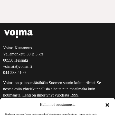
Voima Kustannus
Vellamonkatu 30 B 3 krs.
00550 Helsinki
voima(at)voima.fi
044 238 5109
Voima on painosmäärältään Suomen suurin kulttuurilehti. Se
nostaa esiin yhteiskunnallisia aiheita niin maailmalta kuin
kotimaasta. Lehti on ilmestynyt vuodesta 1999.
Hallinnoi suostumusta
TOIMITUS
UUTISKIRJE
Parhaan kokemuksen tarjoamiseksi käytämme teknologioita, kuten evästeitä,