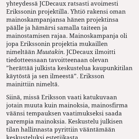
yhteydessä JCDecaux ratsasti avoimesti
Erikssonin projektilla. Yhtiö rakensi oman
mainoskampanjansa hänen projektinsa
päälle ja hämärsi samalla taiteen ja
mainostamisen rajaa. Mainoskampanja oli
jopa Erikssonin projektia mukaillen
nimeltään
Muutakin
. JCDecaux ilmoitti
tiedotteessaan tavoitteenaan olevan
”herättää julkista keskustelua kaupunkitilan
käytöstä ja sen ilmeestä”. Eriksson
mainittiin nimeltä.
Siinä, missä Eriksson vaati katukuvaan
jotain muuta kuin mainoksia, mainosfirma
väänsi tempauksen vaatimukseksi saada
parempia mainoksia. Keskustelu julkisen
tilan hallinnasta pyrittiin vääntämään
keskusteluksi estetiikasta.