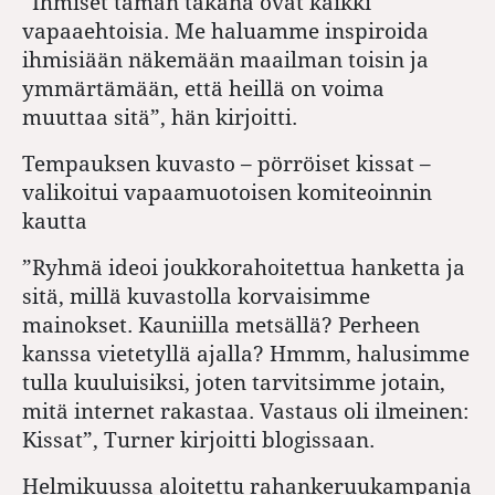
”Ihmiset tämän takana ovat kaikki
vapaaehtoisia. Me haluamme inspiroida
ihmisiään näkemään maailman toisin ja
ymmärtämään, että heillä on voima
muuttaa sitä”, hän kirjoitti.
Tempauksen kuvasto – pörröiset kissat –
valikoitui vapaamuotoisen komiteoinnin
kautta
”Ryhmä ideoi joukkorahoitettua hanketta ja
sitä, millä kuvastolla korvaisimme
mainokset. Kauniilla metsällä? Perheen
kanssa vietetyllä ajalla? Hmmm, halusimme
tulla kuuluisiksi, joten tarvitsimme jotain,
mitä internet rakastaa. Vastaus oli ilmeinen:
Kissat”, Turner kirjoitti blogissaan.
Helmikuussa aloitettu rahankeruukampanja