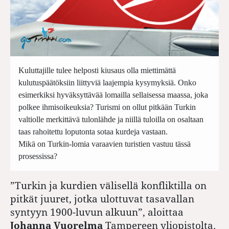
Kuluttajille tulee helposti kiusaus olla miettimättä
kulutuspäätöksiin liittyviä laajempia kysymyksiä. Onko
esimerkiksi hyväksyttävää lomailla sellaisessa maassa, joka
polkee ihmisoikeuksia? Turismi on ollut pitkään Turkin
valtiolle merkittävä tulonlähde ja niillä tuloilla on osaltaan
taas rahoitettu loputonta sotaa kurdeja vastaan.
Mikä on Turkin-lomia varaavien turistien vastuu tässä
prosessissa?
”Turkin ja kurdien välisellä konfliktilla on
pitkät juuret, jotka ulottuvat tasavallan
syntyyn 1900-luvun alkuun”, aloittaa
Johanna Vuorelma
Tampereen yliopistolta.