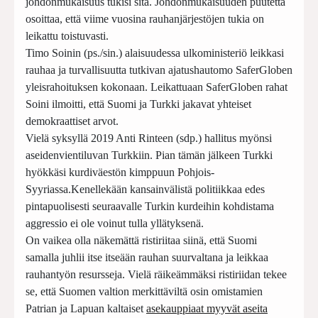
johdonmukaisuus tukisi sitä. Johdonmukaisuuden puutetta
osoittaa, että viime vuosina rauhanjärjestöjen tukia on
leikattu toistuvasti.
Timo Soinin (ps./sin.) alaisuudessa ulkoministeriö leikkasi
rauhaa ja turvallisuutta tutkivan ajatushautomo SaferGloben
yleisrahoituksen kokonaan. Leikattuaan SaferGloben rahat
Soini ilmoitti, että Suomi ja Turkki jakavat yhteiset
demokraattiset arvot.
Vielä syksyllä 2019 Anti Rinteen (sdp.) hallitus myönsi
aseidenvientiluvan Turkkiin. Pian tämän jälkeen Turkki
hyökkäsi kurdiväestön kimppuun Pohjois-
Syyriassa.Kenellekään kansainvälistä politiikkaa edes
pintapuolisesti seuraavalle Turkin kurdeihin kohdistama
aggressio ei ole voinut tulla yllätyksenä.
On vaikea olla näkemättä ristiriitaa siinä, että Suomi
samalla juhlii itse itseään rauhan suurvaltana ja leikkaa
rauhantyön resursseja. Vielä räikeämmäksi ristiriidan tekee
se, että Suomen valtion merkittäviltä osin omistamien
Patrian ja Lapuan kaltaiset
asekauppiaat myyvät aseita