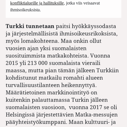
konfliktialueille ja hallituksille
, jotka viis veisaavat
ihmisoikeuksista.
Turkki tunnetaan
paitsi hyökkäyssodasta
ja järjestelmällisistä ihmisoikeusrikoksista,
myös lomakohteena. Maa onkin ollut
vuosien ajan yksi suomalaisten
suosituimmista matkakohteista. Vuonna
2015 yli 213 000 suomalaista vieraili
maassa, mutta pian tämän jälkeen Turkkiin
kohdistunut matkailu romahti alueen
turvallisuustilanteen heikennyttyä.
Määrätietoinen markkinointityö on
kuitenkin palauttamassa Turkin jälleen
suomalaisten suosioon, vuonna 2017 se oli
Helsingissä järjestettävien Matka-messujen
pääyhteistyökumppani. Maan kulttuuri- ja