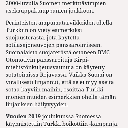
2000-luvulla Suomen merkittävimpien
asekauppakumppanien joukkoon.
Perinteisten ampumatarvikkeiden ohella
Turkkiin on viety esimerkiksi
suojausterästä, jota käytettä
sotilasajoneuvojen panssaroimiseen.
Suomalaista suojaterästä ostaneen BMC
Otomotivin panssaroituja Kirpi-
miehistönkuljetusvaunuja on käytetty
sotatoimissa Rojavassa. Vaikka Suomi on
virallisesti linjannut, että se ei myy aseita
sotaa käyviin maihin, osoittaa Turkki
monien muiden esimerkkien ohella tämän
linjauksen häilyvyyden.
Vuoden 2019
joulukuussa Suomessa
käynnistettiin
Turkki boikottiin
-kampanja.