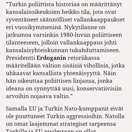
”Turkin poliittista historiaa on määrittänyt
kansalaisoikeuksien heikko tila, jota ovat
syventäneet säännölliset vallankaappaukset
eri vuosikymmeninä. Nykytilanne on
jatkumoa varsinkin 1980-luvun poliittiseen
tilanteeseen, jolloin vallankaappaus johti
kansalaisyhteiskunnan tukahduttamiseen.
Presidentti
Erdoganin
retoriikassa
määritellään valtion sisäisiä vihollisia, jotka
uhkaavat kansallista yhtenäisyyttä. Näin
hän oikeuttaa poliittisen linjansa, jonka
ideana on synnyttää uusi, konservatiivisiin
arvoihin nojaava valtio.”
Samalla EU ja Turkin Nato-kumppanit eivät
ole puuttuneet Turkin aggressioihin. Natolla
on omat laajemmat strategiset tarpeensa
Turkille ja EU puolestaan on ollut