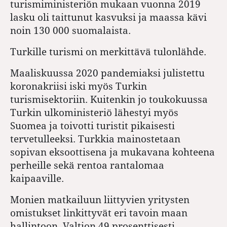
turismiministeriön mukaan vuonna 2019
lasku oli taittunut kasvuksi ja maassa kävi
noin 130 000 suomalaista.
Turkille turismi on merkittävä tulonlähde.
Maaliskuussa 2020 pandemiaksi julistettu
koronakriisi iski myös Turkin
turismisektoriin. Kuitenkin jo toukokuussa
Turkin ulkoministeriö lähestyi myös
Suomea ja toivotti turistit pikaisesti
tervetulleeksi. Turkkia mainostetaan
sopivan eksoottisena ja mukavana kohteena
perheille sekä rentoa rantalomaa
kaipaaville.
Monien matkailuun liittyvien yritysten
omistukset linkittyvät eri tavoin maan
hallintoon. Valtion 49 prosenttisesti