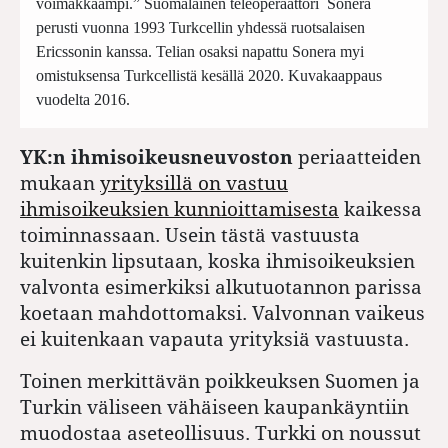
voimakkaampi.” Suomalainen teleoperaattori Sonera
perusti vuonna 1993 Turkcellin yhdessä ruotsalaisen
Ericssonin kanssa. Telian osaksi napattu Sonera myi
omistuksensa Turkcellistä kesällä 2020. Kuvakaappaus
vuodelta 2016.
YK:n ihmisoikeusneuvoston
periaatteiden
mukaan
yrityksillä on vastuu
ihmisoikeuksien kunnioittamisesta
kaikessa
toiminnassaan. Usein tästä vastuusta
kuitenkin lipsutaan, koska ihmisoikeuksien
valvonta esimerkiksi alkutuotannon parissa
koetaan mahdottomaksi. Valvonnan vaikeus
ei kuitenkaan vapauta yrityksiä vastuusta.
Toinen merkittävän poikkeuksen Suomen ja
Turkin väliseen vähäiseen kaupankäyntiin
muodostaa aseteollisuus. Turkki on noussut