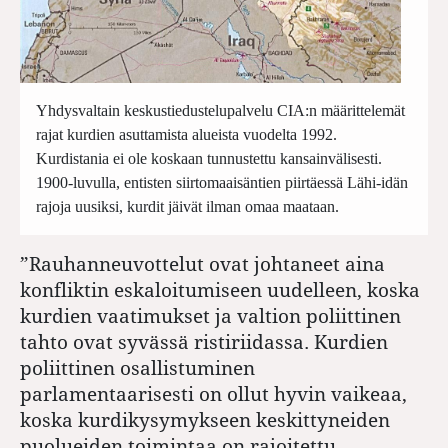
Yhdysvaltain keskustiedustelupalvelu CIA:n määrittelemät
rajat kurdien asuttamista alueista vuodelta 1992.
Kurdistania ei ole koskaan tunnustettu kansainvälisesti.
1900-luvulla, entisten siirtomaaisäntien piirtäessä Lähi-idän
rajoja uusiksi, kurdit jäivät ilman omaa maataan
.
”Rauhanneuvottelut ovat johtaneet aina
konfliktin eskaloitumiseen uudelleen, koska
kurdien vaatimukset ja valtion poliittinen
tahto ovat syvässä ristiriidassa. Kurdien
poliittinen osallistuminen
parlamentaarisesti on ollut hyvin vaikeaa,
koska kurdikysymykseen keskittyneiden
puolueiden toimintaa on rajoitettu