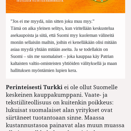
”Jos ei me myydä, niin sitten joku muu myy.”
Tämä on aika yleinen selitys, kun viritellään keskustelua
asekaupoista ja siitä, että Suomi myy kuoleman välineitä
moniin sellaisiin maihin, joihin ei kenelläkään olisi mitään
asiaa myydä yhtään mitään aseita. Ja se todellakin on
Suomi – siis me suomalaiset – joka kauppaa käy Patrian
kaltaisten valtio-omisteisten yhtiöiden välityksellä ja maan
hallituksen myöntämien lupien kera.
Perinteisesti Turkki
ei ole ollut Suomelle
keskeinen kauppakumppani. Vaate- ja
tekstiiliteollisuus on kuitenkin poikkeus:
lukuisat suomalaiset alan yritykset ovat
siirtäneet tuotantoaan sinne. Maassa
kustannustasoa painavat alas muun muassa