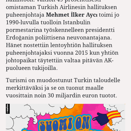
omistaman Turkish Airlinesin hallituksen
puheenjohtaja
Mehmet İlker Aycı
toimi jo
1990-luvulla tuolloin Istanbulin
pormestarina työskennelleen presidentti
Erdoğanin poliittisena neuvonantajana.
Hänet nostettiin lentoyhtiön hallituksen
puheenjohtajaksi vuonna 2015 kun yhtiön
johtopaikat täytettiin valtaa pitävän AK-
puolueen tukijoilla.
Turismi on muodostunut Turkin taloudelle
merkittäväksi ja se on tuonut maalle
vuosittain noin 30 miljardin euron tuotot.