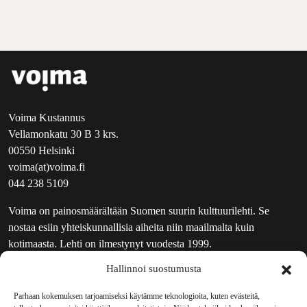
Voima Kustannus
Vellamonkatu 30 B 3 krs.
00550 Helsinki
voima(at)voima.fi
044 238 5109
Voima on painosmäärältään Suomen suurin kulttuurilehti. Se
nostaa esiin yhteiskunnallisia aiheita niin maailmalta kuin
kotimaasta. Lehti on ilmestynyt vuodesta 1999.
Hallinnoi suostumusta
TOIMITUS
UUTISKIRJE
Parhaan kokemuksen tarjoamiseksi käytämme teknologioita, kuten evästeitä,