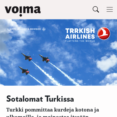
Päävalikko
Siirry sisältöön
Sotalomat Turkissa
Turkki pommittaa kurdeja kotona ja
ulkomailla, ja mainostaa itseään