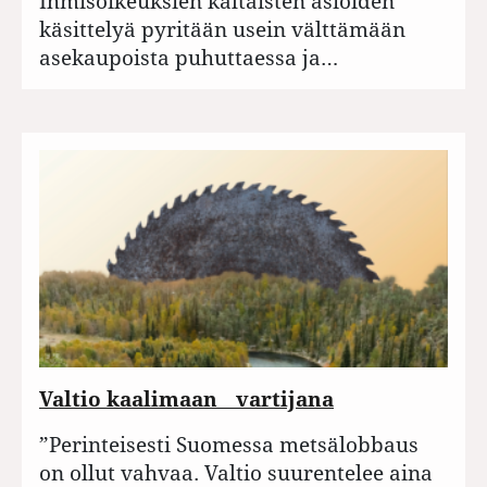
Ihmisoikeuksien kaltaisten asioiden
käsittelyä pyritään usein välttämään
asekaupoista puhuttaessa ja…
Valtio kaalimaan vartijana
”Perinteisesti Suomessa metsälobbaus
on ollut vahvaa. Valtio suurentelee aina