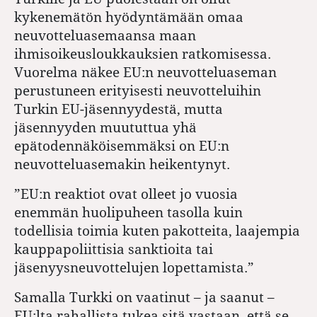
kykenemätön hyödyntämään omaa
neuvotteluasemaansa maan
ihmisoikeusloukkauksien ratkomisessa.
Vuorelma näkee EU:n neuvotteluaseman
perustuneen erityisesti neuvotteluihin
Turkin EU-jäsennyydestä, mutta
jäsennyyden muututtua yhä
epätodennäköisemmäksi on EU:n
neuvotteluasemakin heikentynyt.
”EU:n reaktiot ovat olleet jo vuosia
enemmän huolipuheen tasolla kuin
todellisia toimia kuten pakotteita, laajempia
kauppapoliittisia sanktioita tai
jäsenyysneuvottelujen lopettamista.”
Samalla Turkki on vaatinut – ja saanut –
EU:lta rahallista tukea sitä vastaan, että se