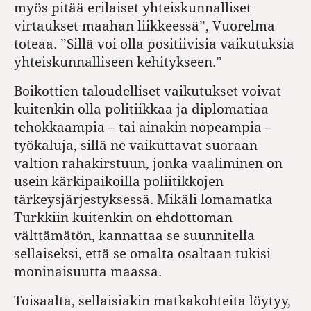
myös pitää erilaiset yhteiskunnalliset
virtaukset maahan liikkeessä”, Vuorelma
toteaa. ”Sillä voi olla positiivisia vaikutuksia
yhteiskunnalliseen kehitykseen.”
Boikottien taloudelliset vaikutukset voivat
kuitenkin olla politiikkaa ja diplomatiaa
tehokkaampia – tai ainakin nopeampia –
työkaluja, sillä ne vaikuttavat suoraan
valtion rahakirstuun, jonka vaaliminen on
usein kärkipaikoilla poliitikkojen
tärkeysjärjestyksessä. Mikäli lomamatka
Turkkiin kuitenkin on ehdottoman
välttämätön, kannattaa se suunnitella
sellaiseksi, että se omalta osaltaan tukisi
moninaisuutta maassa.
Toisaalta, sellaisiakin matkakohteita löytyy,