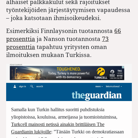
alhaiset palkkakulut sekä rajoitukset
työntekijöiden järjestäytymisen vapaudessa
– joka katsotaan ihmisoikeudeksi.
Esimerkiksi Finnlaysonin tuotannosta
66
prosenttia
ja Nanson tuotannosta
73
prosenttia
tapahtuu yritysten oman
ilmoituksen mukaan Turkissa.
Samalla kun Turkin hallitus suoritti puhdistuksia
yliopistoissa, kouluissa, armeijassa ja tuomioistuimissa,
Turkcell mainosti netissä ainakin brittiläisen The
Guardianin lukijoille
: ”Tänään Turkki on demokratiassaan