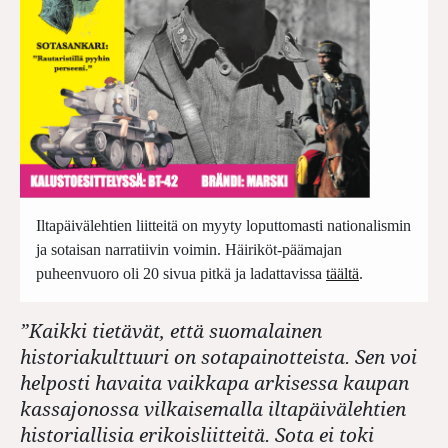
Iltapäivälehtien liitteitä on myyty loputtomasti nationalismin
ja sotaisan narratiivin voimin. Häiriköt-päämajan
puheenvuoro oli 20 sivua pitkä ja ladattavissa
täältä
.
”Kaikki tietävät, että suomalainen
historiakulttuuri on sotapainotteista. Sen voi
helposti havaita vaikkapa arkisessa kaupan
kassajonossa vilkaisemalla iltapäivälehtien
historiallisia erikoisliitteitä. Sota ei toki