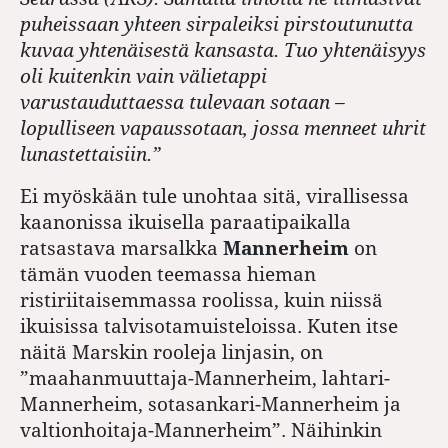
puheissaan yhteen sirpaleiksi pirstoutunutta
kuvaa yhtenäisestä kansasta. Tuo yhtenäisyys
oli kuitenkin vain välietappi
varustauduttaessa tulevaan sotaan –
lopulliseen vapaussotaan, jossa menneet uhrit
lunastettaisiin.”
Ei myöskään tule unohtaa sitä, virallisessa
kaanonissa ikuisella paraatipaikalla
ratsastava marsalkka
Mannerheim
on
tämän vuoden teemassa hieman
ristiriitaisemmassa roolissa, kuin niissä
ikuisissa talvisotamuisteloissa. Kuten itse
näitä Marskin rooleja linjasin, on
”maahanmuuttaja-Mannerheim, lahtari-
Mannerheim, sotasankari-Mannerheim ja
valtionhoitaja-Mannerheim”. Näihinkin