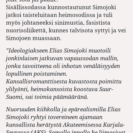
Sisällissodassa kunnostautunut Simojoki
jatkoi taisteluitaan heimosodissa ja tuli
myös johtaneeksi sinimustia, fasistista
nuorisoliikettä, kunnes talvisota syttyi ja vei
Simojoen muassaan.
”Ideologiakseen Elias Simojoki muotoili
jonkinlaisen jatkuvan vapaussodan mallin,
jonka tavoitteena oli inhotun venäläisyyden
lopullinen poistaminen.
Kansallisromanttisesta kuvastosta poimittu
ylilyönti, heimokansoista koostuva Suur-
Suomi, sai toimia päämääränä.
Nuoruuden kiihkolla ja epärealismilla Elias
Simojoki ryhtyi tovereineen ajamaan
kansallista herätystä Akateemisessa Karjala-
Seurassa (AKS). Samalla innolla he liimasivat