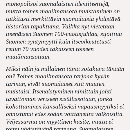
monopolisoi suomalaisten identiteettejä,
mutta toinen maailmansota muistaminen on
tutkitusti merkittävin suomalaisia yhdistävä
historian tapahtuma. Vaikka nyt vietetään
itsenäisen Suomen 100-vuotisjuhlaa, sijoittuu
Suomen syntymyytti kuin itseoikeutetusti
reilun 70 vuoden takaiseen toiseen
maailmansotaan.
Miksi näin ja millainen tämä sotakuva tänään
on? Toinen maailmansota tarjoaa hyvän
tarinan, eivät suomalaiset sitä muuten
muistaisi. Itsenäistyminen nimittäin johti
tavattoman veriseen sisällissotaan, jonka
kohottaminen kansalliseksi vapausmyytiksi ei
onnistunut edes sodan voittaneilta valkoisilta.
Veljessurma on myyttinen käsite, mutta ei
toimi yhdistävänä tarinana. Suomalaisten