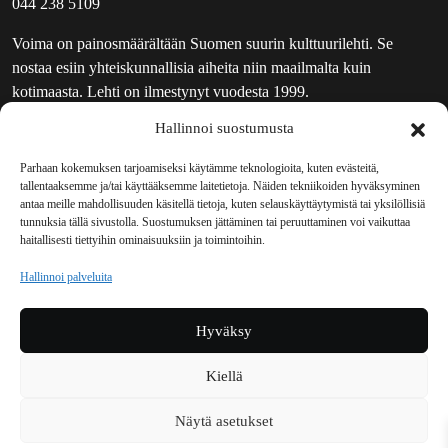
044 238 5109
Voima on painosmäärältään Suomen suurin kulttuurilehti. Se
nostaa esiin yhteiskunnallisia aiheita niin maailmalta kuin
kotimaasta. Lehti on ilmestynyt vuodesta 1999.
Hallinnoi suostumusta
TOIMITUS
UUTISKIRJE
Parhaan kokemuksen tarjoamiseksi käytämme teknologioita, kuten evästeitä,
tallentaaksemme ja/tai käyttääksemme laitetietoja. Näiden tekniikoiden hyväksyminen
MAINOSTAJILLE
antaa meille mahdollisuuden käsitellä tietoja, kuten selauskäyttäytymistä tai yksilöllisiä
VASTAMAINOKSET
tunnuksia tällä sivustolla. Suostumuksen jättäminen tai peruuttaminen voi vaikuttaa
haitallisesti tiettyihin ominaisuuksiin ja toimintoihin.
JAKELUPAIKAT
REKISTERISELOSTE
Hallinnoi palveluita
EVÄSTEKÄYTÄNTÖ (EU)
TILAUKSEN PERUUTUSPYYNTÖ
Hyväksy
TILAUSOHJEET JA -EHDOT
Kiellä
Voima sosiaalisessa mediassa
Näytä asetukset
Facebook
Instagram
YouTube
Bluesky