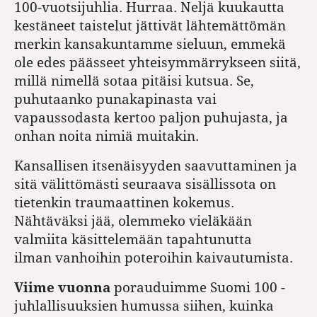
100-vuotsijuhlia. Hurraa. Neljä kuukautta
kestäneet taistelut jättivät lähtemättömän
merkin kansakuntamme sieluun, emmekä
ole edes päässeet yhteisymmärrykseen siitä,
millä nimellä sotaa pitäisi kutsua. Se,
puhutaanko punakapinasta vai
vapaussodasta kertoo paljon puhujasta, ja
onhan noita nimiä muitakin.
Kansallisen itsenäisyyden saavuttaminen ja
sitä välittömästi seuraava sisällissota on
tietenkin traumaattinen kokemus.
Nähtäväksi jää, olemmeko vieläkään
valmiita käsittelemään tapahtunutta
ilman vanhoihin poteroihin kaivautumista.
Viime vuonna
porauduimme Suomi 100 -
juhlallisuuksien humussa siihen, kuinka