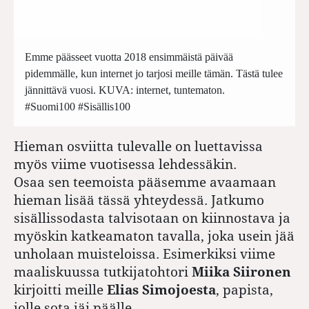
Emme päässeet vuotta 2018 ensimmäistä päivää
pidemmälle, kun internet jo tarjosi meille tämän. Tästä tulee
jännittävä vuosi. KUVA: internet, tuntematon.
#Suomi100 #Sisällis100
Hieman osviitta tulevalle on luettavissa
myös viime vuotisessa lehdessäkin.
Osaa sen teemoista pääsemme avaamaan
hieman lisää tässä yhteydessä. Jatkumo
sisällissodasta talvisotaan on kiinnostava ja
myöskin katkeamaton tavalla, joka usein jää
unholaan muisteloissa. Esimerkiksi viime
maaliskuussa tutkijatohtori
Miika Siironen
kirjoitti meille
Elias Simojoesta
, papista,
jolle sota jäi päälle.