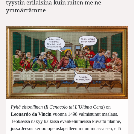
tyystin erilaisina kuin miten me ne
ymmärrämme.
Pyhä ehtoollinen
(
Il Cenacolo tai L’Ultima Cena
) on
Leonardo da Vincin
vuonna 1498 valmistunut maalaus.
Teoksessa näkyy kaikissa evankeliumeissa kuvattu tilanne,
jossa Jeesus kertoo opetuslapsilleen muun muassa sen, että