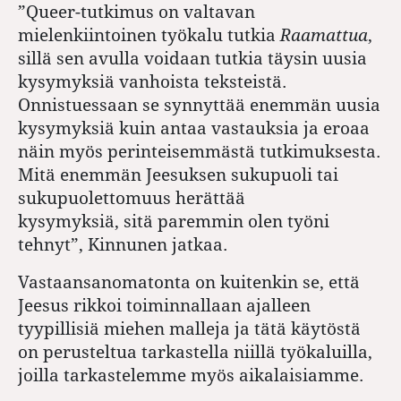
”Queer-tutkimus on valtavan
mielenkiintoinen työkalu tutkia
Raamattua
,
sillä sen avulla voidaan tutkia täysin uusia
kysymyksiä vanhoista teksteistä.
Onnistuessaan se synnyttää enemmän uusia
kysymyksiä kuin antaa vastauksia ja eroaa
näin myös perinteisemmästä tutkimuksesta.
Mitä enemmän Jeesuksen sukupuoli tai
sukupuolettomuus herättää
kysymyksiä, sitä paremmin olen työni
tehnyt”, Kinnunen jatkaa.
Vastaansanomatonta on kuitenkin se, että
Jeesus rikkoi toiminnallaan ajalleen
tyypillisiä miehen malleja ja tätä käytöstä
on perusteltua tarkastella niillä työkaluilla,
joilla tarkastelemme myös aikalaisiamme.