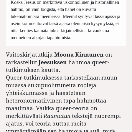
Koska Jeesus on merkittävä uskonnollinen ja historiallinen
hahmo, on vain loogista, että hänet on kuvattu
lukemattomissa meemeissä. Meemit syntyvät tässä ajassa ja
usein kommentoivat tässä ajassa olennaisia kysymyksiä, ei
niitä kenties kannata lukea kirjaimellisina kuvauksina
menneiden aikojan tapahtumista.
Väitöskirjatutkija
Moona Kinnunen
on
tarkastellut
Jeesuksen
hahmoa queer-
tutkimuksen kautta.
Queer-tutkimuksessa tarkastellaan muun
muassa sukupuolittuneita rooleja
yhteiskunnassa ja haastetaan
heteronormatiivinen tapa hahmottaa
maailmaa. Vaikka queer-teoria on
merkittävästi
Raamatun
tekstejä nuorempi
ajatus, voi teoria auttaa meitä
ymmärtämään sen hahmoja ja sitä, mitä