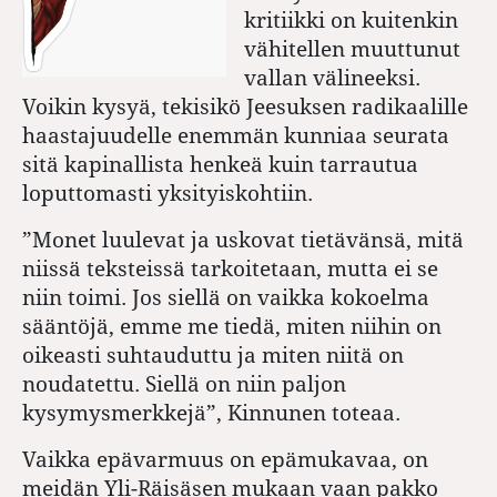
kritiikki on kuitenkin
vähitellen muuttunut
vallan välineeksi.
Voikin kysyä, tekisikö Jeesuksen radikaalille
haastajuudelle enemmän kunniaa seurata
sitä kapinallista henkeä kuin tarrautua
loputtomasti yksityiskohtiin.
”Monet luulevat ja uskovat tietävänsä, mitä
niissä teksteissä tarkoitetaan, mutta ei se
niin toimi. Jos siellä on vaikka kokoelma
sääntöjä, emme me tiedä, miten niihin on
oikeasti suhtauduttu ja miten niitä on
noudatettu. Siellä on niin paljon
kysymysmerkkejä”, Kinnunen toteaa.
Vaikka epävarmuus on epämukavaa, on
meidän Yli-Räisäsen mukaan vaan pakko