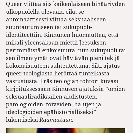
Queer viittaa siis kaikenlaiseen binääriyden
ulkopuolella olevaan, eikä se
automaattisesti viittaa seksuaaliseen
suuntautumiseen tai sukupuoli-
identiteettiin. Kinnunen huomauttaa, että
mikäli yleensäkään miettii Jeesuksen
perimmäistä erikoisuutta, niin sukupuoli tai
sen ilmentymät ovat häviävän pieni tekijä
kokonaisuuteen suhteutettuna. Silti ajatus
queer-teologiasta herättää tunteikasta
vastustusta. Eräs teologian tohtori kuvasi
kirjoituksessaan Kinnusen ajatuksia ”omien
seksuaaliradikaalien ahdistusten,
patologioiden, toiveiden, halujen ja
ideologioiden epähistorialliseksi”
lukemiseksi
Raamattuun
.