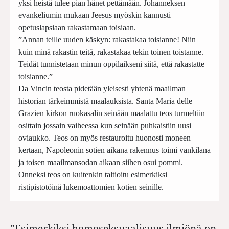
yksi heistä tulee pian hänet pettämään. Johanneksen
evankeliumin mukaan Jeesus myöskin kannusti
opetuslapsiaan rakastamaan toisiaan.
”Annan teille uuden käskyn: rakastakaa toisianne! Niin
kuin minä rakastin teitä, rakastakaa tekin toinen toistanne.
Teidät tunnistetaan minun oppilaikseni siitä, että rakastatte
toisianne.”
Da Vincin teosta pidetään yleisesti yhtenä maailman
historian tärkeimmistä maalauksista. Santa Maria delle
Grazien kirkon ruokasalin seinään maalattu teos turmeltiin
osittain jossain vaiheessa kun seinään puhkaistiin uusi
oviaukko. Teos on myös restauroitu huonosti moneen
kertaan, Napoleonin sotien aikana rakennus toimi vankilana
ja toisen maailmansodan aikaan siihen osui pommi.
Onneksi teos on kuitenkin taltioitu esimerkiksi
ristipistotöinä lukemoattomien kotien seinille.
”Esimerkiksi homoseksuaalisuus ilmiönä on