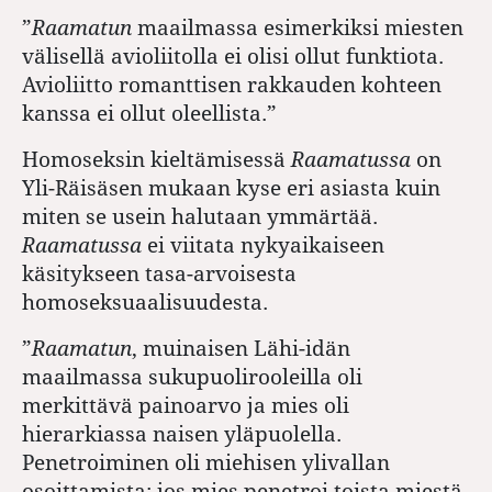
”
Raamatun
maailmassa esimerkiksi miesten
välisellä avioliitolla ei olisi ollut funktiota.
Avioliitto romanttisen rakkauden kohteen
kanssa ei ollut oleellista.”
Homoseksin kieltämisessä
Raamatussa
on
Yli-Räisäsen mukaan kyse eri asiasta kuin
miten se usein halutaan ymmärtää.
Raamatussa
ei viitata nykyaikaiseen
käsitykseen tasa-arvoisesta
homoseksuaalisuudesta.
”
Raamatun
, muinaisen Lähi-idän
maailmassa sukupuolirooleilla oli
merkittävä painoarvo ja mies oli
hierarkiassa naisen yläpuolella.
Penetroiminen oli miehisen ylivallan
osoittamista: jos mies penetroi toista miestä,