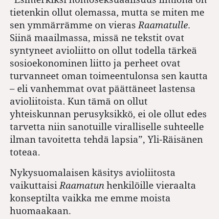
tietenkin ollut olemassa, mutta se miten me
sen ymmärrämme on vieras
Raamatulle
.
Siinä maailmassa, missä ne tekstit ovat
syntyneet avioliitto on ollut todella tärkeä
sosioekonominen liitto ja perheet ovat
turvanneet oman toimeentulonsa sen kautta
– eli vanhemmat ovat päättäneet lastensa
avioliitoista. Kun tämä on ollut
yhteiskunnan perusyksikkö, ei ole ollut edes
tarvetta niin sanotuille viralliselle suhteelle
ilman tavoitetta tehdä lapsia”, Yli-Räisänen
toteaa.
Nykysuomalaisen käsitys avioliitosta
vaikuttaisi
Raamatun
henkilöille vieraalta
konseptilta vaikka me emme moista
huomaakaan.