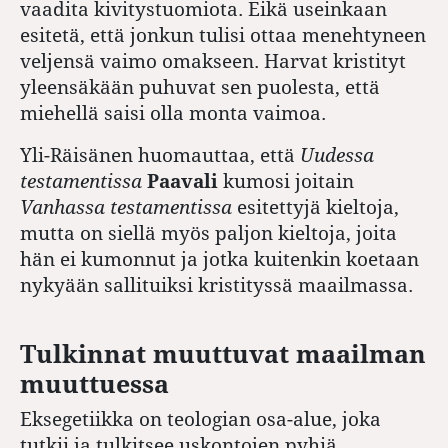
vaadita kivitystuomiota. Eikä useinkaan
esitetä, että jonkun tulisi ottaa menehtyneen
veljensä vaimo omakseen. Harvat kristityt
yleensäkään puhuvat sen puolesta, että
miehellä saisi olla monta vaimoa.
Yli-Räisänen huomauttaa, että
Uudessa
testamentissa
Paavali
kumosi joitain
Vanhassa testamentissa
esitettyjä kieltoja,
mutta on siellä myös paljon kieltoja, joita
hän ei kumonnut ja jotka kuitenkin koetaan
nykyään sallituiksi kristityssä maailmassa.
Tulkinnat muuttuvat maailman
muuttuessa
Eksegetiikka on teologian osa-alue, joka
tutkii ja tulkitsee uskontojen pyhiä