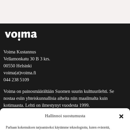
Voima Kustannus
Vellamonkatu 30 B 3 krs.
00550 Helsinki
voima(at)voima.fi
044 238 5109
Voima on painosmäärältään Suomen suurin kulttuurilehti. Se
nostaa esiin yhteiskunnallisia aiheita niin maailmalta kuin
kotimaasta. Lehti on ilmestynyt vuodesta 1999.
Hallinnoi suostumusta
TOIMITUS
UUTISKIRJE
Parhaan kokemuksen tarjoamiseksi käytämme teknologioita, kuten evästeitä,