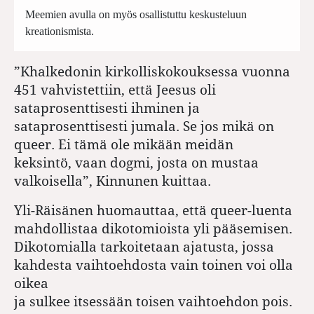
Meemien avulla on myös osallistuttu keskusteluun
kreationismista.
”Khalkedonin kirkolliskokouksessa vuonna
451 vahvistettiin, että Jeesus oli
sataprosenttisesti ihminen ja
sataprosenttisesti jumala. Se jos mikä on
queer. Ei tämä ole mikään meidän
keksintö, vaan dogmi, josta on mustaa
valkoisella”, Kinnunen kuittaa.
Yli-Räisänen huomauttaa, että queer-luenta
mahdollistaa dikotomioista yli pääsemisen.
Dikotomialla tarkoitetaan ajatusta, jossa
kahdesta vaihtoehdosta vain toinen voi olla
oikea
ja sulkee itsessään toisen vaihtoehdon pois.