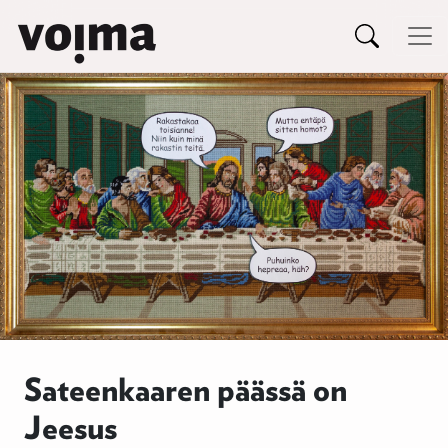
Päävalikko
Siirry sisältöön
Sateenkaaren päässä on
Jeesus