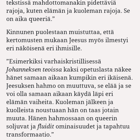
tekstissä mahdottomanakin pidettäviä
rajoja, kuten elämän ja kuoleman rajoja. Se
on aika queeriä.”
Kinnunen puolestaan muistuttaa, että
kertomusten mukaan Jeesus myös ilmestyi
eri näköisenä eri ihmisille.
”Esimerkiksi varhaiskristillisessä
Johanneksen teoissa
kaksi opetuslasta näkee
hänet samaan aikaan kumpikin eri ikäisenä.
Jeesuksen hahmo on muuttuva, se elää ja se
voi olla samaan aikaan käydä läpi eri
elämän vaiheita. Kuoleman jälkeen ja
kuolleista noustuaan hän on taas jotain
muuta. Hänen hahmossaan on queerin
soljuvat ja
fluidit
ominaisuudet ja tapahtuu
transformaatio.”