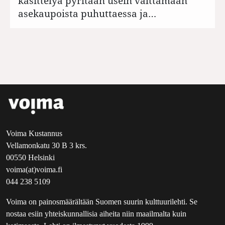
käsittelyä pyritään usein välttämään
asekaupoista puhuttaessa ja…
Voima Kustannus
Vellamonkatu 30 B 3 krs.
00550 Helsinki
voima(at)voima.fi
044 238 5109
Voima on painosmäärältään Suomen suurin kulttuurilehti. Se
nostaa esiin yhteiskunnallisia aiheita niin maailmalta kuin