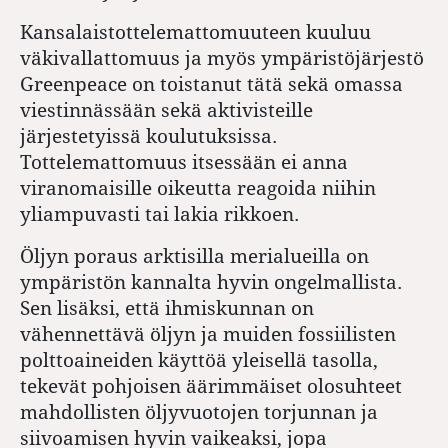
Kansalaistottelemattomuuteen kuuluu
väkivallattomuus ja myös ympäristöjärjestö
Greenpeace on toistanut tätä sekä omassa
viestinnässään sekä aktivisteille
järjestetyissä koulutuksissa.
Tottelemattomuus itsessään ei anna
viranomaisille oikeutta reagoida niihin
yliampuvasti tai lakia rikkoen.
Öljyn poraus arktisilla merialueilla on
ympäristön kannalta hyvin ongelmallista.
Sen lisäksi, että ihmiskunnan on
vähennettävä öljyn ja muiden fossiilisten
polttoaineiden käyttöä yleisellä tasolla,
tekevät pohjoisen äärimmäiset olosuhteet
mahdollisten öljyvuotojen torjunnan ja
siivoamisen hyvin vaikeaksi, jopa