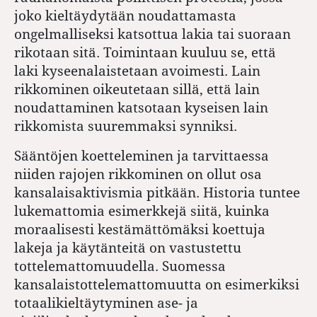
joko kieltäydytään noudattamasta
ongelmalliseksi katsottua lakia tai suoraan
rikotaan sitä. Toimintaan kuuluu se, että
laki kyseenalaistetaan avoimesti. Lain
rikkominen oikeutetaan sillä, että lain
noudattaminen katsotaan kyseisen lain
rikkomista suuremmaksi synniksi.
Sääntöjen koetteleminen ja tarvittaessa
niiden rajojen rikkominen on ollut osa
kansalaisaktivismia pitkään. Historia tuntee
lukemattomia esimerkkejä siitä, kuinka
moraalisesti kestämättömäksi koettuja
lakeja ja käytänteitä on vastustettu
tottelemattomuudella. Suomessa
kansalaistottelemattomuutta on esimerkiksi
totaalikieltäytyminen ase- ja