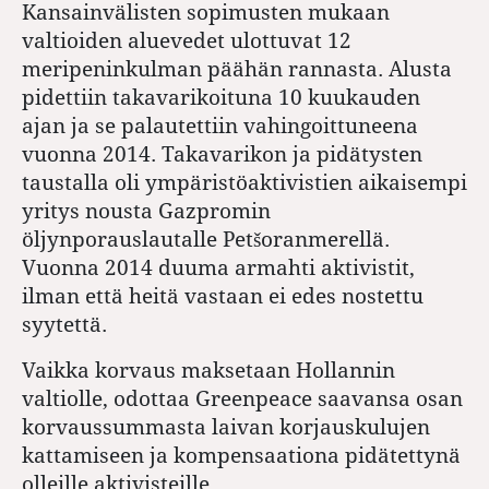
Kansainvälisten sopimusten mukaan
valtioiden aluevedet ulottuvat 12
meripeninkulman päähän rannasta. Alusta
pidettiin takavarikoituna 10 kuukauden
ajan ja se palautettiin vahingoittuneena
vuonna 2014. Takavarikon ja pidätysten
taustalla oli ympäristöaktivistien aikaisempi
yritys nousta Gazpromin
öljynporauslautalle Petšoranmerellä.
Vuonna 2014 duuma armahti aktivistit,
ilman että heitä vastaan ei edes nostettu
syytettä.
Vaikka korvaus maksetaan Hollannin
valtiolle, odottaa Greenpeace saavansa osan
korvaussummasta laivan korjauskulujen
kattamiseen ja kompensaationa pidätettynä
olleille aktivisteille.