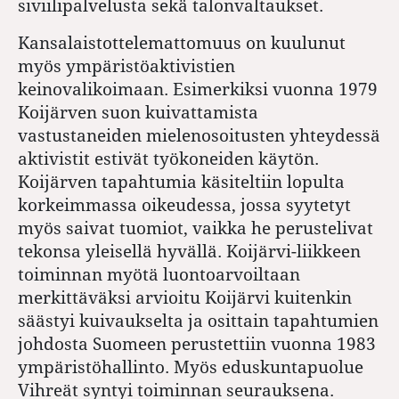
siviilipalvelusta sekä talonvaltaukset.
Kansalaistottelemattomuus on kuulunut
myös ympäristöaktivistien
keinovalikoimaan. Esimerkiksi vuonna 1979
Koijärven suon kuivattamista
vastustaneiden mielenosoitusten yhteydessä
aktivistit estivät työkoneiden käytön.
Koijärven tapahtumia käsiteltiin lopulta
korkeimmassa oikeudessa, jossa syytetyt
myös saivat tuomiot, vaikka he perustelivat
tekonsa yleisellä hyvällä. Koijärvi-liikkeen
toiminnan myötä luontoarvoiltaan
merkittäväksi arvioitu Koijärvi kuitenkin
säästyi kuivaukselta ja osittain tapahtumien
johdosta Suomeen perustettiin vuonna 1983
ympäristöhallinto. Myös eduskuntapuolue
Vihreät syntyi toiminnan seurauksena.