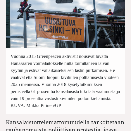
Vuonna 2015 Greenpeacen aktivistit nousivat luvatta
Hanasaaren voimalaitokselle hiiltä toimittaneen laivan
kyytiin ja estivät väliaikaiseksi sen lastin purkamisen. He
vaativat että Suomi luopuu kivihiilen polttamisesta vuoteen
2025 mennessä. Vuonna 2018 kyselytutkimuksen
perusteella 61 prosenttia kansalaisista tuki tätä vaatimusta ja
vain 19 prosenttia vastusti kivihiilen polton kieltämistä.
KUVA: Miikka Pirinen/GP
Kansalaistottelemattomuudella tarkoitetaan
rauhanomaista poliittisen protestia, jossa