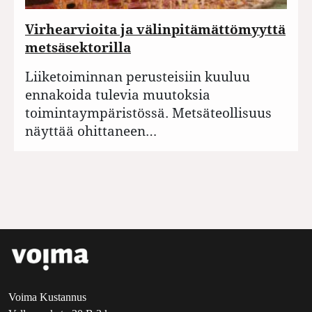
Virhearvioita ja välinpitämättömyyttä
metsäsektorilla
Liiketoiminnan perusteisiin kuuluu
ennakoida tulevia muutoksia
toimintaympäristössä. Metsäteollisuus
näyttää ohittaneen…
Voima Kustannus