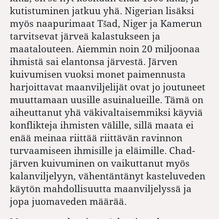
kutistuminen jatkuu yhä. Nigerian lisäksi
myös naapurimaat Tšad, Niger ja Kamerun
tarvitsevat järveä kalastukseen ja
maatalouteen. Aiemmin noin 20 miljoonaa
ihmistä sai elantonsa järvestä. Järven
kuivumisen vuoksi monet paimennusta
harjoittavat maanviljelijät ovat jo joutuneet
muuttamaan uusille asuinalueille. Tämä on
aiheuttanut yhä väkivaltaisemmiksi käyviä
konflikteja ihmisten välille, sillä maata ei
enää meinaa riittää riittävän ravinnon
turvaamiseen ihmisille ja eläimille. Chad-
järven kuivuminen on vaikuttanut myös
kalanviljelyyn, vähentäntänyt kasteluveden
käytön mahdollisuutta maanviljelyssä ja
jopa juomaveden määrää.