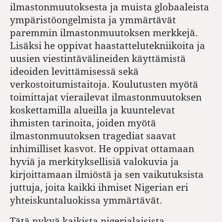
ilmastonmuutoksesta ja muista globaaleista
ympäristöongelmista ja ymmärtävät
paremmin ilmastonmuutoksen merkkejä.
Lisäksi he oppivat haastattelutekniikoita ja
uusien viestintävälineiden käyttämistä
ideoiden levittämisessä sekä
verkostoitumistaitoja. Koulutusten myötä
toimittajat vierailevat ilmastonmuutoksen
koskettamilla alueilla ja kuuntelevat
ihmisten tarinoita, joiden myötä
ilmastonmuutoksen tragediat saavat
inhimilliset kasvot. He oppivat ottamaan
hyviä ja merkityksellisiä valokuvia ja
kirjoittamaan ilmiöstä ja sen vaikutuksista
juttuja, joita kaikki ihmiset Nigerian eri
yhteiskuntaluokissa ymmärtävät.
Tätä nykyä kaikista nigerialaisista