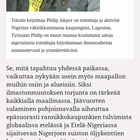
Tekstin kirjoittaja Philip Jakpor on toimittaja ja aktivisti
Nigerian väkirikkaimmasta kaupungista, Lagosista.
Työssään Philip on muun muassa kouluttanut satoja
nigerialaisia toimittajia kirjoittamaan ilmastoaiheista
asiantuntevasti ja ymmärrettävästi.
Se, mitä tapahtuu yhdessä paikassa,
vaikuttaa nykyään usein myös maapallon
muihin osiin ja alueisiin. Siksi
ilmastonmuutoksen torjunta on tärkeää
kaikkialla maailmassa. Jäävuorten
sulaminen pohjoisnavalla aiheuttaa
epäsuorasti rannikkokaupunkien tulvimista
globaalissa etelässä ja Etelä-Nigeriassa
sijaitsevan Nigerjoen suiston öljykenttien