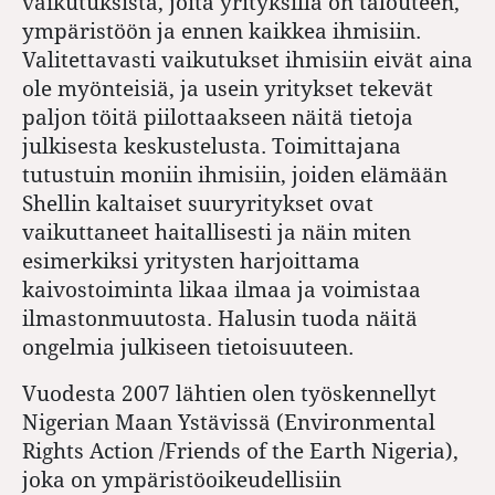
vaikutuksista, joita yrityksillä on talouteen,
ympäristöön ja ennen kaikkea ihmisiin.
Valitettavasti vaikutukset ihmisiin eivät aina
ole myönteisiä, ja usein yritykset tekevät
paljon töitä piilottaakseen näitä tietoja
julkisesta keskustelusta. Toimittajana
tutustuin moniin ihmisiin, joiden elämään
Shellin kaltaiset suuryritykset ovat
vaikuttaneet haitallisesti ja näin miten
esimerkiksi yritysten harjoittama
kaivostoiminta likaa ilmaa ja voimistaa
ilmastonmuutosta. Halusin tuoda näitä
ongelmia julkiseen tietoisuuteen.
Vuodesta 2007 lähtien olen työskennellyt
Nigerian Maan Ystävissä (Environmental
Rights Action /Friends of the Earth Nigeria),
joka on ympäristöoikeudellisiin