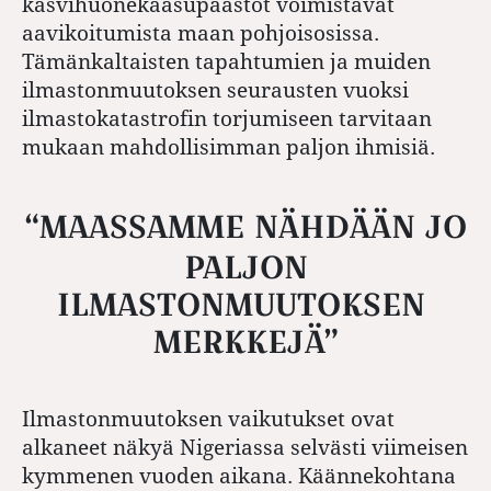
kasvihuonekaasupäästöt voimistavat
aavikoitumista maan pohjoisosissa.
Tämänkaltaisten tapahtumien ja muiden
ilmastonmuutoksen seurausten vuoksi
ilmastokatastrofin torjumiseen tarvitaan
mukaan mahdollisimman paljon ihmisiä.
“MAASSAMME NÄHDÄÄN JO
PALJON
ILMASTONMUUTOKSEN ​​
MERKKEJÄ”
Ilmastonmuutoksen vaikutukset ovat
alkaneet näkyä Nigeriassa selvästi viimeisen
kymmenen vuoden aikana. Käännekohtana