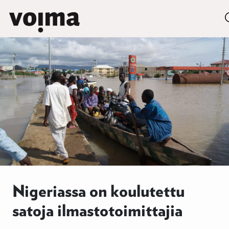
Päävalikko
Siirry sisältöön
Nigeriassa on koulutettu
satoja ilmastotoimittajia