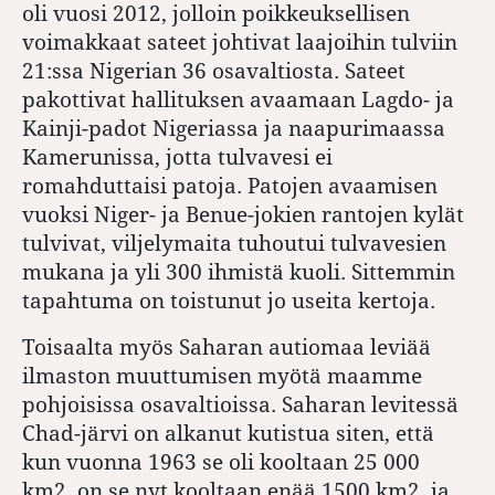
oli vuosi 2012, jolloin poikkeuksellisen
voimakkaat sateet johtivat laajoihin tulviin
21:ssa Nigerian 36 osavaltiosta. Sateet
pakottivat hallituksen avaamaan Lagdo- ja
Kainji-padot Nigeriassa ja naapurimaassa
Kamerunissa, jotta tulvavesi ei
romahduttaisi patoja. Patojen avaamisen
vuoksi Niger- ja Benue-jokien rantojen kylät
tulvivat, viljelymaita tuhoutui tulvavesien
mukana ja yli 300 ihmistä kuoli. Sittemmin
tapahtuma on toistunut jo useita kertoja.
Toisaalta myös Saharan autiomaa leviää
ilmaston muuttumisen myötä maamme
pohjoisissa osavaltioissa. Saharan levitessä
Chad-järvi on alkanut kutistua siten, että
kun vuonna 1963 se oli kooltaan 25 000
km2, on se nyt kooltaan enää 1500 km2, ja