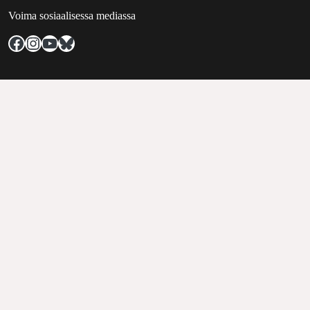
Voima sosiaalisessa mediassa
Facebook
Instagram
YouTube
Bluesky