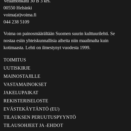
Vellamonkatu 30 B 3 krs.
00550 Helsinki
voima(at)voima.fi
044 238 5109
Voima on painosmäärältään Suomen suurin kulttuurilehti. Se
nostaa esiin yhteiskunnallisia aiheita niin maailmalta kuin
kotimaasta. Lehti on ilmestynyt vuodesta 1999.
TOIMITUS
UUTISKIRJE
MAINOSTAJILLE
VASTAMAINOKSET
JAKELUPAIKAT
REKISTERISELOSTE
EVÄSTEKÄYTÄNTÖ (EU)
TILAUKSEN PERUUTUSPYYNTÖ
TILAUSOHJEET JA -EHDOT