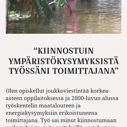
“KIINNOSTUIN
YMPÄRISTÖKYSYMYKSISTÄ
TYÖSSÄNI TOIMITTAJANA”
Olen opiskellut joukkoviestintää korkea-
asteen oppilaitoksessa ja 2000-luvun alussa
työskentelin maatalouteen ja
energiakysymyksiin erikoistuneena
toimittajana. Työ sai minut kiinnostumaan