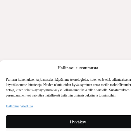
Hallinnoi suostumusta
Parhaan kokemuksen tarjoamiseksi käytämme teknologioita, kuten evästeitä, tallentaaksemm
käyttääksemme laitetietoja. Näiden tekniikoiden hyväksyminen antaa meille mahdollisuuden
tietoja, kuten selauskäyttäytymistä tai yksilöllisiä tunnuksia tällä sivustolla. Suostumuksen 
peruuttaminen voi vaikuttaa haitallisesti tiettyihin ominaisuuksiin ja toimintoihin.
Hallinnoi palveluita
Hyväksy