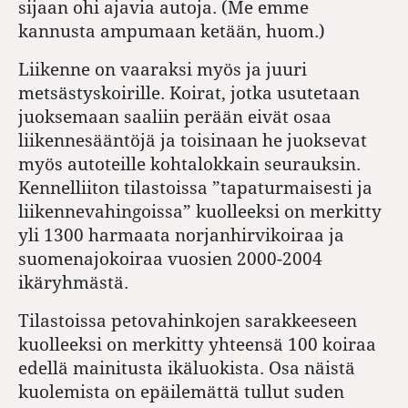
sijaan ohi ajavia autoja. (Me emme
kannusta ampumaan ketään, huom.)
Liikenne on vaaraksi myös ja juuri
metsästyskoirille. Koirat, jotka usutetaan
juoksemaan saaliin perään eivät osaa
liikennesääntöjä ja toisinaan he juoksevat
myös autoteille kohtalokkain seurauksin.
Kennelliiton tilastoissa ”tapaturmaisesti ja
liikennevahingoissa” kuolleeksi on merkitty
yli 1300 harmaata norjanhirvikoiraa ja
suomenajokoiraa vuosien 2000-2004
ikäryhmästä.
Tilastoissa petovahinkojen sarakkeeseen
kuolleeksi on merkitty yhteensä 100 koiraa
edellä mainitusta ikäluokista. Osa näistä
kuolemista on epäilemättä tullut suden