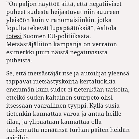
”On paljon näyttöä siitä, että negatiiviset
puheet sudesta heijastuvat niin suureen
yleisöön kuin viranomaisiinkin, jotka
lopulta tekevät lupapäätöksiä”, Aaltola
totesi
Suomen EU-politiikasta.
Metsästäjäliiton kampanja on verraton
esimerkki juuri näistä negatiivisista
puheista.
Se, että metsästäjät itse ja autoilijat yleensä
tappavat metsästyskoiria kertaluokkia
enemmän kuin sudet ei tietenkään tarkoita,
etteikö suden kaltainen suurpeto olisi
itsessään vaarallinen tyyppi. Kyllä susia
tietenkin kannattaa varoa ja antaa heille
tilaa, ja ylipäätään kannattaa olla
tunkematta nenäänsä turhan päiten heidän
asioihin.