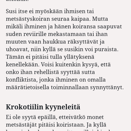
Susi itse ei myöskään ihmisen tai
metsästyskoiran seuraa kaipaa. Mutta
mikäli ihminen ja hänen koiransa saapuvat
suden reviirille mekastamaan tai ihan
muuten vaan haukkua räksyttävät ja
uhoavat, niin kyllä se susikin voi puraista.
Tämän ei pitäisi tulla yllätyksenä
kenellekään. Voisi kuitenkin kysyä, että
onko ihan rehellistä syyttää sutta
konfliktista, jonka ihminen on omalla
määrätietoisella toiminnallaan synnyttänyt.
Krokotiilin kyyneleitä
Ei ole syytä epäillä, etteivätkö monet
metsästäjät pitäisi koiristaan. Ja kyllä