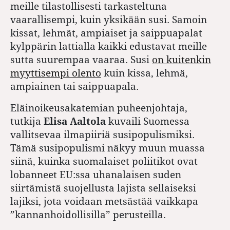
meille tilastollisesti tarkasteltuna
vaarallisempi, kuin yksikään susi. Samoin
kissat, lehmät, ampiaiset ja saippuapalat
kylppärin lattialla kaikki edustavat meille
sutta suurempaa vaaraa. Susi
on kuitenkin
myyttisempi olento
kuin kissa, lehmä,
ampiainen tai saippuapala.
Eläinoikeusakatemian puheenjohtaja,
tutkija
Elisa Aaltola
kuvaili Suomessa
vallitsevaa ilmapiiriä susipopulismiksi.
Tämä susipopulismi näkyy muun muassa
siinä, kuinka suomalaiset poliitikot ovat
lobanneet EU:ssa uhanalaisen suden
siirtämistä suojellusta lajista sellaiseksi
lajiksi, jota voidaan metsästää vaikkapa
”kannanhoidollisilla” perusteilla.