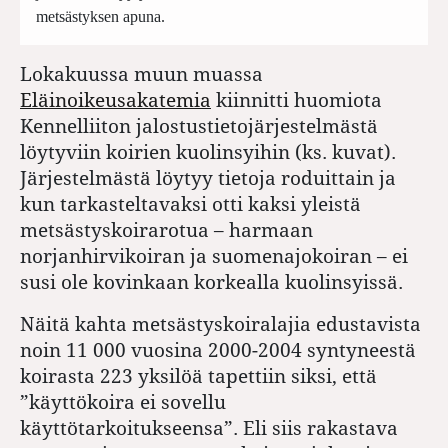
metsästyksen apuna.
Lokakuussa muun muassa
Eläinoikeusakatemia
kiinnitti huomiota
Kennelliiton jalostustietojärjestelmästä
löytyviin koirien kuolinsyihin (ks. kuvat).
Järjestelmästä löytyy tietoja roduittain ja
kun tarkasteltavaksi otti kaksi yleistä
metsästyskoirarotua – harmaan
norjanhirvikoiran ja suomenajokoiran – ei
susi ole kovinkaan korkealla kuolinsyissä.
Näitä kahta metsästyskoiralajia edustavista
noin 11 000 vuosina 2000-2004 syntyneestä
koirasta 223 yksilöä tapettiin siksi, että
”käyttökoira ei sovellu
käyttötarkoitukseensa”. Eli siis rakastava