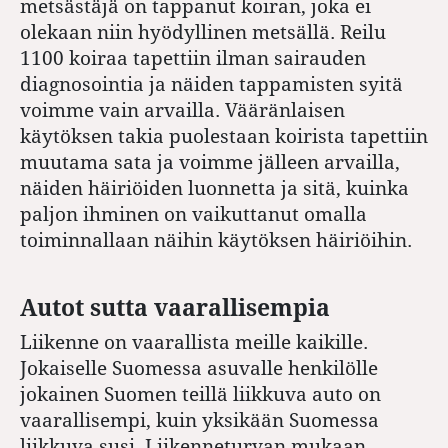
metsästäjä on tappanut koiran, joka ei
olekaan niin hyödyllinen metsällä. Reilu
1100 koiraa tapettiin ilman sairauden
diagnosointia ja näiden tappamisten syitä
voimme vain arvailla. Vääränlaisen
käytöksen takia puolestaan koirista tapettiin
muutama sata ja voimme jälleen arvailla,
näiden häiriöiden luonnetta ja sitä, kuinka
paljon ihminen on vaikuttanut omalla
toiminnallaan näihin käytöksen häiriöihin.
Autot sutta vaarallisempia
Liikenne on vaarallista meille kaikille.
Jokaiselle Suomessa asuvalle henkilölle
jokainen Suomen teillä liikkuva auto on
vaarallisempi, kuin yksikään Suomessa
liikkuva susi. Liikenneturvan mukaan