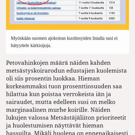
Myöskään suomen ajokoiran kuolinsyiden listalla susi ei
hätyyttele kärkisijoja.
Petovahinkojen määrä näiden kahden
metsästyskoirarodun edustajien kuolemista
oli siis prosentin luokkaa. Hieman
korkeammaksi tuon prosenttiosuuden saa
hilattua kun poistaa verrokeista iän ja
sairaudet, mutta edelleen susi on melko
marginaalinen murhe koirille. Näiden
lukujen valossa Metsästäjäliiton prioriteetit
ja huolestumisen näyttävät hieman
hassuilta. Mikäli huolena on ennenaikaisesti