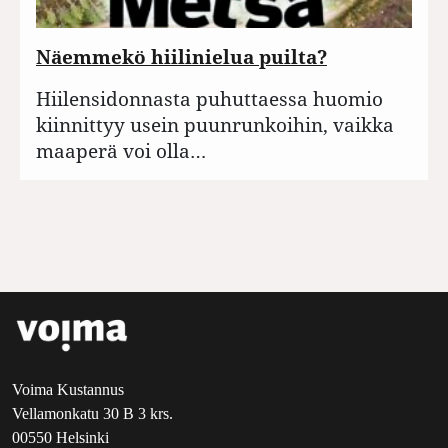
Näemmekö hiilinielua puilta?
Hiilensidonnasta puhuttaessa huomio
kiinnittyy usein puunrunkoihin, vaikka
maaperä voi olla…
Voima Kustannus
Vellamonkatu 30 B 3 krs.
00550 Helsinki