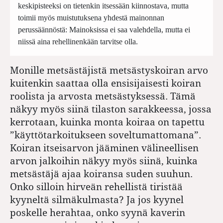
keskipisteeksi on tietenkin itsessään kiinnostava, mutta
toimii myös muistutuksena yhdestä mainonnan
perussäännöstä: Mainoksissa ei saa valehdella, mutta ei
niissä aina rehellinenkään tarvitse olla.
Monille metsästäjistä metsästyskoiran arvo
kuitenkin saattaa olla ensisijaisesti koiran
roolista ja arvosta metsästyksessä. Tämä
näkyy myös siinä tilaston sarakkeessa, jossa
kerrotaan, kuinka monta koiraa on tapettu
”käyttötarkoitukseen soveltumattomana”.
Koiran itseisarvon jääminen välineellisen
arvon jalkoihin näkyy myös siinä, kuinka
metsästäjä ajaa koiransa suden suuhun.
Onko silloin hirveän rehellistä tiristää
kyyneltä silmäkulmasta? Ja jos kyynel
poskelle herahtaa, onko syynä kaverin