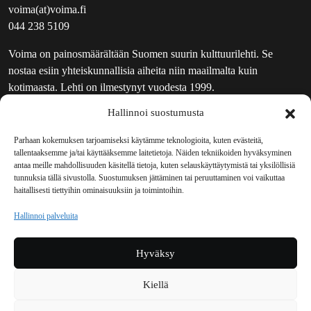
voima(at)voima.fi
044 238 5109
Voima on painosmäärältään Suomen suurin kulttuurilehti. Se
nostaa esiin yhteiskunnallisia aiheita niin maailmalta kuin
kotimaasta. Lehti on ilmestynyt vuodesta 1999.
Hallinnoi suostumusta
TOIMITUS
UUTISKIRJE
Parhaan kokemuksen tarjoamiseksi käytämme teknologioita, kuten evästeitä,
tallentaaksemme ja/tai käyttääksemme laitetietoja. Näiden tekniikoiden hyväksyminen
MAINOSTAJILLE
antaa meille mahdollisuuden käsitellä tietoja, kuten selauskäyttäytymistä tai yksilöllisiä
VASTAMAINOKSET
tunnuksia tällä sivustolla. Suostumuksen jättäminen tai peruuttaminen voi vaikuttaa
haitallisesti tiettyihin ominaisuuksiin ja toimintoihin.
JAKELUPAIKAT
REKISTERISELOSTE
Hallinnoi palveluita
EVÄSTEKÄYTÄNTÖ (EU)
TILAUKSEN PERUUTUSPYYNTÖ
Hyväksy
TILAUSOHJEET JA -EHDOT
Kiellä
Voima sosiaalisessa mediassa