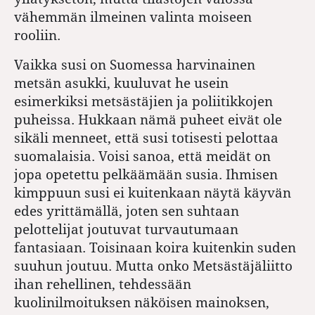
vähemmän ilmeinen valinta moiseen
rooliin.
Vaikka susi on Suomessa harvinainen
metsän asukki, kuuluvat he usein
esimerkiksi metsästäjien ja poliitikkojen
puheissa. Hukkaan nämä puheet eivät ole
sikäli menneet, että susi totisesti pelottaa
suomalaisia. Voisi sanoa, että meidät on
jopa opetettu pelkäämään susia. Ihmisen
kimppuun susi ei kuitenkaan näytä käyvän
edes yrittämällä, joten sen suhtaan
pelottelijat joutuvat turvautumaan
fantasiaan. Toisinaan koira kuitenkin suden
suuhun joutuu. Mutta onko Metsästäjäliitto
ihan rehellinen, tehdessään
kuolinilmoituksen näköisen mainoksen,