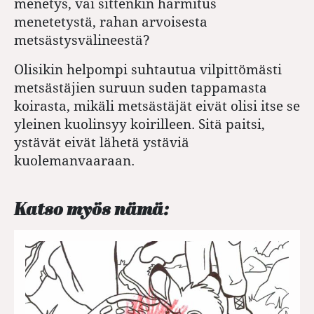
menetys, vai sittenkin harmitus
menetetystä, rahan arvoisesta
metsästysvälineestä?
Olisikin helpompi suhtautua vilpittömästi
metsästäjien suruun suden tappamasta
koirasta, mikäli metsästäjät eivät olisi itse se
yleinen kuolinsyy koirilleen. Sitä paitsi,
ystävät eivät lähetä ystäviä
kuolemanvaaraan.
Katso myös nämä: