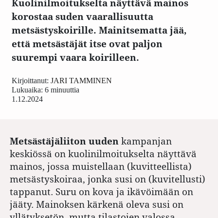
Kuolinilmoitukselta näyttävä mainos
korostaa suden vaarallisuutta
metsästyskoirille. Mainitsematta jää,
että metsästäjät itse ovat paljon
suurempi vaara koirilleen.
Kirjoittanut:
JARI TAMMINEN
Lukuaika: 6 minuuttia
1.12.2024
Metsästäjäliiton uuden
kampanjan
keskiössä on kuolinilmoitukselta näyttävä
mainos, jossa muistellaan (kuvitteellista)
metsästyskoiraa, jonka susi on (kuvitellusti)
tappanut. Suru on kova ja ikävöimään on
jääty. Mainoksen kärkenä oleva susi on
yllätyksetön, mutta tilastojen valossa