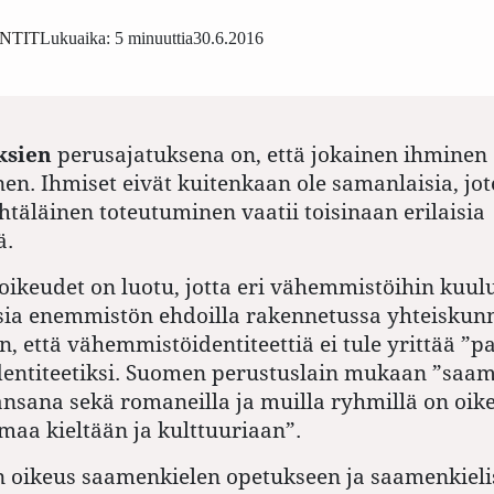
NTIT
Lukuaika: 5 minuuttia
30.6.2016
ksien
perusajatuksena on, että jokainen ihminen
n. Ihmiset eivät kuitenkaan ole samanlaisia, jo
htäläinen toteutuminen vaatii toisinaan erilaisia
ä.
keudet on luotu, jotta eri vähemmistöihin kuulu
sia enemmistön ehdoilla rakennetussa yhteiskunn
n, että vähemmistöidentiteettiä ei tule yrittää ”p
ntiteetiksi. Suomen perustuslain mukaan ”saame
nsana sekä romaneilla ja muilla ryhmillä on oike
omaa kieltään ja kulttuuriaan”.
n oikeus saamenkielen opetukseen ja saamenkiel