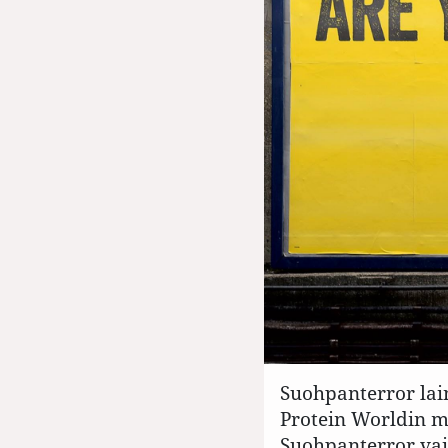
Suohpanterror lai
Protein Worldin m
Suohpanterror vaih