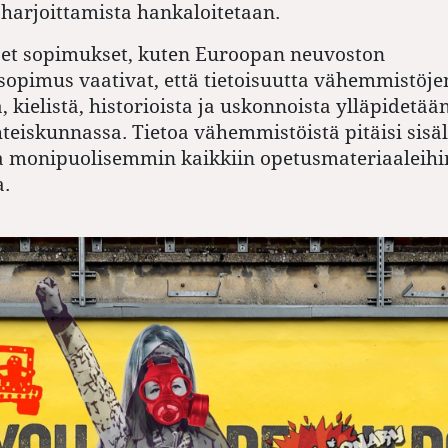
 harjoittamista hankaloitetaan.
set sopimukset, kuten Euroopan neuvoston
opimus vaativat, että tietoisuutta vähemmistöje
, kielistä, historiois­ta ja uskonnoista ylläpidetään
hteiskunnassa. Tietoa vähemmistöistä pitäisi sisäl
 monipuolisemmin kaikkiin opetusmateriaaleihin
a.