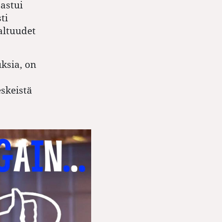
 astui
ti
altuudet
ksia, on
eskeistä