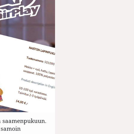
lla saamenpukuun.
a samoin