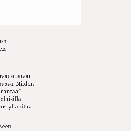
 on
ten
vat olisivat
assa. Niiden
arantaa”
laisilla
us ylläpitää
iseen