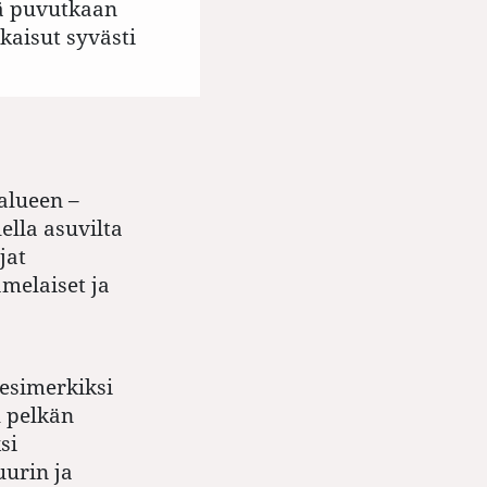
kä puvutkaan
kaisut syvästi
alueen –
ella asuvilta
jat
amelaiset ja
esimerkiksi
u pelkän
si
uurin ja