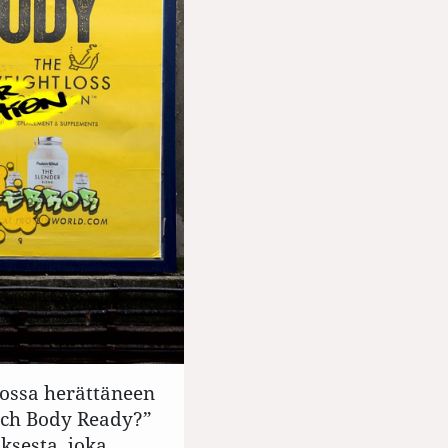
ossa herättäneen
ach Body Ready?”
ksesta, joka