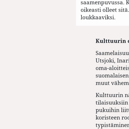
saamenpuvussa. Ku
oikeasti olleet si
loukkaaviksi.
Kulttuurin
Saamelaisuut
Utsjoki, Ina
oma-aloittei
suomalaisen 
muut vähemmi
Kulttuurin n
tilaisuuksi
pukuihin lii
koristeen roo
typistäminen