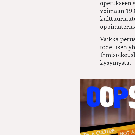
opetukseen s
voimaan 1996
kulttuuriaut
oppimateriaa
Vaikka perus
todellisen y
Ihmisoikeusli
kysymystä: