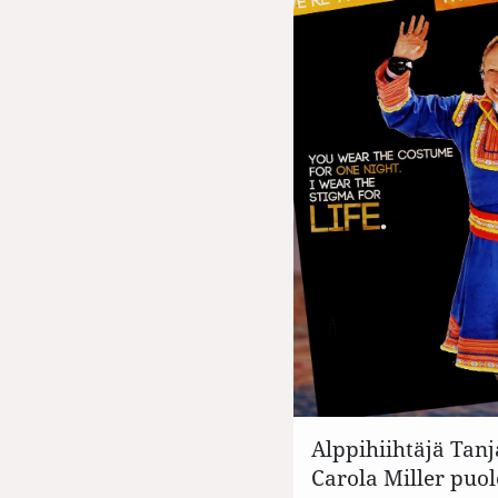
Alppihiihtäjä Tan
Carola Miller puo