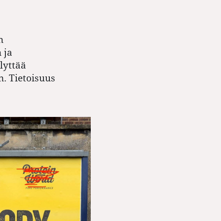
n
 ja
lyttää
. Tietoisuus