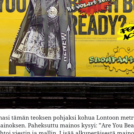
nasi tämän teoksen pohjaksi kohua Lontoon metr
ainoksen. Paheksuttu mainos kysyi: ”Are You Be
toi viestin ja mallin. Lisää alkuperäisestä maino