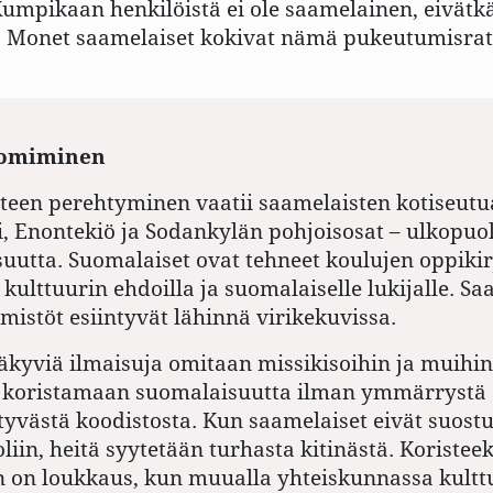
mpikaan henkilöistä ei ole saamelainen, eivät
tä. Monet saamelaiset kokivat nämä pukeutumisrat
 omiminen
een perehtyminen vaatii saamelaisten kotiseutu
ri, Enontekiö ja Sodankylän pohjoisosat – ulkopuol
suutta. Suomalaiset ovat tehneet koulujen oppikir
kulttuurin ehdoilla ja suomalaiselle lukijalle. Sa
stöt esiintyvät lähinnä virikekuvissa.
äkyviä ilmaisuja omitaan missikisoihin ja muihin
in koristamaan suomalaisuutta ilman ymmärrystä 
ttyvästä koodistosta. Kun saamelaiset eivät suost
liin, heitä syytetään turhasta kitinästä. Koristeek
 on loukkaus, kun muualla yhteiskunnassa kultt