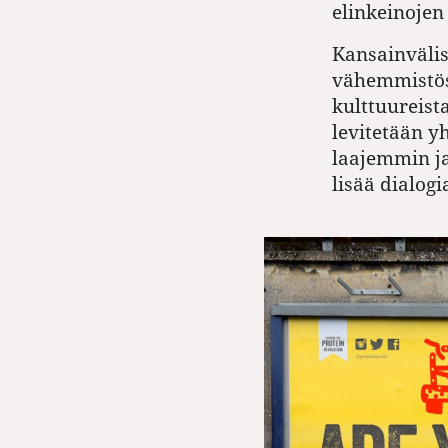
elinkeinojen
Kansainväli
vähemmistös
kulttuureista
levitetään y
laajemmin ja
lisää ­dialogi