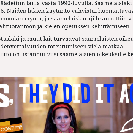
äädettiin lailla vasta 1990-luvulla. Saamelaislaki
. Näiden lakien käytäntö vahvistui huomattavas
onomian myötä, ja saamelaiskäräjille annettiin v
lituotantoon ja kielen opetuksen kehittämiseen.
tuslaki ja muut lait turvaavat saamelaisten oikeu
hdenvertaisuuden toteutumiseen vielä matkaa.
itto on listannut viisi saamelaisten oikeuksille k