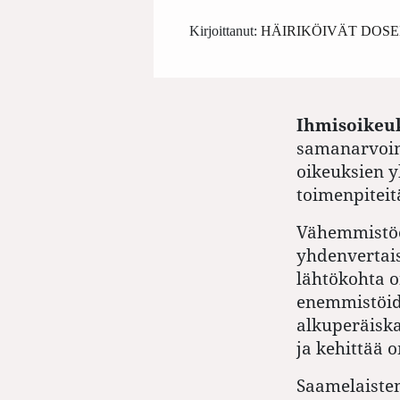
Kirjoittanut:
HÄIRIKÖIVÄT DOSE
Ihmisoikeu
samanarvoine
oikeuksien y
toimenpiteit
Vähemmistöoi
yhdenvertai
lähtökohta o
enemmistöide
alkuperäiska
ja kehittää 
Saamelaiste