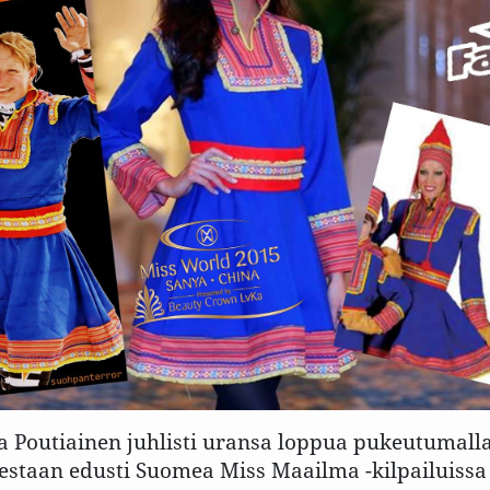
ja Poutiainen juhlisti uransa loppua pukeutuma
lestaan edusti Suomea Miss Maailma -kilpailuiss