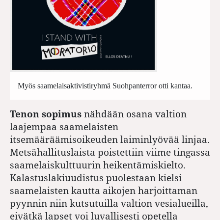
Myös saamelaisaktivistiryhmä Suohpanterror otti kantaa.
Tenon sopimus
nähdään osana valtion
laajempaa saamelaisten
itsemääräämisoikeuden laiminlyövää linjaa.
Metsähallituslaista poistettiin viime tingassa
saamelaiskulttuurin heikentämiskielto.
Kalastuslakiuudistus puolestaan kielsi
saamelaisten kautta aikojen harjoittaman
pyynnin niin kutsutuilla valtion vesialueilla,
eivätkä lapset voi luvallisesti opetella