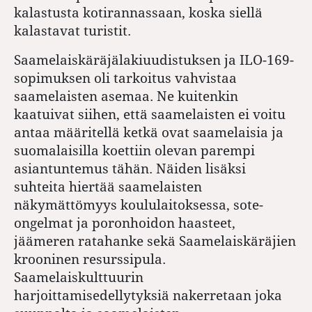
kalastusta kotirannassaan, koska siellä
kalastavat turistit.
Saamelaiskäräjälakiuudistuksen ja ILO-169-
sopimuksen oli tarkoitus vahvistaa
saamelaisten asemaa. Ne kuitenkin
kaatuivat siihen, että saamelaisten ei voitu
antaa määritellä ketkä ovat saamelaisia ja
suomalaisilla koettiin olevan parempi
asiantuntemus tähän. Näiden lisäksi
suhteita hiertää saamelaisten
näkymättömyys koululaitoksessa, sote-
ongelmat ja poronhoidon haasteet,
jäämeren ratahanke sekä Saamelaiskäräjien
krooninen resurssi­pula.
Saamelaiskulttuurin
harjoittamisedellytyksiä nakerretaan joka