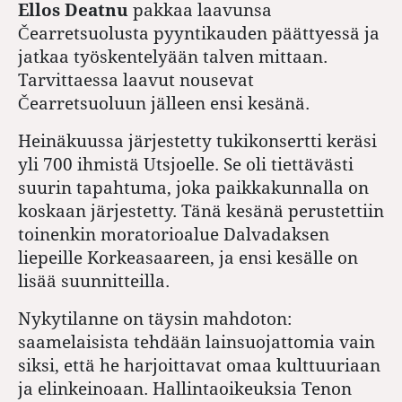
Ellos Deatnu
pakkaa laavunsa
Čearretsuolusta pyyntikauden päättyessä ja
jatkaa työskentelyään talven mittaan.
Tarvittaessa laavut nousevat
Čearretsuoluun jälleen ensi kesänä.
Heinäkuussa järjestetty tuki­konsertti keräsi
yli 700 ihmistä Utsjoelle. Se oli tiettävästi
suurin tapahtuma, joka paikka­kunnalla on
koskaan järjestetty. Tänä kesänä perustettiin
toinenkin moratorioalue Dalvadaksen
liepeille Korkeasaareen, ja ensi kesälle on
lisää suunnitteilla.
Nykytilanne on täysin mahdoton:
saamelaisista tehdään lainsuojattomia vain
siksi, että he harjoittavat omaa kulttuuriaan
ja elinkeinoaan. Hallintaoikeuksia Tenon