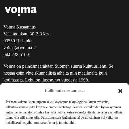
Voima Kustannus
Vellamonkatu 30 B 3 krs.
00550 Helsinki
voima(at)voima.fi
044 238 5109
Voima on painosmäärältään Suomen suurin kulttuurilehti. Se
nostaa esiin yhteiskunnallisia aiheita niin maailmalta kuin
kotimaasta. Lehti on ilmestynyt vuodesta 1999.
Hallinnoi suostumusta
TOIMITUS
UUTISKIRJE
Parhaan kokemuksen tarjoamiseksi käytämme teknologioita, kuten evästeitä,
tallentaaksemme ja/tai käyttääksemme laitetietoja. Näiden tekniikoiden hyväksyminen
MAINOSTAJILLE
antaa meille mahdollisuuden käsitellä tietoja, kuten selauskäyttäytymistä tai yksilöllisiä
VASTAMAINOKSET
tunnuksia tällä sivustolla. Suostumuksen jättäminen tai peruuttaminen voi vaikuttaa
haitallisesti tiettyihin ominaisuuksiin ja toimintoihin.
JAKELUPAIKAT