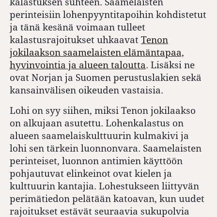
kalastuksen suhteen. Saamelaisten
perinteisiin lohenpyyntitapoihin kohdistetut
ja tänä kesänä voimaan tulleet
kalastusrajoitukset uhkaavat
Tenon
jokilaakson saamelaisten elämäntapaa,
hyvinvointia ja alueen taloutta
. Lisäksi ne
ovat Norjan ja Suomen perustuslakien sekä
kansainvälisen oikeuden vastaisia.
Lohi on syy siihen, miksi Tenon jokilaakso
on alkujaan asutettu. Lohenkalastus on
alueen saamelaiskulttuurin kulmakivi ja
lohi sen tärkein luonnonvara. Saamelaisten
perinteiset, luonnon antimien käyttöön
pohjautuvat elinkeinot ovat kielen ja
kulttuurin kantajia. Lohestukseen liittyvän
perimätiedon pelätään katoavan, kun uudet
rajoitukset estävät seuraavia sukupolvia