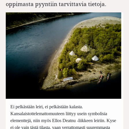
oppimasta pyyntiin tarvittavia tietoja.
Ei pelkästään leiri, ei pelkästään kalasta.
Kansalaistottelemattomuuteen liittyy usein symbolisia
elementtejä, niin myös Ellos Deatnu -liikkeen leiriin. Kyse
ei ole vain tästä tilasta, vaan verrattomasti suuremmasta