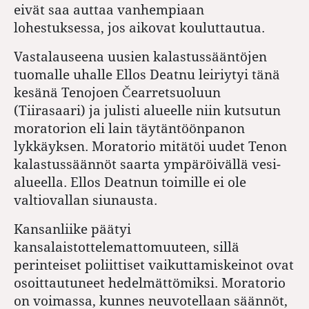
eivät saa auttaa vanhempiaan
lohestuksessa, jos aikovat kouluttautua.
Vastalauseena uusien kalastussääntöjen
tuomalle uhalle Ellos ­Deatnu leiriytyi tänä
kesänä Teno­joen Čearretsuoluun
(Tiirasaari) ja julisti alueelle niin kutsutun
moratorion eli lain täytäntöönpanon
lykkäyksen. Moratorio mitätöi uudet Tenon
kalastussäännöt saarta ympäröivällä vesi­
alueella. Ellos Deatnun toimille ei ole
valtiovallan siunausta.
Kansanliike päätyi
kansalaistottelemattomuuteen, sillä
perinteiset poliittiset vaikuttamiskeinot ovat
osoittautuneet hedelmättömiksi. Moratorio
on voimassa, kunnes neuvotellaan säännöt,