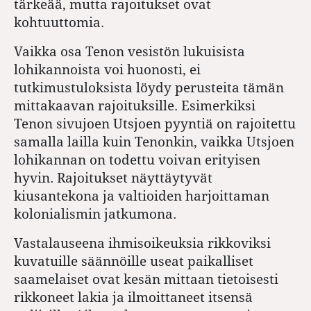
tärkeää, mutta rajoitukset ovat
kohtuuttomia.
Vaikka osa Tenon vesistön lukuisista
lohikannoista voi huonosti, ei
tutkimustuloksista löydy perusteita tämän
mittakaavan rajoituksille. Esimerkiksi
Tenon sivujoen Utsjoen pyyntiä on rajoitettu
samalla lailla kuin Tenonkin, vaikka Utsjoen
lohikannan on todettu voivan erityisen
hyvin. Rajoitukset näyttäytyvät
kiusantekona ja valtioiden harjoittaman
kolonialismin jatkumona.
Vastalauseena ihmisoikeuksia rikkoviksi
kuvatuille säännöille useat paikalliset
saamelaiset ovat kesän mittaan tietoisesti
rikkoneet lakia ja ilmoittaneet itsensä