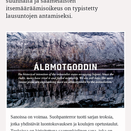
suunnalta ja saamelaisten
itsemääräämisoikeus on typistetty
lausuntojen antamiseksi.
Sanoissa on voimaa. Suohpanterror tuotti sarjan teoksia,
jotka yhdistävät luontokuvauksen ja koulujen opetustaulut.
Teoksissa on kirjoitettuna saamenkielinen sana, joka on