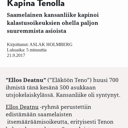
Kapina Tenolla
Saamelainen kansanliike kapinoi
kalastusoikeuksien ohella paljon
suuremmista asioista
Kirjoittanut:
ASLAK HOLMBERG
Lukuaika: 5 minuuttia
21.9.2017
”Ellos Deatnu”
(”Eläköön Teno”) huusi 700
ihmistä tänä kesänä 500 asukkaan
utsjokelaiskylässä. Kansanliike oli syntynyt.
Ellos Deatnu
-ryhmä perustettiin
edistämään saamelaisten
itsemääräämisoikeutta, erityisesti Tenon