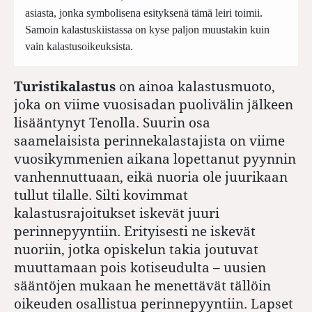
asiasta, jonka symbolisena esityksenä tämä leiri toimii.
Samoin kalastuskiistassa on kyse paljon muustakin kuin
vain kalastusoikeuksista.
Turistikalastus
on ainoa kalastusmuoto,
joka on viime vuosisadan puolivälin jälkeen
lisääntynyt Tenolla. Suurin osa
saamelaisista perinnekalastajista on viime
vuosikymmenien aikana lopettanut pyynnin
vanhennuttuaan, eikä nuoria ole juurikaan
tullut tilalle. Silti kovimmat
kalastusrajoitukset iskevät juuri
perinnepyyntiin. Erityisesti ne iskevät
nuoriin, jotka opiskelun takia joutuvat
muuttamaan pois kotiseudulta – uusien
sääntöjen mukaan he menettävät tällöin
oikeuden osallistua perinne­pyyntiin. Lapset