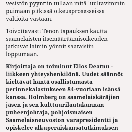
vesistön pyyntiin tullaan mitä luultavimmin
puimaan pitkissä oikeusprosesseissa
valtioita vastaan.
Toivottavasti Tenon tapauksen kautta
saamelaisten itsemääräämisoikeuden
jatkuvat laiminlyönnit saataisiin
loppumaan.
Kirjoittaja on toiminut Ellos ­Deatnu -
liikkeen yhteyshenkilönä. Uudet säännöt
kieltävät häntä osallistumasta
perinnekalastukseen 84-vuotiaan isänsä
kanssa. Holmberg on saamelaiskäräjien
jäsen ja sen kulttuurilautakunnan
puheenjohtaja, pohjoismaisen
Saamelaisneuvoston varapresidentti ja
opiskelee alkuperäiskansatutkimuksen