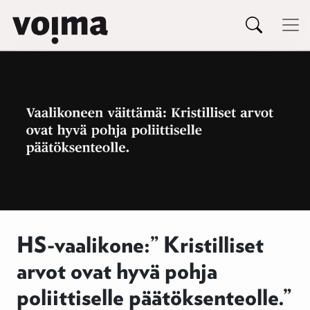
Päävalikko
Siirry sisältöön
HS-vaalikone:” Kristilliset
arvot ovat hyvä pohja
poliittiselle päätöksenteolle.”