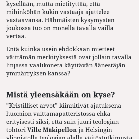
kysellään, mutta mietityttää, että
mihinköhän kukin vastaaja ajattelee
vastaavansa. Hähmäisten kysymysten
joukossa tuo on monella tavalla vailla
vertaa.
Entä kuinka usein ehdokkaan mietteet
väittämän merkityksestä ovat jollain tavalla
linjassa vaalikoneta käyttävän äänestäjän
ymmärryksen kanssa?
Mistä yleensäkään on kyse?
”Kristilliset arvot” kiinnitivät ajatuksena
huomion väittämäpatteristossa ehkä
erityisesti siksi, että sain juuri teologian
tohtori
Ville Mäkipellon
ja Helsingin
yliopistolla teologian alalla väitöstutkimusta