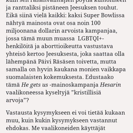
ja ranttaliksi pistäneen Jeesuksen touhut.
Eikä siinä vielä kaikki: kaksi Super Bowlissa
nähtyä mainosta ovat osa noin 100
miljoonana dollarin arvoista kampanjaa,
jossa tämä muun muassa LGBTQI+-
henkilöitä ja aborttioikeutta vastustava
yhteisö kertoo Jeesuksesta, joka saattaa olla
lähempänä Päivi Räsäsen toivetta, mutta
samalla on hyvin kaukana monien vaikkapa
suomalaisten kokemuksesta. Edustaako
tämä
He gets us
-mainoskampanja
Hesarin
vaalikoneessa kyseltyjä ”kristillisiä
arvoja”?
Vastausta kysymykseen ei voi tietää kukaan
muu, kuin kukin kysymykseen vastannut
ehdokas. Me vaalikoneiden käyttäjät