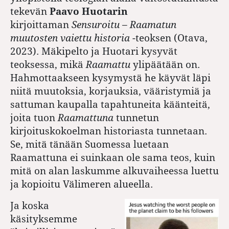
tekevän
Paavo Huotarin
kirjoittaman
Sensuroitu – Raamatun
muutosten vaiettu historia
-teoksen (Otava,
2023). Mäkipelto ja Huotari kysyvät
teoksessa, mikä
Raamattu
ylipäätään on.
Hahmottaakseen kysymystä he käyvät läpi
niitä muutoksia, korjauksia, vääristymiä ja
sattuman kaupalla tapahtuneita käänteitä,
joita tuon
Raamattuna
tunnetun
kirjoituskokoelman historiasta tunnetaan.
Se, mitä tänään Suomessa luetaan
Raamattuna ei suinkaan ole sama teos, kuin
mitä on alan laskumme alkuvaiheessa luettu
ja kopioitu Välimeren alueella.
Ja koska
käsityksemme