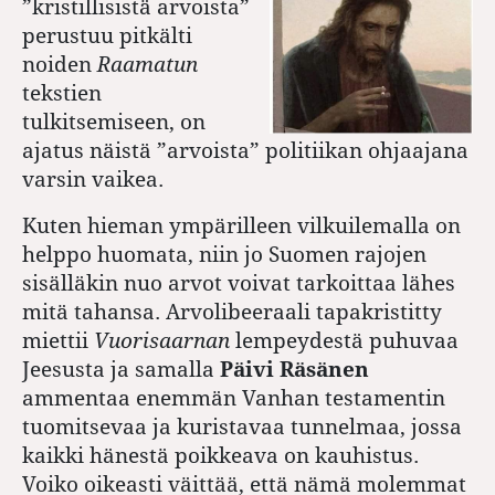
”kristillisistä arvoista”
perustuu pitkälti
noiden
Raamatun
tekstien
tulkitsemiseen, on
ajatus näistä ”arvoista” politiikan ohjaajana
varsin vaikea.
Kuten hieman ympärilleen vilkuilemalla on
helppo huomata, niin jo Suomen rajojen
sisälläkin nuo arvot voivat tarkoittaa lähes
mitä tahansa. Arvolibeeraali tapakristitty
miettii
Vuorisaarnan
lempeydestä puhuvaa
Jeesusta ja samalla
Päivi Räsänen
ammentaa enemmän Vanhan testamentin
tuomitsevaa ja kuristavaa tunnelmaa, jossa
kaikki hänestä poikkeava on kauhistus.
Voiko oikeasti väittää, että nämä molemmat