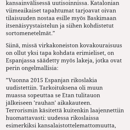
kansainvälisessä uutisoinnissa. Katalonian
viimeaikaiset tapahtumat tarjoavat oivan
tilaisuuden nostaa esille myös Baskimaan
itsenäisyystaistelun ja siihen kohdistetut
sortomenetelmät.”
Siinä, missä virkakoneiston kovakouraisuus
on ollut yksi tapa kohdata erimieliset, on
Espanjassa säädetty myös lakeja, jotka ovat
perin ongelmallisia:
”
Vuonna 2015
Espanjan rikoslakia
uudistettiin. Tarkoituksena oli muun
muassa sopeuttaa se Etan tulitauon
jälkeiseen ’rauhan’ aikakauteen.
Terrorismin käsitettä kuitenkin laajennettiin
huomattavasti: uudessa rikoslaissa
esimerkiksi kansalaistottelemattomuutta,