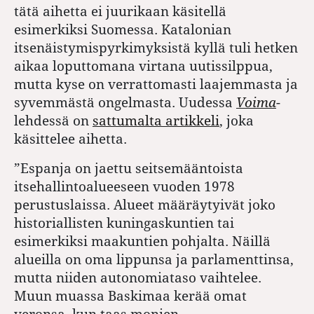
tätä aihetta ei juurikaan käsitellä
esimerkiksi Suomessa. Katalonian
itsenäistymispyrkimyksistä kyllä tuli hetken
aikaa loputtomana virtana uutissilppua,
mutta kyse on verrattomasti laajemmasta ja
syvemmästä ongelmasta. Uudessa
Voima
-
lehdessä on
sattumalta artikkeli
, joka
käsittelee aihetta.
”Espanja
on jaettu seitsemääntoista
itsehallintoalueeseen vuoden 1978
perustuslaissa. Alueet määräytyivät joko
historiallisten kuningaskuntien tai
esimerkiksi maakuntien pohjalta. Näillä
alueilla on oma lippunsa ja parlamenttinsa,
mutta niiden autonomiataso vaihtelee.
Muun muassa Baskimaa kerää omat
veronsa, kun taas monien