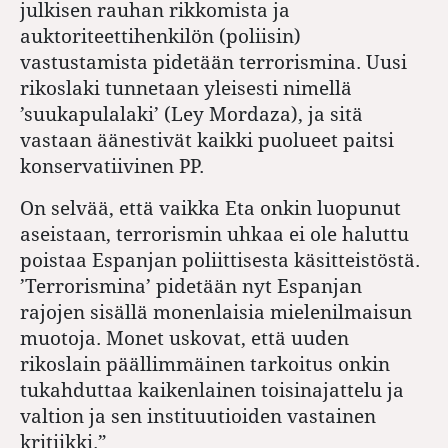
julkisen rauhan rikkomista ja
auktoriteettihenkilön (poliisin)
vastustamista pidetään terrorismina. Uusi
rikoslaki tunnetaan yleisesti nimellä
’suukapulalaki’ (Ley Mordaza), ja sitä
vastaan äänestivät kaikki puolueet paitsi
konservatiivinen PP.
On selvää, että vaikka Eta onkin luopunut
aseistaan, terrorismin uhkaa ei ole haluttu
poistaa Espanjan poliittisesta käsitteistöstä.
’Terrorismina’ pidetään nyt Espanjan
rajojen sisällä monenlaisia mielen­ilmaisun
muotoja. Monet uskovat, että uuden
rikoslain päällimmäinen tarkoitus onkin
tukahduttaa kaikenlainen toisinajattelu ja
valtion ja sen instituutioiden vastainen
kritiikki.”