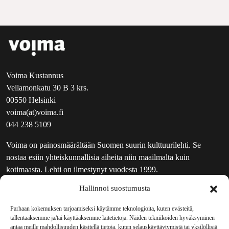
Voima Kustannus
Vellamonkatu 30 B 3 krs.
00550 Helsinki
voima(at)voima.fi
044 238 5109
Voima on painosmäärältään Suomen suurin kulttuurilehti. Se
nostaa esiin yhteiskunnallisia aiheita niin maailmalta kuin
kotimaasta. Lehti on ilmestynyt vuodesta 1999.
Hallinnoi suostumusta
TOIMITUS
UUTISKIRJE
Parhaan kokemuksen tarjoamiseksi käytämme teknologioita, kuten evästeitä,
tallentaaksemme ja/tai käyttääksemme laitetietoja. Näiden tekniikoiden hyväksyminen
MAINOSTAJILLE
antaa meille mahdollisuuden käsitellä tietoja, kuten selauskäyttäytymistä tai yksilöllisiä