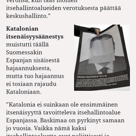
itsehallintoalueiden verotuksesta päättää
keskushallinto.”
Katalonian
itsenäisyysäänestys
muistutti täällä
Suomessakin
Espanjan sisäisestä
hajaannuksesta,
mutta tuo hajaannus
ei tosiaan rajaudu
Kataloniaan.
”
Katalonia
ei suinkaan ole ensimmäinen
itsenäisyyttä tavoitteleva itsehallintoalue
Espanjassa. Baskimaa on pyrkinyt samaan
jo vuosia. Vaikka nämä kaksi
itsehallintoaluetta ovat poliittisesti ja