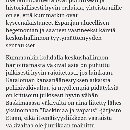
historiallisesti hyvin erilaisia, yhteistä niille
on se, että kummatkin ovat
kyseenalaistaneet Espanjan alueellisen
hegemonian ja saaneet vastineeksi kärsiä
keskushallinnon tyytymättömyyden
seuraukset.
Kummankin kohdalla keskushallinnon
harjoittamasta väkivallasta on puhuttu
julkisesti hyvin rajoitetusti, jos lainkaan.
Katalonian kansanäänestyksen aikaista
poliisiväkivaltaa ja myöhempiä pidätyksiä
on kritisoitu julkisesti hyvin vähän.
Baskimaassa väkivalta on aina liitetty lähes
yksinomaan ”Baskimaa ja vapaus” -järjestö
Etaan, eikä itsenäisyysliikkeen vastaista
väkivaltaa ole juurikaan mainittu