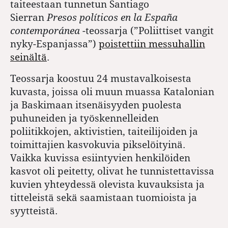
taiteestaan tunnetun Santiago
Sierran
Presos políticos en la España
contemporánea
-teossarja (”Poliittiset vangit
nyky-Espanjassa”)
poistettiin messuhallin
seinältä
.
Teossarja koostuu 24 mustavalkoisesta
kuvasta, joissa oli muun muassa Katalonian
ja Baskimaan itsenäisyyden puolesta
puhuneiden ja työskennelleiden
poliitikkojen, aktivistien, taiteilijoiden ja
toimittajien kasvokuvia pikselöityinä.
Vaikka kuvissa esiintyvien henkilöiden
kasvot oli peitetty, olivat he tunnistettavissa
kuvien yhteydessä olevista kuvauksista ja
titteleistä sekä saamistaan tuomioista ja
syytteistä.