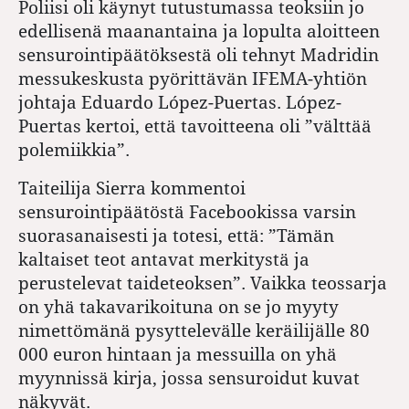
Poliisi oli käynyt tutustumassa teoksiin jo
edellisenä maanantaina ja lopulta aloitteen
sensurointipäätöksestä oli tehnyt Madridin
messukeskusta pyörittävän IFEMA-yhtiön
johtaja Eduardo López-Puertas. López-
Puertas kertoi, että tavoitteena oli ”välttää
polemiikkia”.
Taiteilija Sierra kommentoi
sensurointipäätöstä Facebookissa varsin
suorasanaisesti ja totesi, että: ”Tämän
kaltaiset teot antavat merkitystä ja
perustelevat taideteoksen”. Vaikka teossarja
on yhä takavarikoituna on se jo myyty
nimettömänä pysyttelevälle keräilijälle 80
000 euron hintaan ja messuilla on yhä
myynnissä kirja, jossa sensuroidut kuvat
näkyvät.