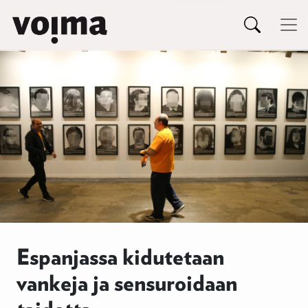
Päävalikko
Siirry sisältöön
Espanjassa kidutetaan
vankeja ja sensuroidaan