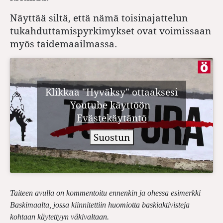
Näyttää siltä, että nämä toisinajattelun
tukahduttamispyrkimykset ovat voimissaan
myös taidemaailmassa.
Klikkaa "Hyväksy" ottaaksesi
Youtube käyttöön
Evästekäytäntö
Suostun
Taiteen avulla on kommentoitu ennenkin ja ohessa esimerkki
Baskimaalta, jossa kiinnitettiin huomiotta baskiaktivisteja
kohtaan käytettyyn väkivaltaan.