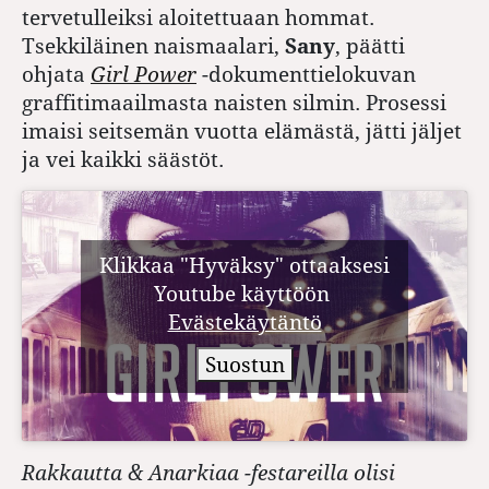
tervetulleiksi aloitettuaan hommat.
Tsekkiläinen naismaalari,
Sany
, päätti
ohjata
Girl Power
-dokumenttielokuvan
graffitimaailmasta naisten silmin. Prosessi
imaisi seitsemän vuotta elämästä, jätti jäljet
ja vei kaikki säästöt.
Klikkaa "Hyväksy" ottaaksesi
Youtube käyttöön
Evästekäytäntö
Suostun
Rakkautta & Anarkiaa -festareilla olisi