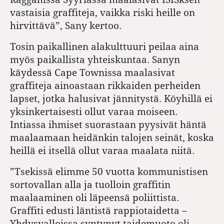
vastaisia graffiteja, vaikka riski heille on
hirvittävä”, Sany kertoo.
Tosin paikallinen alakulttuuri peilaa aina
myös paikallista yhteiskuntaa. Sanyn
käydessä Cape Townissa maalasivat
graffiteja ainoastaan rikkaiden perheiden
lapset, jotka halusivat jännitystä. Köyhillä ei
yksinkertaisesti ollut varaa moiseen.
Intiassa ihmiset suorastaan pyysivät häntä
maalaamaan heidänkin talojen seinät, koska
heillä ei itsellä ollut varaa maalata niitä.
”Tsekissä elimme 50 vuotta kommunistisen
sortovallan alla ja tuolloin graffitin
maalaaminen oli läpeensä poliittista.
Graffiti edusti läntistä rappiotaidetta –
Yhdysvalloissa syntynyt taidemuoto oli