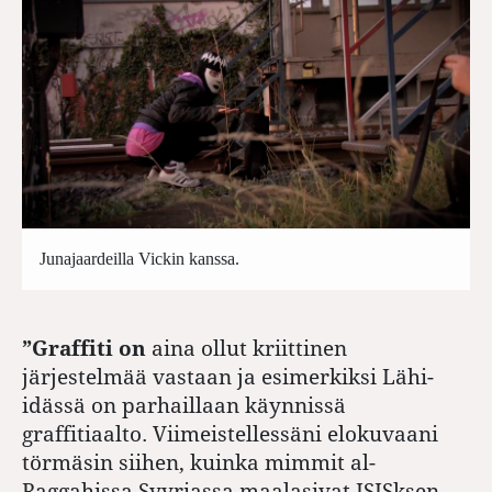
Junajaardeilla Vickin kanssa.
”Graffiti on
aina ollut kriittinen
järjestelmää vastaan ja esimerkiksi Lähi-
idässä on parhaillaan käynnissä
graffitiaalto. Viimeistellessäni elokuvaani
törmäsin siihen, kuinka mimmit al-
Raggahissa Syyriassa maalasivat ISISksen