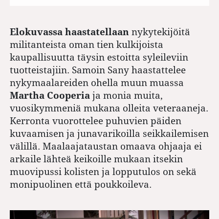
Elokuvassa haastatellaan
nykytekijöitä
militanteista oman tien kulkijoista
kaupallisuutta täysin estoitta syleileviin
tuotteistajiin. Samoin Sany haastattelee
nykymaalareiden ohella muun muassa
Martha Cooperia
ja monia muita,
vuosikymmeniä mukana olleita veteraaneja.
Kerronta vuorottelee puhuvien päiden
kuvaamisen ja junavarikoilla seikkailemisen
välillä. Maalaajataustan omaava ohjaaja ei
arkaile lähteä keikoille mukaan itsekin
muovipussi kolisten ja lopputulos on sekä
monipuolinen että poukkoileva.