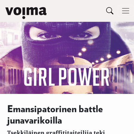
Päävalikko
Siirry sisältöön
Emansipatorinen battle
junavarikoilla
Tsekkiläinen graffititaiteilija teki