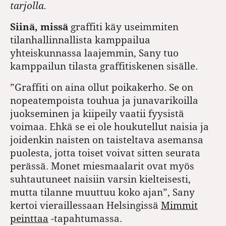
tarjolla.
Siinä, missä
graffiti käy useimmiten
tilanhallinnallista kamppailua
yhteiskunnassa laajemmin, Sany tuo
kamppailun tilasta graffitiskenen sisälle.
”Graffiti on aina ollut poikakerho. Se on
nopeatempoista touhua ja junavarikoilla
juokseminen ja kiipeily vaatii fyysistä
voimaa. Ehkä se ei ole houkutellut naisia ja
joidenkin naisten on taisteltava asemansa
puolesta, jotta toiset voivat sitten seurata
perässä. Monet miesmaalarit ovat myös
suhtautuneet naisiin varsin kielteisesti,
mutta tilanne muuttuu koko ajan”, Sany
kertoi vieraillessaan Helsingissä
Mimmit
peinttaa
-tapahtumassa.