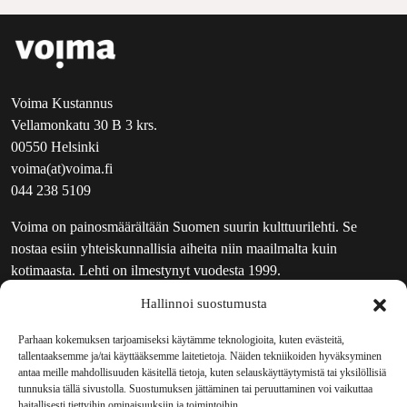
Voima Kustannus
Vellamonkatu 30 B 3 krs.
00550 Helsinki
voima(at)voima.fi
044 238 5109
Voima on painosmäärältään Suomen suurin kulttuurilehti. Se
nostaa esiin yhteiskunnallisia aiheita niin maailmalta kuin
kotimaasta. Lehti on ilmestynyt vuodesta 1999.
Hallinnoi suostumusta
TOIMITUS
UUTISKIRJE
Parhaan kokemuksen tarjoamiseksi käytämme teknologioita, kuten evästeitä,
tallentaaksemme ja/tai käyttääksemme laitetietoja. Näiden tekniikoiden hyväksyminen
MAINOSTAJILLE
antaa meille mahdollisuuden käsitellä tietoja, kuten selauskäyttäytymistä tai yksilöllisiä
VASTAMAINOKSET
tunnuksia tällä sivustolla. Suostumuksen jättäminen tai peruuttaminen voi vaikuttaa
haitallisesti tiettyihin ominaisuuksiin ja toimintoihin.