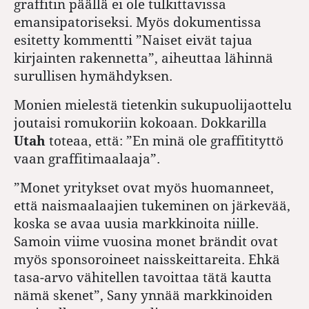
graffitin päällä ei ole tulkittavissa
emansipatoriseksi. Myös dokumentissa
esitetty kommentti ”Naiset eivät tajua
kirjainten rakennetta”, aiheuttaa lähinnä
surullisen hymähdyksen.
Monien mielestä tietenkin sukupuolijaottelu
joutaisi romukoriin kokoaan. Dokkarilla
Utah
toteaa, että: ”En minä ole graffitityttö
vaan graffitimaalaaja”.
”Monet yritykset ovat myös huomanneet,
että naismaalaajien tukeminen on järkevää,
koska se avaa uusia markkinoita niille.
Samoin viime vuosina monet brändit ovat
myös sponsoroineet naisskeittareita. Ehkä
tasa-arvo vähitellen tavoittaa tätä kautta
nämä skenet”, Sany ynnää markkinoiden