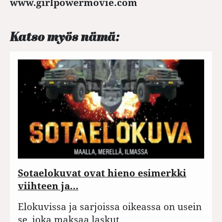
www.girlpowermovie.com
Katso myös nämä:
Sotaelokuvat ovat hieno esimerkki
viihteen ja…
Elokuvissa ja sarjoissa oikeassa on usein
se, joka maksaa laskut.…