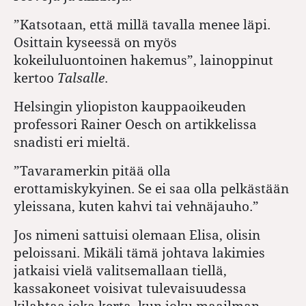
”Katsotaan, että millä tavalla menee läpi.
Osittain kyseessä on myös
kokeiluluontoinen hakemus”, lainoppinut
kertoo
Talsalle
.
Helsingin yliopiston kauppaoikeuden
professori Rainer Oesch on artikkelissa
snadisti eri mieltä.
”Tavaramerkin pitää olla
erottamiskykyinen. Se ei saa olla pelkästään
yleissana, kuten kahvi tai vehnäjauho.”
Jos nimeni sattuisi olemaan Elisa, olisin
peloissani. Mikäli tämä johtava lakimies
jatkaisi vielä valitsemallaan tiellä,
kassakoneet voisivat tulevaisuudessa
kilahtaa joka kerta, kun joku maailman