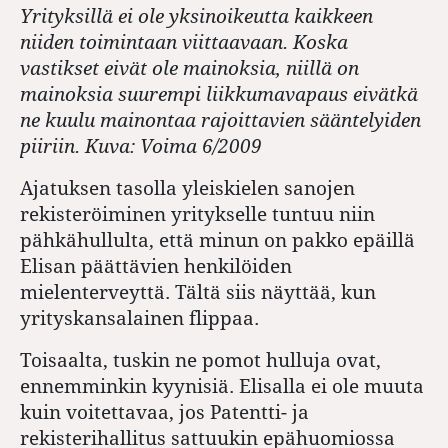
Yrityksillä ei ole yksinoikeutta kaikkeen
niiden toimintaan viittaavaan. Koska
vastikset eivät ole mainoksia, niillä on
mainoksia suurempi liikkumavapaus eivätkä
ne kuulu mainontaa rajoittavien sääntelyiden
piiriin. Kuva: Voima 6/2009
Ajatuksen tasolla yleiskielen sanojen
rekisteröiminen yritykselle tuntuu niin
pähkähullulta, että minun on pakko epäillä
Elisan päättävien henkilöiden
mielenterveyttä. Tältä siis näyttää, kun
yrityskansalainen flippaa.
Toisaalta, tuskin ne pomot hulluja ovat,
ennemminkin kyynisiä. Elisalla ei ole muuta
kuin voitettavaa, jos Patentti- ja
rekisterihallitus sattuukin epähuomiossa