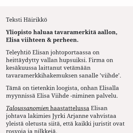
Teksti
Häirikkö
Yliopisto haluaa tavaramerkitä aallon,
Elisa viihteen & perheen.
Teleyhtiö Elisan johtoportaassa on
heittäydytty vallan hupsuiksi. Firma on
kesäkuussa laittanut vetämään
tavaramerkkihakemuksen sanalle ’viihde’.
Tämä on tietenkin loogista, onhan Elisalla
myynnissä Elisa Viihde -niminen palvelu.
Taloussanomien
haastattelussa
Elisan
johtava lakimies Jyrki Arjanne vahvistaa
yleistä oletusta siitä, että kaikki juristit ovat
rosvoja ja nilkkejä.