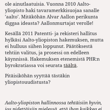
ole ainutlaatuisia. Vuonna 2010 Aalto-
yliopisto haki tavaramerkkisuojaa sanalle
’aalto’. Mitäköhän Alvar Aallon perikunta
diggaa ideasta? Aallonmurtajat verolle!
Kesällä 2011 Patentti- ja rekisteri hallitus
hylkäsi Aalto-yliopiston hakemuksen, mutta
ei hulluus siihen loppunut. Päätöksestä
tehtiin valitus, ja prosessi on edelleen
käynnissä. Hakemuksen etenemistä PHR:n
byrokratiassa voi seurata
täältä
.
Pitäisiköhän syyttää tästäkin
yliopistouudistusta?
Aalto-yliopiston hallinnossa tehtäisiin hyvin,
jos pidettäisiin mielessä, että ihan kaikkea ei