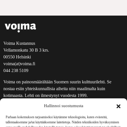
Voima Kustannus
Vellamonkatu 30 B 3 krs.
00550 Helsinki
voima(at)voima.fi
044 238 5109
Voima on painosmäärältään Suomen suurin kulttuurilehti. Se
nostaa esiin yhteiskunnallisia aiheita niin maailmalta kuin
kotimaasta. Lehti on ilmestynyt vuodesta 1999.
Hallinnoi suostumusta
TOIMITUS
UUTISKIRJE
Parhaan kokemuksen tarjoamiseksi käytämme teknologioita, kuten evästeitä,
tallentaaksemme ja/tai käyttääksemme laitetietoja. Näiden tekniikoiden hyväksyminen
MAINOSTAJILLE