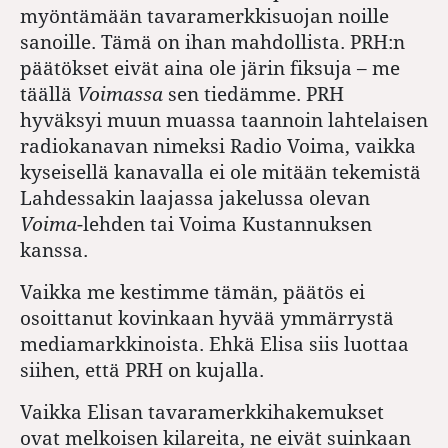
myöntämään tavaramerkkisuojan noille
sanoille. Tämä on ihan mahdollista. PRH:n
päätökset eivät aina ole järin fiksuja – me
täällä
Voimassa
sen tiedämme. PRH
hyväksyi muun muassa taannoin lahtelaisen
radiokanavan nimeksi Radio Voima, vaikka
kyseisellä kanavalla ei ole mitään tekemistä
Lahdessakin laajassa jakelussa olevan
Voima
-lehden tai Voima Kustannuksen
kanssa.
Vaikka me kestimme tämän, päätös ei
osoittanut kovinkaan hyvää ymmärrystä
mediamarkkinoista. Ehkä Elisa siis luottaa
siihen, että PRH on kujalla.
Vaikka Elisan tavaramerkkihakemukset
ovat melkoisen kilareita, ne eivät suinkaan