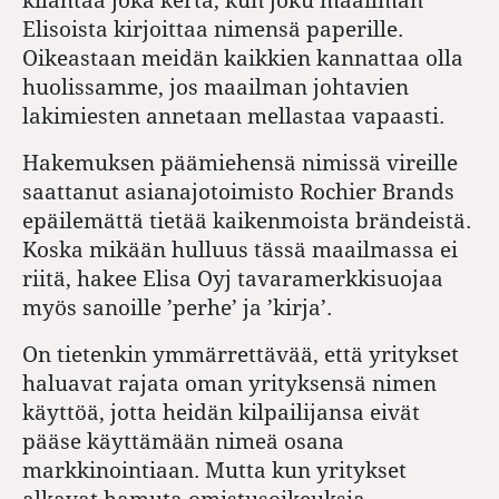
Elisoista kirjoittaa nimensä paperille.
Oikeastaan meidän kaikkien kannattaa olla
huolissamme, jos maailman johtavien
lakimiesten annetaan mellastaa vapaasti.
Hakemuksen päämiehensä nimissä vireille
saattanut asianajotoimisto Rochier Brands
epäilemättä tietää kaikenmoista brändeistä.
Koska mikään hulluus tässä maailmassa ei
riitä, hakee Elisa Oyj tavaramerkkisuojaa
myös sanoille ’perhe’ ja ’kirja’.
On tietenkin ymmärrettävää, että yritykset
haluavat rajata oman yrityksensä nimen
käyttöä, jotta heidän kilpailijansa eivät
pääse käyttämään nimeä osana
markkinointiaan. Mutta kun yritykset
alkavat hamuta omistusoikeuksia