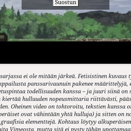
Suostun
arjassa ei ole mitään järkeä. Fetisistinen kuvaus 
mppailusta panssarivaunuin pakenee määrittelyjä, 
uspintaa todellisuuden kanssa – ja juuri siinä on 
 kiertää hulluuden nopeusmittaria riittävästi, pää
en. Oheinen video on tohtoroitu, tekstien kanssa o
eräiset ovat vähintään yhtä hulluja) ja sitten on n
 graafisia elementtejä. Kohtaus löytyy alkuperäise
uita Vimeosta, mutta sitä ei pysty tähän upottamaa