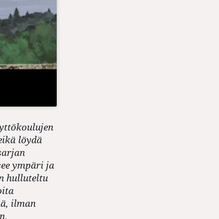
tyttökoulujen
eikä löydä
sarjan
see ympäri ja
n hulluteltu
oita
nä, ilman
n.