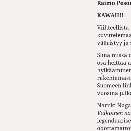
Raimo Peso
KAWAII!!
Viihteellist
kuvittelemaa
vääristyy ja 
Siinä missä 
osa heittää 
hylkääminen 
rakentamasta
Suomeen link
vuosina jul
Naruki Naga
Valkoinen no
legendaaris
odottamattom