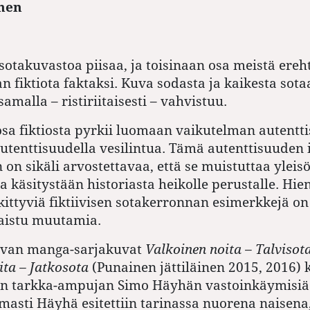
nen
ä sotakuvastoa piisaa, ja toisinaan osa meistä ere
n fiktiota faktaksi. Kuva sodasta ja kaikesta sotaa
samalla – ristiriitaisesti – vahvistuu.
osa fiktiosta pyrkii luomaan vaikutelman autentt
autenttisuudella vesilintua. Tämä autenttisuuden 
on sikäli arvostettavaa, että se muistuttaa ylei
 käsitystään historiasta heikolle perustalle. Hie
ittyviä fiktiivisen sotakerronnan esimerkkejä on
kaistu muutamia.
van manga-sarjakuvat
Valkoinen noita – Talvisot
ita – Jatkosota
(Punainen jättiläinen 2015, 2016)
en tarkka-ampujan Simo Häyhän vastoinkäymisi
asti Häyhä esitettiin tarinassa nuorena naisena,