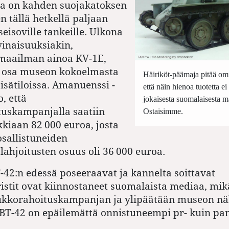
na on kahden suojakatoksen
 tällä hetkellä paljaan
seisoville tankeille. Ulkona
inaisuuksiakin,
maailman ­ainoa KV-1E,
i osa museon kokoelmasta
Häiriköt-päämaja pitää omi
sisätiloissa. Amanuenssi ­
että näin hienoa tuotetta ei
, että
jokaisesta suomalaisesta ma
tuskampanjalla saatiin
Ostaisimme.
kkiaan 82 000 euroa, josta
sallistuneiden
 lahjoitusten osuus oli 36 000 euroa.
-42:n edessä poseeraavat ja kannelta soittavat
ristit ovat kiinnostaneet suomalaista mediaa, mikä
oukkorahoituskampanjan ja ylipäätään museon nä
BT-42 on epäilemättä onnistuneempi pr- kuin pan