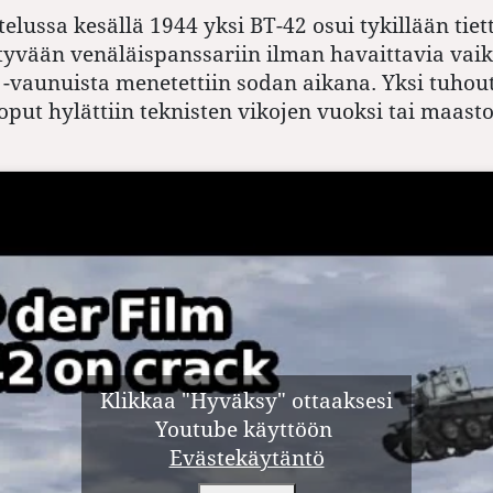
telussa kesällä 1944 yksi BT-42 osui tykillään tie
tyvään venäläispanssariin ilman havaittavia vaik
 -vaunuista menetettiin sodan aikana. Yksi tuhou
loput hylättiin teknisten vikojen vuoksi tai maast
Klikkaa "Hyväksy" ottaaksesi
Youtube käyttöön
Evästekäytäntö