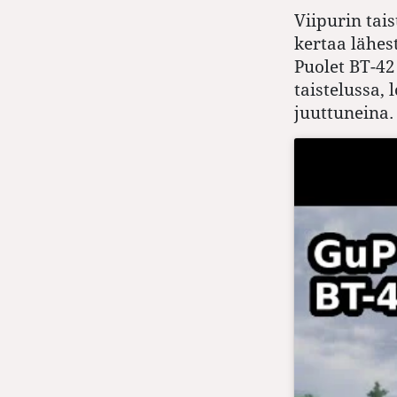
Viipurin tais
kertaa lähes
Puolet BT-42
taistelussa, 
juuttuneina.