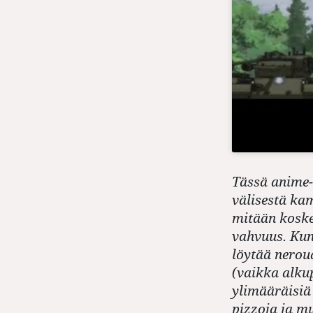
Tässä anime-s
välisestä ka
mitään kosket
vahvuus. Kun
löytää neroud
(vaikka alkup
ylimääräisiä
pizzoja ja m