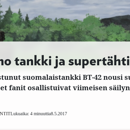
o tankki ja supertähti
stunut suomalaistankki BT-42 nousi s
set fanit osallistuivat viimeisen säil
NTIT
Lukuaika: 4 minuuttia
8.5.2017