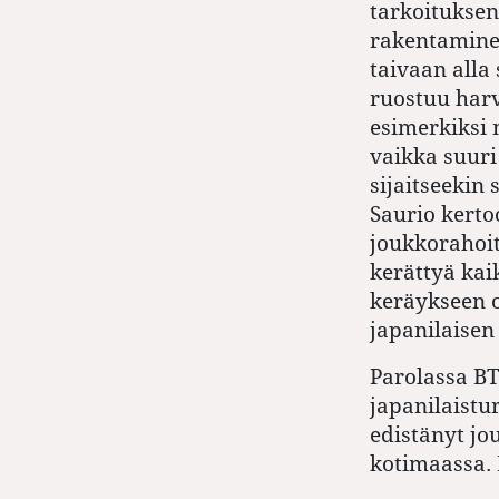
tarkoitukse
rakentaminen
taivaan alla 
ruostuu harv
esimerkiksi 
vaikka suur
sijaitseekin 
Saurio kertoo
joukkorahoi
kerättyä kai
keräykseen o
japanilaisen
Parolassa BT
japanilaistu
edistänyt j
kotimaassa. 