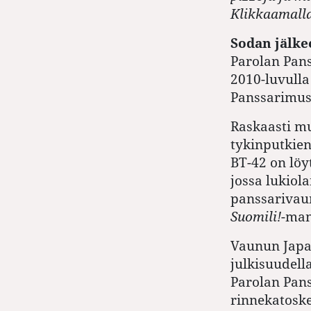
Klikkaamall
Sodan jälke
Parolan Pan
2010-luvulla
Panssarimus
Raskaasti mu
tykinputkien 
BT-42 on löy
jossa lukiola
panssarivau
Suomili!
-man
Vaunun Japa
julkisuudell
Parolan Pan
rinnekatoske