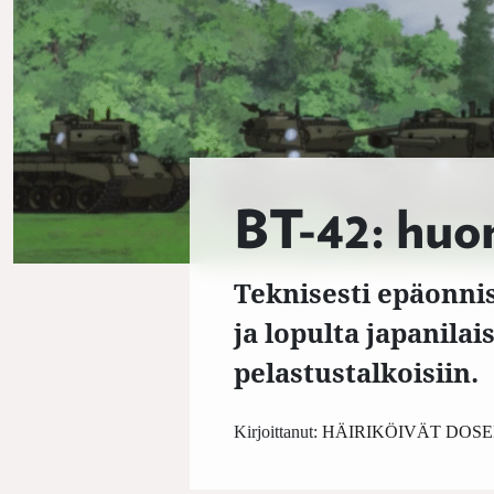
BT-42: huon
Teknisesti epäonni
ja lopulta japanilai
pelastustalkoisiin.
Kirjoittanut:
HÄIRIKÖIVÄT DOSE