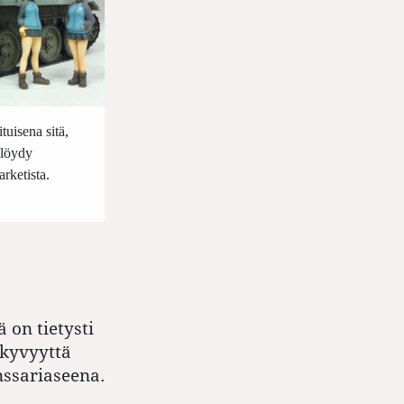
tuisena sitä,
 löydy
rketista.
 on tietysti
kyvyyttä
ssari­aseena.