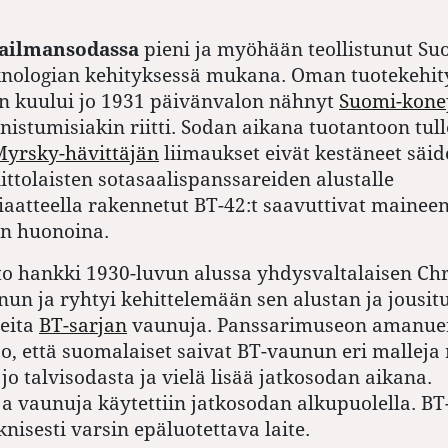
aailmansodassa
pieni ja myöhään teollistunut Suo
kno­logian kehityksessä mukana. Oman tuotekehi
in kuului jo 1931 päivänvalon nähnyt
Suomi-konep
istumisiakin riitti. Sodan aikana tuotantoon tul
yrsky-hävittäjän
liimaukset eivät kestäneet säid
iittolaisten sotasaalispanssareiden alustalle
iaatteella rakennetut BT-42:t saavuttivat mainee
en huonoina.
to hankki 1930-luvun alussa yhdysvaltalaisen Chri
un ja ryhtyi kehittelemään sen alustan ja jousit
peita
BT-sarjan
vaunuja. Panssari­museon amanue
o, että suomalaiset saivat BT-vaunun eri malleja 
 jo talvisodasta ja vielä lisää jatkosodan aikana.
a vaunuja käytettiin jatkosodan alkupuolella. BT
knisesti varsin epäluotettava laite.