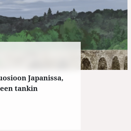
uosioon Japanissa,
yneen tankin