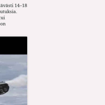
ttävästi 14–18
utuksia.
tui
oon