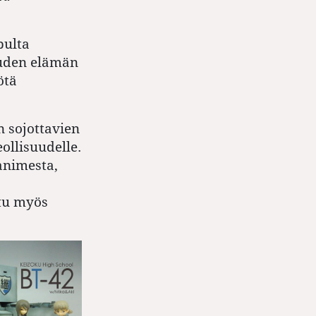
pulta
uuden elämän
ötä
n sojottavien
eollisuudelle.
animesta,
tu myös