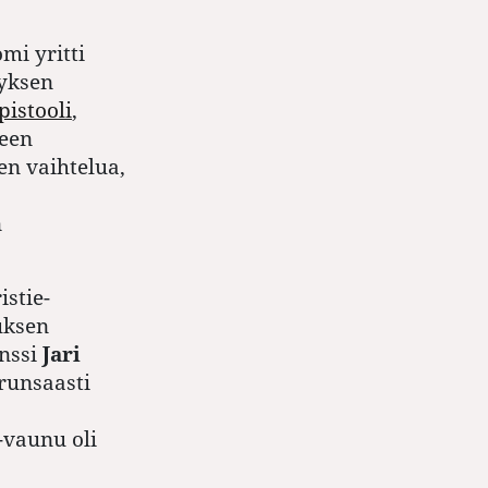
mi yritti
tyksen
istooli
,
leen
en vaihtelua,
n
stie-
uksen
nssi
Jari
runsaasti
-vaunu oli