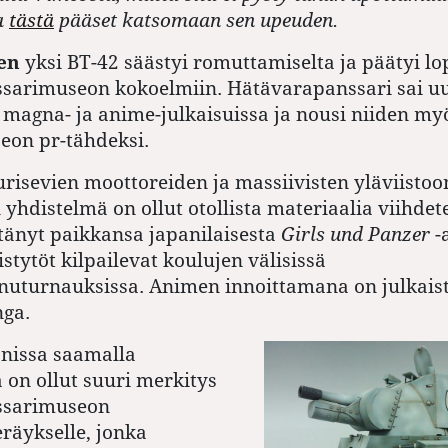
a
tästä
pääset katsomaan sen upeuden.
en
yksi BT-42 säästyi romuttamiselta ja päätyi lo
ssarimuseon kokoelmiin. Hätävarapanssari sai 
 magna- ja anime-julkaisuissa ja nousi niiden my
eon pr-tähdeksi.
risevien moottoreiden ja massiivisten yläviistoo
yhdistelmä on ollut otollista materiaalia viihde­t
tänyt paikkansa japanilaisesta
Girls und Panzer
-
istytöt kilpailevat koulujen välisissä
nuturnauksissa. Animen innoittamana on julkais
ga.
nissa saamalla
a on ollut suuri merkitys
ssarimuseon
räykselle, jonka