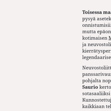
Toisessa m
pysyä asete
onnistumisi
mutta epäonn
kotimaisen
M
ja neuvostol
kierrätysper
legendaaris
Neuvostoliit
panssarivaun
pohjalta no
Saurio
kerto
sotasaaliiksi
Kunnostettuj
kaik­kiaan te