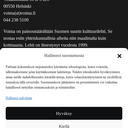
00550 Helsinki
voima(at)voima.fi
044 238 5109
Voima on painosmäärältään Suomen suurin kulttuurilehti. Se
nostaa esiin yhteiskunnallisia aiheita niin maailmalta kuin
kotimaasta. Lehti on ilmestynyt vuodesta 1999.
Hallinnoi suostumusta
TOIMITUS
UUTISKIRJE
Parhaan kokemuksen tarjoamiseksi käytämme teknologioita, kuten evästeitä,
tallentaaksemme ja/tai käyttääksemme laitetietoja. Näiden tekniikoiden hyväksyminen
MAINOSTAJILLE
antaa meille mahdollisuuden käsitellä tietoja, kuten selauskäyttäytymistä tai yksilöllisiä
VASTAMAINOKSET
tunnuksia tällä sivustolla. Suostumuksen jättäminen tai peruuttaminen voi vaikuttaa
haitallisesti tiettyihin ominaisuuksiin ja toimintoihin.
JAKELUPAIKAT
REKISTERISELOSTE
Hallinnoi palveluita
EVÄSTEKÄYTÄNTÖ (EU)
TILAUKSEN PERUUTUSPYYNTÖ
Hyväksy
TILAUSOHJEET JA -EHDOT
Kiellä