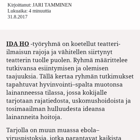
Kirjoittanut:
JARI TAMMINEN
Lukuaika: 4 minuuttia
31.8.2017
IDA HO
-työryhmä on koetellut teatteri-
ilmaisun rajoja ja vähitellen siirtynyt
teatterin tuolle puolen. Ryhmä määrittelee
tutkivansa esiintymisen ja olemisen
taajuuksia. Tällä kertaa ryhmän tutkimukset
tapahtuvat hyvinvointi
–
spalta muotonsa
lainanneessa tilassa, jossa kokijalle
tarjotaan rajatiedosta, uskomushoidoista ja
tosimaailman hulluudesta ideansa
lainanneita hoitoja.
Tarjolla on muun muassa ebola
–
viruspistoksia, jotka parantavat kaikista