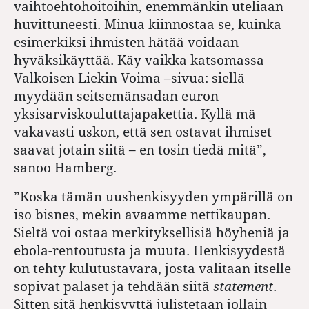
vaihtoehtohoitoihin, enemmänkin uteliaan
huvittuneesti. Minua kiinnostaa se, kuinka
esimerkiksi ihmisten hätää voidaan
hyväksikäyttää. Käy vaikka katsomassa
Valkoisen Liekin Voima
–
sivua: siellä
myydään seitsemänsadan euron
yksisarviskouluttajapakettia. Kyllä mä
vakavasti uskon, että sen ostavat ihmiset
saavat jotain siitä – en tosin tiedä mitä”,
sanoo Hamberg.
”Koska tämän uushenkisyyden ympärillä on
iso bisnes, mekin avaamme nettikaupan.
Sieltä voi ostaa merkityksellisiä höyheniä ja
ebola-rentoutusta ja muuta. Henkisyydestä
on tehty kulutustavara, josta valitaan itselle
sopivat palaset ja tehdään siitä
statement
.
Sitten sitä henkisyyttä julistetaan jollain