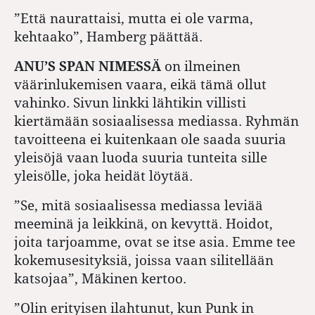
”Että naurattaisi, mutta ei ole varma,
kehtaako”, Hamberg päättää.
ANU’S SPAN NIMESSÄ
on ilmeinen
väärinlukemisen vaara, eikä tämä ollut
vahinko. Sivun linkki lähtikin villisti
kiertämään sosiaalisessa mediassa. Ryhmän
tavoitteena ei kuitenkaan ole saada suuria
yleisöjä vaan luoda suuria tunteita sille
yleisölle, joka heidät löytää.
”Se, mitä sosiaalisessa mediassa leviää
meeminä ja leikkinä, on kevyttä. Hoidot,
joita tarjoamme, ovat se itse asia. Emme tee
kokemusesityksiä, joissa vaan silitellään
katsojaa”, Mäkinen kertoo.
”Olin erityisen ilahtunut, kun Punk in