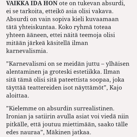
VAIKKA IDA HON
ote on tukevan absurdi,
ei se tarkoita, etteikö asia olisi vakava.
Absurdi on vain sopiva kieli kuvaamaan
tätä yhteiskuntaa. Koko ryhmä toteaa
yhteen ääneen, ettei näitä teemoja olisi
mitään järkeä käsitellä ilman
karnevalismia.
”Karnevalismi on se meidän juttu – ylhäisen
alentaminen ja groteski estetiikka. Ilman
sitä tämä olisi sitä pateettista soopaa, joka
täyttää teattereiden isot näyttämöt”, Kajo
aloittaa.
”Kielemme on absurdin surrealistinen.
Ironian ja satiirin avulla asiat voi viedä niin
pitkälle, että joutuu miettimään, saako tälle
edes nauraa”, Mäkinen jatkaa.