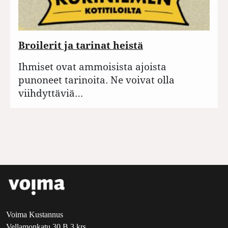
Broilerit ja tarinat heistä
Ihmiset ovat ammoisista ajoista
punoneet tarinoita. Ne voivat olla
viihdyttäviä…
Voima Kustannus
Vellamonkatu 30 B 3 krs.