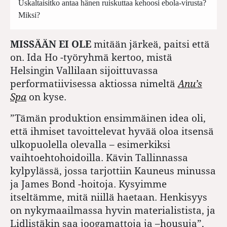
Uskaltaisitko antaa hänen ruiskuttaa kehoosi ebola-virusta?
Miksi?
MISSÄÄN EI OLE
mitään järkeä, paitsi että
on. Ida Ho -työryhmä kertoo, mistä
Helsingin Vallilaan sijoittuvassa
performatiivisessa aktiossa nimeltä
Anu’s
Spa
on kyse.
”Tämän produktion ensimmäinen idea oli,
että ihmiset tavoittelevat hyvää oloa itsensä
ulkopuolella olevalla – esimerkiksi
vaihtoehtohoidoilla. Kävin Tallinnassa
kylpylässä, jossa tarjottiin Kauneus minussa
ja James Bond -hoitoja. Kysyimme
itseltämme, mitä niillä haetaan. Henkisyys
on nykymaailmassa hyvin materialistista, ja
Lidlistäkin saa joogamattoja ja
–
housuja”,