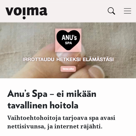
Päävalikko
Siirry sisältöön
Anu’s Spa – ei mikään
tavallinen hoitola
Vaihtoehtohoitoja tarjoava spa avasi
nettisivunsa, ja internet räjähti.