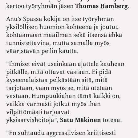
kertoo työryhmän jäsen
Thomas Hamberg
.
Anu’s Spassa kokija on itse työryhmän
yksilöllisen huomion kohteena ja joutuu
kohtaamaan maailman sekä itsensä ehkä
tunnistettavina, mutta samalla myös
vääristävän peilin kautta.
”Ihmiset eivät useinkaan ajattele kauhean
pitkälle, mitä ottavat vastaan. Ei pidä
kyseenalaistaa pelkästään sitä, mitä
tarjotaan, vaan myös se, mitä otetaan
vastaan. Humpuukiahan tämä kaikki on,
vaikka varmasti jotkut myös ihan
vilpittömästi tarjoavat
yksisarvishoitoja”,
Satu Mäkinen
toteaa.
”En suhtaudu aggressiivisen kriittisesti