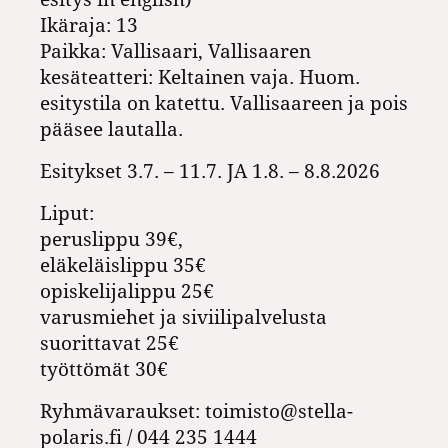
Ikäraja: 13
Paikka: Vallisaari, Vallisaaren
kesäteatteri: Keltainen vaja. Huom.
esitystila on katettu. Vallisaareen ja pois
pääsee lautalla.
Esitykset 3.7. – 11.7. JA 1.8. – 8.8.2026
Liput:
peruslippu 39€,
eläkeläislippu 35€
opiskelijalippu 25€
varusmiehet ja siviilipalvelusta
suorittavat 25€
työttömät 30€
Ryhmävaraukset: toimisto@stella-
polaris.fi / 044 235 1444