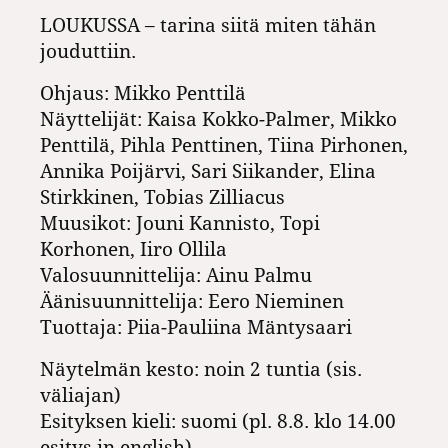
LOUKUSSA – tarina siitä miten tähän
jouduttiin.
Ohjaus: Mikko Penttilä
Näyttelijät: Kaisa Kokko-Palmer, Mikko
Penttilä, Pihla Penttinen, Tiina Pirhonen,
Annika Poijärvi, Sari Siikander, Elina
Stirkkinen, Tobias Zilliacus
Muusikot: Jouni Kannisto, Topi
Korhonen, Iiro Ollila
Valosuunnittelija: Ainu Palmu
Äänisuunnittelija: Eero Nieminen
Tuottaja: Piia-Pauliina Mäntysaari
Näytelmän kesto: noin 2 tuntia (sis.
väliajan)
Esityksen kieli: suomi (pl. 8.8. klo 14.00
esitys in english)