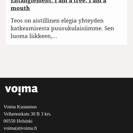
Entanglement: I am a tree, I am a
mouth
Teos on aistillinen elegia yhteyden
katkeamisesta puusukulaisiimme. Sen
luoma liikkeen,…
Voima Kustannus
Vellamonkatu 30 B 3 krs.
00550 Helsinki
voima(at)voima.fi