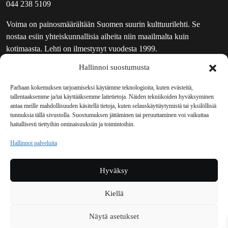
044 238 5109
Voima on painosmäärältään Suomen suurin kulttuurilehti. Se
nostaa esiin yhteiskunnallisia aiheita niin maailmalta kuin
kotimaasta. Lehti on ilmestynyt vuodesta 1999.
Hallinnoi suostumusta
TOIMITUS
UUTISKIRJE
Parhaan kokemuksen tarjoamiseksi käytämme teknologioita, kuten evästeitä,
tallentaaksemme ja/tai käyttääksemme laitetietoja. Näiden tekniikoiden hyväksyminen
MAINOSTAJILLE
antaa meille mahdollisuuden käsitellä tietoja, kuten selauskäyttäytymistä tai yksilöllisiä
VASTAMAINOKSET
tunnuksia tällä sivustolla. Suostumuksen jättäminen tai peruuttaminen voi vaikuttaa
haitallisesti tiettyihin ominaisuuksiin ja toimintoihin.
JAKELUPAIKAT
REKISTERISELOSTE
Hallinnoi palveluita
EVÄSTEKÄYTÄNTÖ (EU)
TILAUKSEN PERUUTUSPYYNTÖ
Hyväksy
TILAUSOHJEET JA -EHDOT
Kiellä
Voima sosiaalisessa mediassa
Näytä asetukset
Facebook
Instagram
YouTube
Bluesky