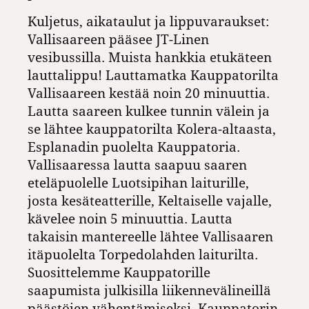
Kuljetus, aikataulut ja lippuvaraukset:
Vallisaareen pääsee JT-Linen
vesibussilla. Muista hankkia etukäteen
lauttalippu! Lauttamatka Kauppatorilta
Vallisaareen kestää noin 20 minuuttia.
Lautta saareen kulkee tunnin välein ja
se lähtee kauppatorilta Kolera-altaasta,
Esplanadin puolelta Kauppatoria.
Vallisaaressa lautta saapuu saaren
eteläpuolelle Luotsipihan laiturille,
josta kesäteatterille, Keltaiselle vajalle,
kävelee noin 5 minuuttia. Lautta
takaisin mantereelle lähtee Vallisaaren
itäpuolelta Torpedolahden laiturilta.
Suosittelemme Kauppatorille
saapumista julkisilla liikenne­välineillä
päästöjen vähentämiseksi. Kauppatorin