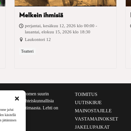
Melkein ihmisiä
perjantai, kesäkuu 12, 2026 klo 00:00 -
lauantai, elokuu 15, 2026 klo 18:30
Laukontori 12
Teatteri
määrältään Suomen suurin
TOIMITUS
e nostaa esiin yhteiskunnallisia
UUTISKIRJE
lmalta kuin kotimaasta. Lehti on
mme ja/tai
MAINOSTAJILLE
sta 1999.
en käsitellä
VASTAMAINOKSET
en jättäminen
JAKELUPAIKAT