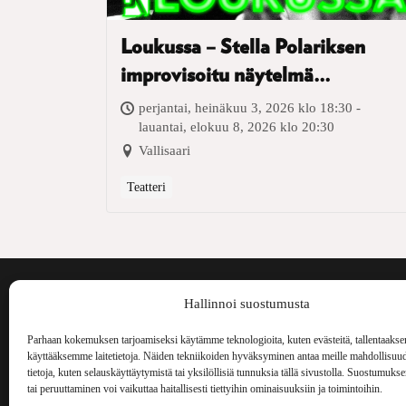
Loukussa – Stella Polariksen
improvisoitu näytelmä
Vallisaaren kesäteatterissa
perjantai, heinäkuu 3, 2026 klo 18:30 -
lauantai, elokuu 8, 2026 klo 20:30
Vallisaari
Teatteri
Voima on painos
Hallinnoi suostumusta
kulttuurilehti. S
aiheita niin maai
Parhaan kokemuksen tarjoamiseksi käytämme teknologioita, kuten evästeitä, tallentaakse
Voima Kustannus
ilmestynyt vuode
käyttääksemme laitetietoja. Näiden tekniikoiden hyväksyminen antaa meille mahdollisuud
Vellamonkatu 30 B 3 krs.
tietoja, kuten selauskäyttäytymistä tai yksilöllisiä tunnuksia tällä sivustolla. Suostumuks
00550 Helsinki
tai peruuttaminen voi vaikuttaa haitallisesti tiettyihin ominaisuuksiin ja toimintoihin.