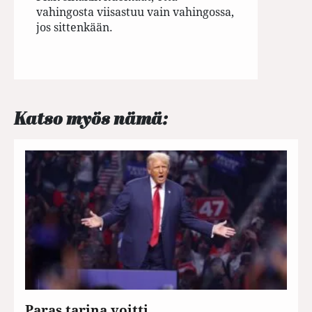
vahingosta viisastuu vain vahingossa,
jos sittenkään.
Katso myös nämä:
Paras tarina voitti