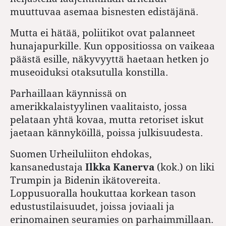
muuttuvaa asemaa bisnesten edistäjänä.
Mutta ei hätää, poliitikot ovat palanneet
hunajapurkille. Kun oppositiossa on vaikeaa
päästä esille, näkyvyyttä haetaan hetken jo
museoiduksi otaksutulla konstilla.
Parhaillaan käynnissä on
amerikkalaistyylinen vaalitaisto, jossa
pelataan yhtä kovaa, mutta retoriset iskut
jaetaan kännyköillä, poissa julkisuudesta.
Suomen Urheiluliiton ehdokas,
kansanedustaja
Ilkka Kanerva
(kok.) on liki
Trumpin ja Bidenin ikätovereita.
Loppusuoralla houkuttaa korkean tason
edustustilaisuudet, joissa joviaali ja
erinomainen seuramies on parhaimmillaan.