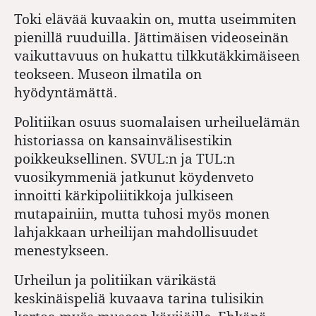
Toki elävää kuvaakin on, mutta useimmiten
pienillä ruuduilla. Jättimäisen videoseinän
vaikuttavuus on hukattu tilkkutäkkimäiseen
teokseen. Museon ilmatila on
hyödyntämättä.
Politiikan osuus suomalaisen urheiluelämän
historiassa on kansainvälisestikin
poikkeuksellinen. SVUL:n ja TUL:n
vuosikymmeniä jatkunut köydenveto
innoitti kärkipoliitikkoja julkiseen
mutapainiin, mutta tuhosi myös monen
lahjakkaan urheilijan mahdollisuudet
menestykseen.
Urheilun ja politiikan värikästä
keskinäispeliä kuvaava tarina tulisikin