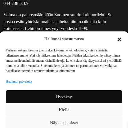
044 238 5109
Voima on painosmäärältään Suomen suurin kulttuurilehti. Se
nostaa esiin yhteiskunnallisia aiheita niin maailmalta kuin
kotimaasta. Lehti on ilmestynyt vuodesta 1999.
Hallinnoi suostumusta
TOIMITUS
UUTISKIRJE
Parhaan kokemuksen tarjoamiseksi käytämme teknologioita, kuten evästeitä,
tallentaaksemme ja/tai käyttääksemme laitetietoja. Näiden tekniikoiden hyväksyminen
MAINOSTAJILLE
antaa meille mahdollisuuden käsitellä tietoja, kuten selauskäyttäytymistä tai yksilöllisiä
VASTAMAINOKSET
tunnuksia tällä sivustolla. Suostumuksen jättäminen tai peruuttaminen voi vaikuttaa
haitallisesti tiettyihin ominaisuuksiin ja toimintoihin.
JAKELUPAIKAT
REKISTERISELOSTE
Hallinnoi palveluita
EVÄSTEKÄYTÄNTÖ (EU)
TILAUKSEN PERUUTUSPYYNTÖ
Hyväksy
TILAUSOHJEET JA -EHDOT
Kiellä
Voima sosiaalisessa mediassa
Näytä asetukset
Facebook
Instagram
YouTube
Bluesky