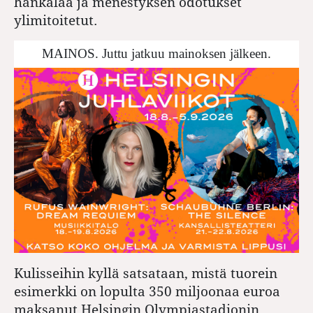
hankalaa ja menestyksen odotukset
ylimitoitetut.
MAINOS. Juttu jatkuu mainoksen jälkeen.
Kulisseihin kyllä satsataan, mistä tuorein
esimerkki on lopulta 350 miljoonaa euroa
maksanut Helsingin Olympiastadionin