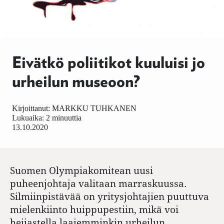
Eivätkö poliitikot kuuluisi jo
urheilun museoon?
Kirjoittanut:
MARKKU TUHKANEN
Lukuaika: 2 minuuttia
13.10.2020
Suomen Olympiakomitean uusi
puheenjohtaja valitaan marraskuussa.
Silmiinpistävää on yritysjohtajien puuttuva
mielenkiinto huippupestiin, mikä voi
heijastella laajemminkin urheilun