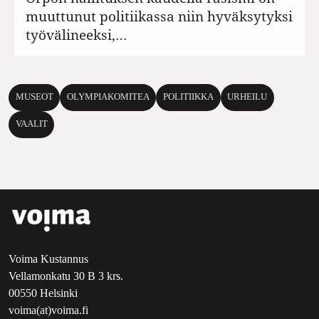
muuttunut politiikassa niin hyväksytyksi
työvälineeksi,…
MUSEOT
OLYMPIAKOMITEA
POLITIIKKA
URHEILU
VAALIT
Voima Kustannus
Vellamonkatu 30 B 3 krs.
00550 Helsinki
voima(at)voima.fi