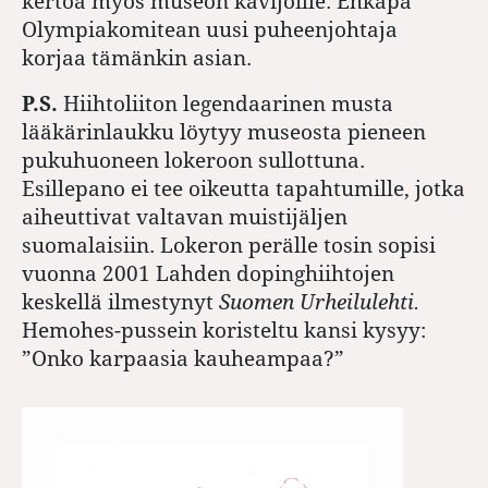
kertoa myös museon kävijöille. Ehkäpä
Olympiakomitean uusi puheenjohtaja
korjaa tämänkin asian.
P.S.
Hiihtoliiton legendaarinen musta
lääkärinlaukku löytyy museosta pieneen
pukuhuoneen lokeroon sullottuna.
Esillepano ei tee oikeutta tapahtumille, jotka
aiheuttivat valtavan muistijäljen
suomalaisiin. Lokeron perälle tosin sopisi
vuonna 2001 Lahden dopinghiihtojen
keskellä ilmestynyt
Suomen Urheilulehti.
Hemohes-pussein koristeltu kansi kysyy:
”Onko karpaasia kauheampaa?”