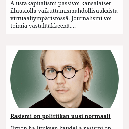
Alustakapitalismi passivoi kansalaiset
illuusiolla vaikuttamismahdollisuuksista
virtuaaliympäristössä. Journalismi voi
toimia vastalääkkeenä,…
Rasismi on politiikan uusi normaali
Orpon hallituksen kaudella rasismi on