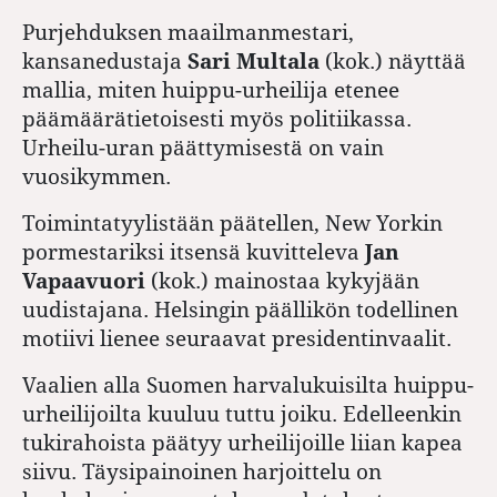
Purjehduksen maailmanmestari,
kansanedustaja
Sari Multala
(kok.) näyttää
mallia, miten huippu-urheilija etenee
päämäärätietoisesti myös politiikassa.
Urheilu-uran päättymisestä on vain
vuosikymmen.
Toimintatyylistään päätellen, New Yorkin
pormestariksi itsensä kuvitteleva
Jan
Vapaavuori
(kok.) mainostaa kykyjään
uudistajana. Helsingin päällikön todellinen
motiivi lienee seuraavat presidentinvaalit.
Vaalien alla Suomen harvalukuisilta huippu-
urheilijoilta kuuluu tuttu joiku. Edelleenkin
tukirahoista päätyy urheilijoille liian kapea
siivu. Täysipainoinen harjoittelu on