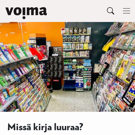
Päävalikko
Siirry sisältöön
Missä kirja luuraa?