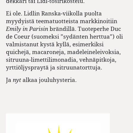
dekkari tai Lidl-tosirikostelu.
Ei ole. Lidlin Ranska-viikolla puolta
myydyistä teematuotteista markkinoitiin
Emily in Parisin
brändillä. Tuoteperhe Duc
de Coeur (suomeksi ”sydänten herttua”) oli
valmistanut kystä kyllä, esimerkiksi
quichejä, macaroneja, madeleineleivoksia,
sitruuna-limettilimonadia, vehnäpitkoja,
yrttiöljyspraytä ja sitruunatorttuja.
Ja
nyt
alkaa jouluhysteria.