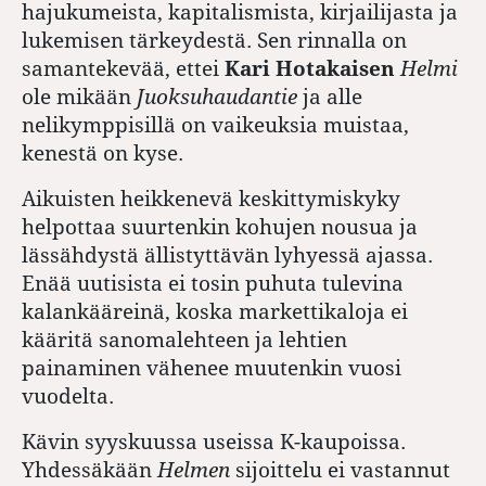
hajukumeista, kapitalismista, kirjailijasta ja
lukemisen tärkeydestä. Sen rinnalla on
samantekevää, ettei
Kari Hotakaisen
Helmi
ole mikään
Juoksuhaudantie
ja alle
nelikymppisillä on vaikeuksia muistaa,
kenestä on kyse.
Aikuisten heikkenevä keskittymiskyky
helpottaa suurtenkin kohujen nousua ja
lässähdystä ällistyttävän lyhyessä ajassa.
Enää uutisista ei tosin puhuta tulevina
kalankääreinä, koska markettikaloja ei
kääritä sanomalehteen ja lehtien
painaminen vähenee muutenkin vuosi
vuodelta.
Kävin syyskuussa useissa K-kaupoissa.
Yhdessäkään
Helmen
sijoittelu ei vastannut