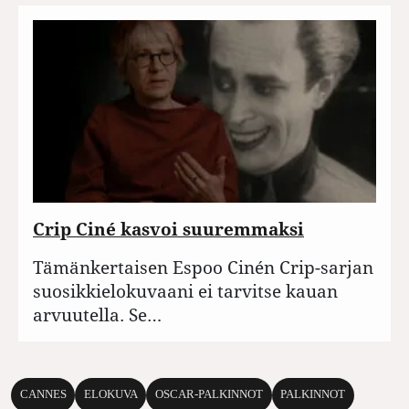
Crip Ciné kasvoi suuremmaksi
Tämänkertaisen Espoo Cinén Crip-sarjan
suosikkielokuvaani ei tarvitse kauan
arvuutella. Se…
CANNES
ELOKUVA
OSCAR-PALKINNOT
PALKINNOT