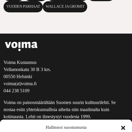
VUODEN PARHAAT
WALLACE JA GROMIT
Voima Kustannus
Vellamonkatu 30 B 3 krs.
00550 Helsinki
voima(at)voima.fi
044 238 5109
Voima on painosmäärältään Suomen suurin kulttuurilehti. Se
nostaa esiin yhteiskunnallisia aiheita niin maailmalta kuin
kotimaasta. Lehti on ilmestynyt vuodesta 1999.
Hallinnoi suostumusta
TOIMITUS