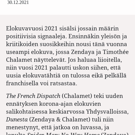
30.12.2021
Elokuvavuosi 2021 sisälsi jossain määrin
positiivisia signaaleja. Ensinnäkin yleisön ja
kriitikoiden suosikkeihin nousi tänä vuonna
useampi elokuva, jossa Zendaya ja Timothée
Chalamet näyttelevät. Jos haluaa liioitella,
niin vuosi 2021 palautti uskon siihen, että
uusia elokuvatähtiä on tulossa eikä pelkällä
franchisella voi ratsastaa.
The French Dispatch
(Chalamet) teki uuden
ennätyksen korona-ajan elokuvien
salikohtaisessa keskiarvossa Yhdysvalloissa,
Dunesta
(Zendaya & Chalamet) tuli niin
menestynyt, että jatkoa on luvassa, ja
lopulta
Spider-Man: No Way Home
(Zendaya)