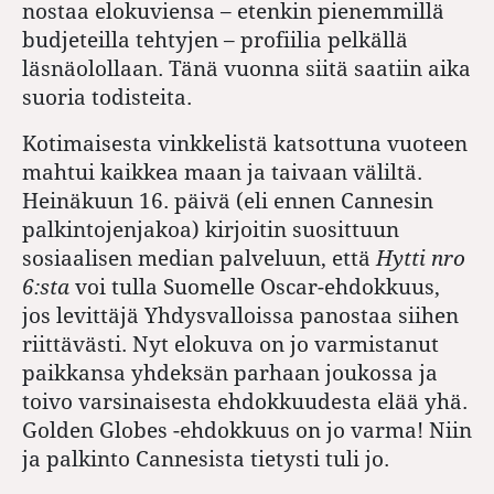
nostaa elokuviensa – etenkin pienemmillä
budjeteilla tehtyjen – profiilia pelkällä
läsnäolollaan. Tänä vuonna siitä saatiin aika
suoria todisteita.
Kotimaisesta vinkkelistä katsottuna vuoteen
mahtui kaikkea maan ja taivaan väliltä.
Heinäkuun 16. päivä (eli ennen Cannesin
palkintojenjakoa) kirjoitin suosittuun
sosiaalisen median palveluun, että
Hytti nro
6:sta
voi tulla Suomelle Oscar-ehdokkuus,
jos levittäjä Yhdysvalloissa panostaa siihen
riittävästi. Nyt elokuva on jo varmistanut
paikkansa yhdeksän parhaan joukossa ja
toivo varsinaisesta ehdokkuudesta elää yhä.
Golden Globes -ehdokkuus on jo varma! Niin
ja palkinto Cannesista tietysti tuli jo.