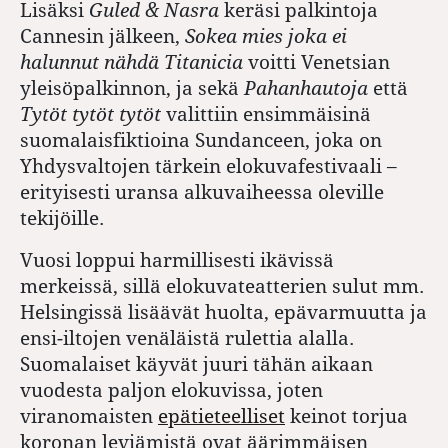
Lisäksi
Guled & Nasra
keräsi palkintoja
Cannesin jälkeen,
Sokea mies joka ei
halunnut nähdä Titanicia
voitti Venetsian
yleisöpalkinnon, ja sekä
Pahanhautoja
että
Tytöt tytöt tytöt
valittiin ensimmäisinä
suomalaisfiktioina Sundanceen, joka on
Yhdysvaltojen tärkein elokuvafestivaali –
erityisesti uransa alkuvaiheessa oleville
tekijöille.
Vuosi loppui harmillisesti ikävissä
merkeissä, sillä elokuvateatterien sulut mm.
Helsingissä lisäävät huolta, epävarmuutta ja
ensi-iltojen venäläistä rulettia alalla.
Suomalaiset käyvät juuri tähän aikaan
vuodesta paljon elokuvissa, joten
viranomaisten
epätieteelliset
keinot torjua
koronan leviämistä ovat äärimmäisen