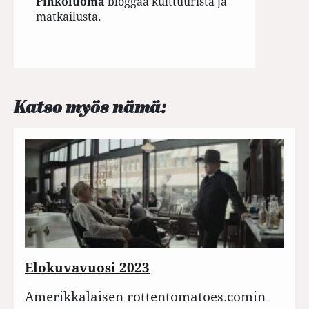
Pihkoluoma
bloggaa kulttuurista ja
matkailusta.
Katso myös nämä:
Elokuvavuosi 2023
Amerikkalaisen rottentomatoes.comin