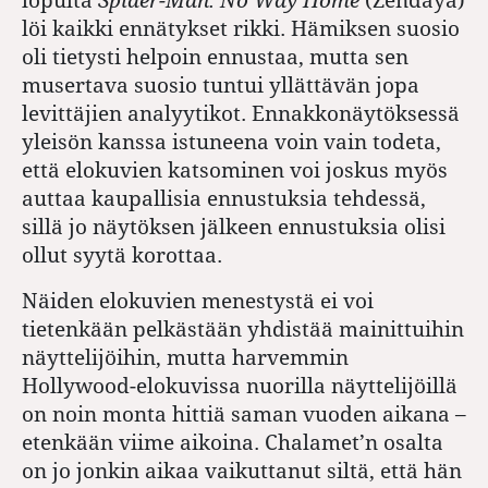
löi kaikki ennätykset rikki. Hämiksen suosio
oli tietysti helpoin ennustaa, mutta sen
musertava suosio tuntui yllättävän jopa
levittäjien analyytikot. Ennakkonäytöksessä
yleisön kanssa istuneena voin vain todeta,
että elokuvien katsominen voi joskus myös
auttaa kaupallisia ennustuksia tehdessä,
sillä jo näytöksen jälkeen ennustuksia olisi
ollut syytä korottaa.
Näiden elokuvien menestystä ei voi
tietenkään pelkästään yhdistää mainittuihin
näyttelijöihin, mutta harvemmin
Hollywood-elokuvissa nuorilla näyttelijöillä
on noin monta hittiä saman vuoden aikana –
etenkään viime aikoina. Chalamet’n osalta
on jo jonkin aikaa vaikuttanut siltä, että hän