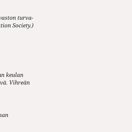
vaston turva-
ion Society.)
un keulan
ävä. Vihreän
man