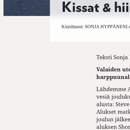
Kissat & hii
Kirjoittanut:
SONJA HYPPÄNEN
Lu
Teksti
Sonja
Valaiden ut
harppuunala
Lähdemme Aus
vesiä jouluk
alusta: Steve
Alukset matk
joulun jälk
aluksen Sho