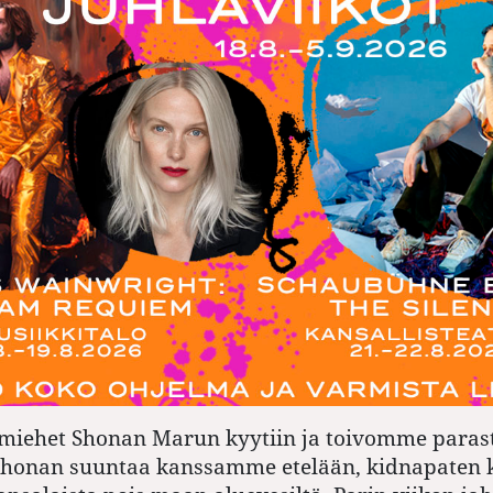
iehet Shonan Marun kyytiin ja toivomme parast
Shonan suuntaa kanssamme etelään, kidnapaten 