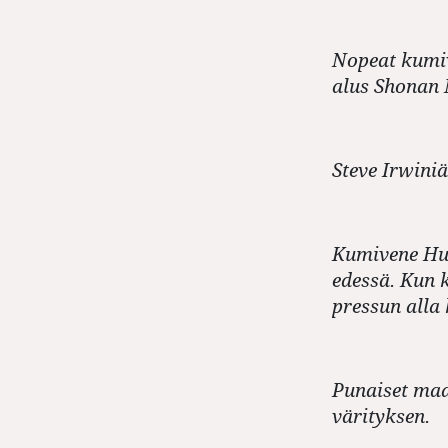
Nopeat kumiv
alus Shonan M
Steve Irwini
Kumivene Hu
edessä. Kun 
pressun alla
Punaiset maa
värityksen.