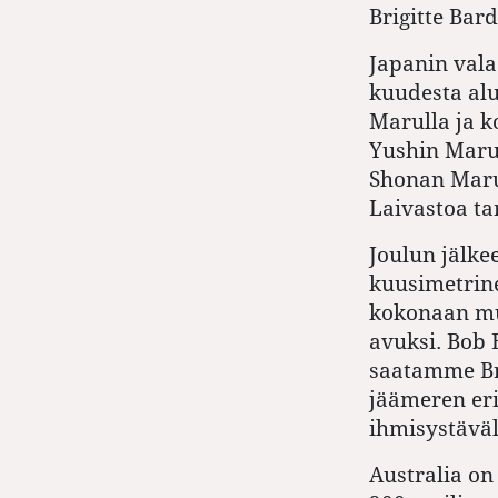
Brigitte Bard
Japanin val
kuudesta alu
Marulla ja k
Yushin Maru
Shonan Maru,
Laivastoa ta
Joulun jälke
kuusimetrine
kokonaan muu
avuksi. Bob 
saatamme Bri
jäämeren eri
ihmisystäväl
Australia on