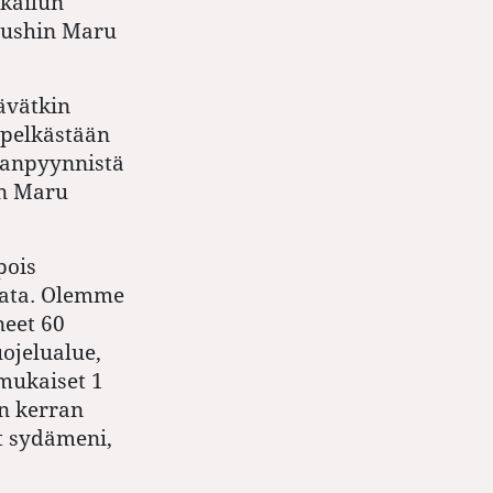
hkailun
 Yushin Maru
ävätkin
 pelkästään
aanpyynnistä
in Maru
pois
maata. Olemme
neet 60
uojelualue,
mukaiset 1
en kerran
t sydämeni,