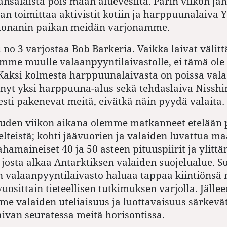
ansalaista pois maan aluevesiltä. Parin viikon ja
an toimittaa aktivistit kotiin ja harppuunalaiva
Shonanin paikan meidän varjonamme.
no 3 varjostaa Bob Barkeria. Vaikka laivat välitt
mme muulle valaanpyyntilaivastolle, ei tämä ole
 Kaksi kolmesta harppuunalaivasta on poissa val
jäänyt yksi harppuuna-alus sekä tehdaslaiva Nissh
sti pakenevat meitä, eivätkä näin pyydä valaita.
uden viikon aikana olemme matkanneet etelään 
elteistä; kohti jäävuorien ja valaiden luvattua 
hamaineiset 40 ja 50 asteen pituuspiirit ja ylittä
, josta alkaa Antarktiksen valaiden suojelualue. S
n valaanpyyntilaivasto haluaa tappaa kiintiönsä 
uosittain tieteellisen tutkimuksen varjolla. Jälle
 valaiden uteliaisuus ja luottavaisuus särkevä
van seuratessa meitä horisontissa.