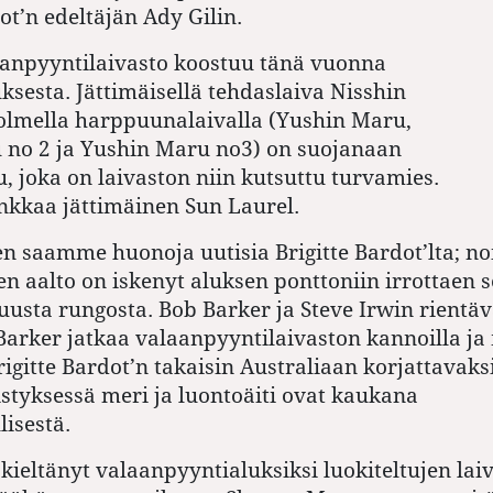
ot’n edeltäjän Ady Gilin.
aanpyyntilaivasto koostuu tänä vuonna
ksesta. Jättimäisellä tehdaslaiva Nisshin
olmella harppuunalaivalla (Yushin Maru,
 no 2 ja Yushin Maru no3) on suojanaan
 joka on laivaston niin kutsuttu turvamies.
nkkaa jättimäinen Sun Laurel.
en saamme huonoja uutisia Brigitte Bardot’lta; no
n aalto on iskenyt aluksen ponttoniin irrottaen s
sta rungosta. Bob Barker ja Steve Irwin rientäv
Barker jatkaa valaanpyyntilaivaston kannoilla ja
gitte Bardot’n takaisin Australiaan korjattavaksi
styksessä meri ja luontoäiti ovat kaukana
lisestä.
 kieltänyt valaanpyyntialuksiksi luokiteltujen lai