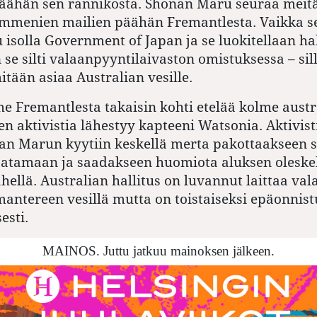
päähän sen rannikosta. Shonan Maru seuraa meit
ymmenien mailien päähän Fremantlesta. Vaikka s
u isolla Government of Japan ja se luokitellaan ha
 se silti valaanpyyntilaivaston omistuksessa – sillä
mitään asiaa Australian vesille.
 Fremantlesta takaisin kohti etelää kolme austra
en aktivistia lähestyy kapteeni Watsonia. Aktivist
an Marun kyytiin keskellä merta pakottaakseen s
atamaan ja saadakseen huomiota aluksen oleske
ähellä. Australian hallitus on luvannut laittaa va
mantereen vesillä mutta on toistaiseksi epäonnist
esti.
MAINOS. Juttu jatkuu mainoksen jälkeen.