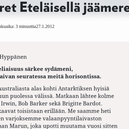
ret Eteläisellä jäämere
kuaika: 3 minuuttia
27.1.2012
 Hyppänen
eliaisuus särkee sydämeni,
ivan seuratessa meitä horisontissa.
traliasta alas kohti Antarktiksen hyisiä
uun puolessa välissä. Matkaan lähtee kolme
 Irwin, Bob Barker sekä Brigitte Bardot.
aavat toisistaan erillään. Me saamme heti
een varjoksemme valaanpyyntilaivaston
nan Marun, joka upotti muutama vuosi sitten