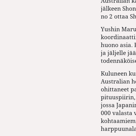
Australian k
jälkeen Shon
no 2 ottaa 
Yushin Maru 
koordinaatti
huono asia.
ja jäljelle 
todennäköise
Kuluneen ku
Australian h
ohittaneet pa
pituuspiirin
jossa Japani
000 valasta v
kohtaamiemme
harppuunalai