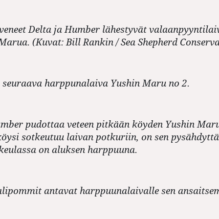
eneet Delta ja Humber lähestyvät valaanpyyntilai
arua. (Kuvat: Bill Rankin / Sea Shepherd Conservat
ä seuraava harppunalaiva Yushin Maru no 2.
mber pudottaa veteen pitkään köyden Yushin Mar
köysi sotkeutuu laivan potkuriin, on sen pysähdytt
 keulassa on aluksen harppuuna.
lipommit antavat harppuunalaivalle sen ansaitse