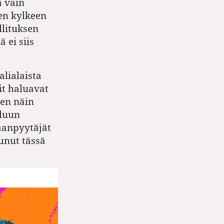
ä vain
en kylkeen
llituksen
 ei siis
lialaista
it haluavat
en näin
luun
laanpyytäjät
unut tässä