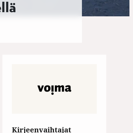
llä
Kirjeenvaihtajat