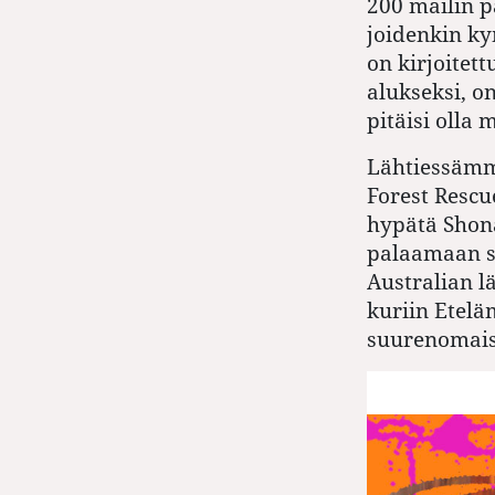
200 mailin 
joidenkin k
on kirjoitett
alukseksi, on
pitäisi olla 
Lähtiessämme
Forest Rescu
hypätä Shon
palaamaan s
Australian l
kuriin Etelä
suurenomais