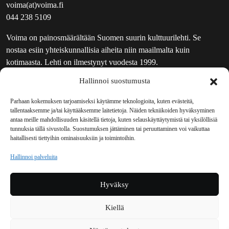
voima(at)voima.fi
044 238 5109
Voima on painosmäärältään Suomen suurin kulttuurilehti. Se
nostaa esiin yhteiskunnallisia aiheita niin maailmalta kuin
kotimaasta. Lehti on ilmestynyt vuodesta 1999.
Hallinnoi suostumusta
TOIMITUS
UUTISKIRJE
Parhaan kokemuksen tarjoamiseksi käytämme teknologioita, kuten evästeitä,
tallentaaksemme ja/tai käyttääksemme laitetietoja. Näiden tekniikoiden hyväksyminen
MAINOSTAJILLE
antaa meille mahdollisuuden käsitellä tietoja, kuten selauskäyttäytymistä tai yksilöllisiä
VASTAMAINOKSET
tunnuksia tällä sivustolla. Suostumuksen jättäminen tai peruuttaminen voi vaikuttaa
haitallisesti tiettyihin ominaisuuksiin ja toimintoihin.
JAKELUPAIKAT
REKISTERISELOSTE
Hallinnoi palveluita
EVÄSTEKÄYTÄNTÖ (EU)
TILAUKSEN PERUUTUSPYYNTÖ
Hyväksy
TILAUSOHJEET JA -EHDOT
Kiellä
Voima sosiaalisessa mediassa