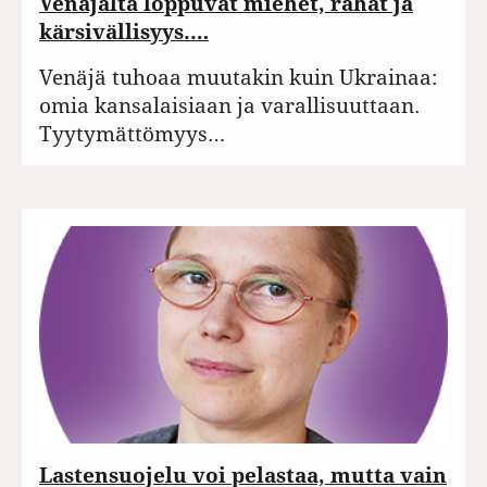
Venäjältä loppuvat miehet, rahat ja
kärsivällisyys.…
Venäjä tuhoaa muutakin kuin Ukrainaa:
omia kansalaisiaan ja varallisuuttaan.
Tyytymättömyys…
Lastensuojelu voi pelastaa, mutta vain