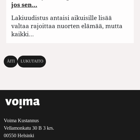
jos sen…
Lakiuudistus antaisi aikuisille lisää
valtaa rajoittaa nuorten elämää, mutta
kaikki…
ÄITI
LUKUTAITO
Voima Kustannus
Vellamonkatu 30 B 3 krs.
00550 Helsinki