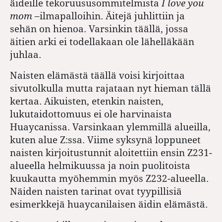
äideille tekoruususommitelmista
I love you
mom
–ilmapalloihin. Äitejä juhlittiin ja
sehän on hienoa. Varsinkin täällä, jossa
äitien arki ei todellakaan ole lähelläkään
juhlaa.
Naisten elämästä täällä voisi kirjoittaa
sivutolkulla mutta rajataan nyt hieman tällä
kertaa. Aikuisten, etenkin naisten,
lukutaidottomuus ei ole harvinaista
Huaycanissa. Varsinkaan ylemmillä alueilla,
kuten alue Z:ssa. Viime syksynä loppuneet
naisten kirjoitustunnit aloitettiin ensin Z231-
alueella helmikuussa ja noin puolitoista
kuukautta myöhemmin myös Z232-alueella.
Näiden naisten tarinat ovat tyypillisiä
esimerkkejä huaycanilaisen äidin elämästä.