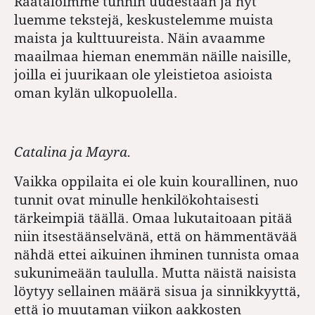
Räätälöimme tunnin uudestaan ja nyt
luemme tekstejä, keskustelemme muista
maista ja kulttuureista. Näin avaamme
maailmaa hieman enemmän näille naisille,
joilla ei juurikaan ole yleistietoa asioista
oman kylän ulkopuolella.
Catalina ja Mayra.
Vaikka oppilaita ei ole kuin kourallinen, nuo
tunnit ovat minulle henkilökohtaisesti
tärkeimpiä täällä. Omaa lukutaitoaan pitää
niin itsestäänselvänä, että on hämmentävää
nähdä ettei aikuinen ihminen tunnista omaa
sukunimeään taululla. Mutta näistä naisista
löytyy sellainen määrä sisua ja sinnikkyyttä,
että jo muutaman viikon aakkosten