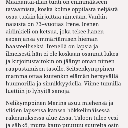
Maanantai-illan tunti on enimmäkseen
tavaamista, koska kolme oppilasta neljästä
osaa tuskin kirjoittaa nimeään. Vanhin
naisista on 73–vuotias Irene. Irenen
äidinkieli on ketsua, joka tekee hänen
espanjansa ymmärtämisen hieman
haasteelliseksi. Irenellä on lapsia ja
ilmeisesti hän ei ole koskaan osannut lukea
ja kirjoitustaitokin on jäänyt oman nimen
raapustamisen tasolle. Seitsenkymppinen
mamma ottaa kuitenkin elämän hersyvällä
huumorilla ja sinnikkyydellä. Viime tunnilla
luettiin jo lyhyitä sanoja.
Nelikymppinen Marina asuu miehensä ja
viiden lapsensa kanssa hökkelimäisessä
rakennuksessa alue Z:ssa. Taloon tulee vesi
ja sähkö, mutta katto puuttuu suurelta osin