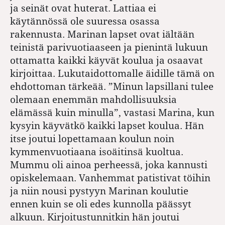
ja seinät ovat huterat. Lattiaa ei
käytännössä ole suuressa osassa
rakennusta. Marinan lapset ovat iältään
teinistä parivuotiaaseen ja pienintä lukuun
ottamatta kaikki käyvät koulua ja osaavat
kirjoittaa. Lukutaidottomalle äidille tämä on
ehdottoman tärkeää. ”Minun lapsillani tulee
olemaan enemmän mahdollisuuksia
elämässä kuin minulla”, vastasi Marina, kun
kysyin käyvätkö kaikki lapset koulua. Hän
itse joutui lopettamaan koulun noin
kymmenvuotiaana isoäitinsä kuoltua.
Mummu oli ainoa perheessä, joka kannusti
opiskelemaan. Vanhemmat patistivat töihin
ja niin nousi pystyyn Marinan koulutie
ennen kuin se oli edes kunnolla päässyt
alkuun. Kirjoitustunnitkin hän joutui