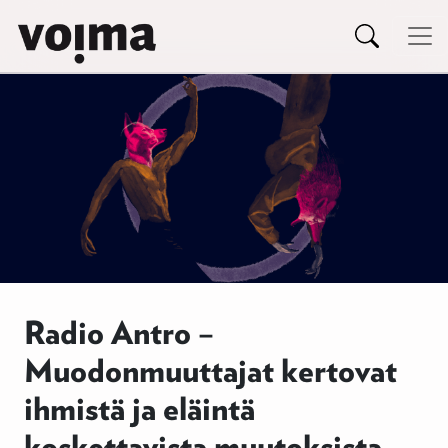
Päävalikko
Siirry sisältöön
Radio Antro –
Muodonmuuttajat kertovat
ihmistä ja eläintä
koskettavista muutoksista