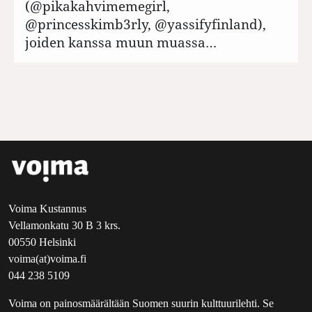
(@pikakahvimemegirl,
@princesskimb3rly, @yassifyfinland),
joiden kanssa muun muassa…
Voima Kustannus
Vellamonkatu 30 B 3 krs.
00550 Helsinki
voima(at)voima.fi
044 238 5109
Voima on painosmäärältään Suomen suurin kulttuurilehti. Se