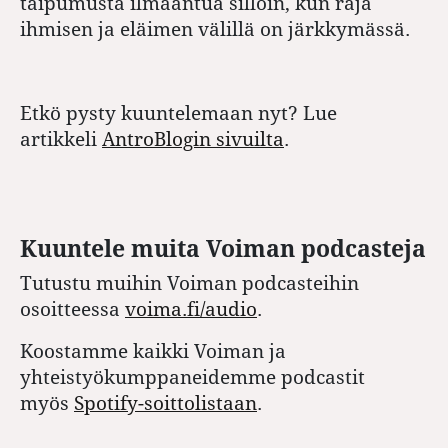
taipumusta ilmaantua silloin, kun raja
ihmisen ja eläimen välillä on järkkymässä.
Etkö pysty kuuntelemaan nyt? Lue
artikkeli
AntroBlogin sivuilta
.
Kuuntele muita Voiman podcasteja
Tutustu muihin Voiman podcasteihin
osoitteessa
voima.fi/audio
.
Koostamme kaikki Voiman ja
yhteistyökumppaneidemme podcastit
myös
Spotify-soittolistaan
.