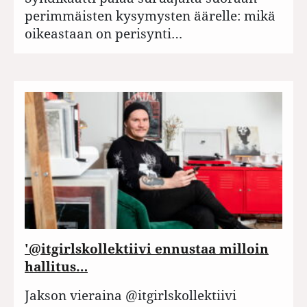
perimmäisten kysymysten äärelle: mikä
oikeastaan on perisynti…
'@itgirlskollektiivi ennustaa milloin
hallitus…
Jakson vieraina @itgirlskollektiivi