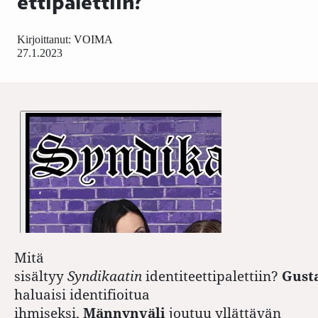
ettipalettiin?
Kirjoittanut:
VOIMA
27.1.2023
Mitä
sisältyy
Syndikaatin
identiteettipalettiin?
Gust
haluaisi identifioitua
ihmiseksi,
Männynväli
joutuu yllättävän