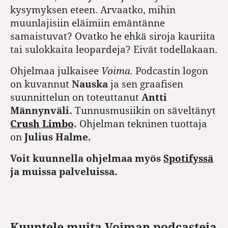
kysymyksen eteen. Arvaatko, mihin
muunlajisiin eläimiin emäntänne
samaistuvat? Ovatko he ehkä siroja kauriita
tai sulokkaita leopardeja? Eivät todellakaan.
Ohjelmaa julkaisee
Voima.
Podcastin logon
on kuvannut
Nauska
ja sen graafisen
suunnittelun on toteuttanut
Antti
Männynväli.
Tunnusmusiikin on säveltänyt
Crush Limbo
.
Ohjelman tekninen tuottaja
on
Julius Halme.
Voit kuunnella ohjelmaa myös
Spotifyssä
ja muissa palveluissa.
Kuuntele muita Voiman podcasteja