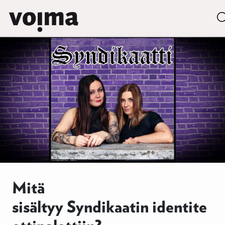
Päävalikko
Siirry sisältöön
Mitä
sisältyy Syndikaatin identite