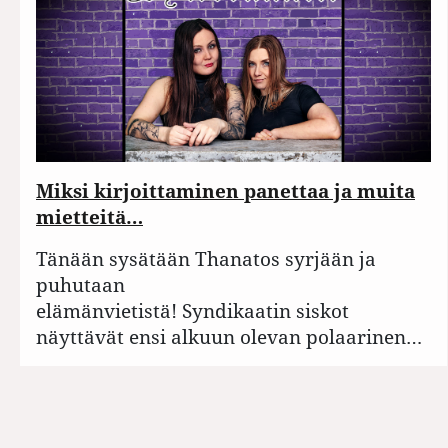
Miksi kirjoittaminen panettaa ja muita
mietteitä…
Tänään sysätään Thanatos syrjään ja
puhutaan
elämänvietistä! Syndikaatin siskot
näyttävät ensi alkuun olevan polaarinen…