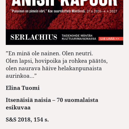
”En minä ole nainen. Olen neutri.
Olen lapsi, hovipoika ja rohkea päätös,
olen naurava häive helakanpunaista
aurinkoa…”
Elina Tuomi
Itsenäisiä naisia – 70 suomalaista
esikuvaa
S&S 2018, 154 s.