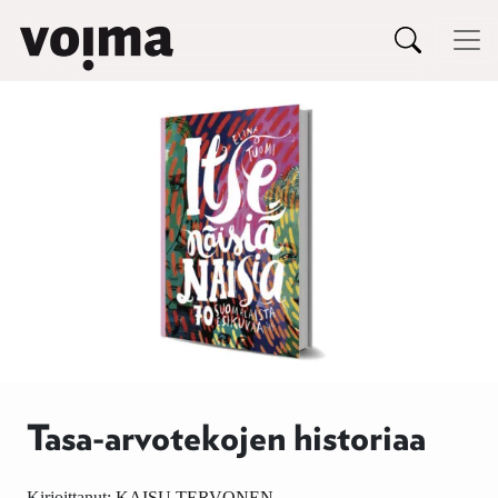
Päävalikko
Siirry sisältöön
Tasa-arvotekojen historiaa
Kirjoittanut:
KAISU TERVONEN