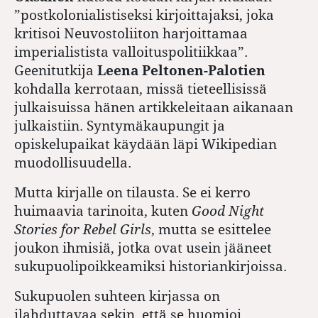
”postkolonialistiseksi kirjoittajaksi, joka
kritisoi Neuvostoliiton harjoittamaa
imperialistista valloituspolitiikkaa”.
Geenitutkija
Leena Peltonen-Palotien
kohdalla kerrotaan, missä tieteellisissä
julkaisuissa hänen artikkeleitaan aikanaan
julkaistiin. Syntymäkaupungit ja
opiskelupaikat käydään läpi Wikipedian
muodollisuudella.
Mutta kirjalle on tilausta. Se ei kerro
huimaavia tarinoita, kuten
Good Night
Stories for Rebel Girls
, mutta se esittelee
joukon ihmisiä, jotka ovat usein jääneet
sukupuolipoikkeamiksi historiankirjoissa.
Sukupuolen suhteen kirjassa on
ilahduttavaa sekin, että se huomioi