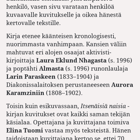
henkilö, vasen sivu varataan henkilöä
kuvaavalle kuvitukselle ja oikea hänestä
kertovalle tekstille.
Kirja etenee käänteisen kronologisesti,
nuorimmasta vanhimpaan. Kansien väliin
mahtuvat eri alojen osaajat aktivisti-
kirjoittaja
Laura ­Eklund ­Nhagasta
(s. 1996)
ja poptähti ­
Almasta
(s. 1996) runonlaulaja ­
Larin ­Paraskeen
(1833–1904) ja
Diakonissalaitoksen perustaneeseen ­
Aurora
­Karamziniin
(1808–1902).
Toisin kuin esikuvassaan,
Itsenäisiä naisia
-
kirjan kuvitukset ovat kaikki saman tekijän
käsialaa. Opettajana ja kuvittajana toimiva
Elina Tuomi
vastaa myös teksteistä. Hänen
taidoistaan kuvittajana kertoo se, ettei 70