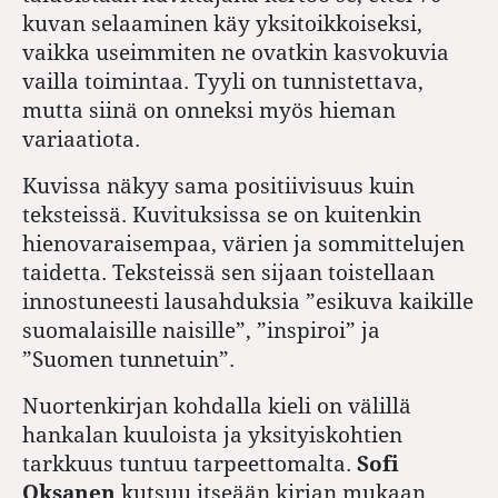
kuvan selaaminen käy yksitoikkoiseksi,
vaikka useimmiten ne ovatkin kasvokuvia
vailla toimintaa. Tyyli on tunnistettava,
mutta siinä on onneksi myös hieman
variaatiota.
Kuvissa näkyy sama positiivisuus kuin
teksteissä. Kuvituksissa se on kuitenkin
hienovaraisempaa, värien ja sommittelujen
taidetta. Teksteissä sen sijaan toistellaan
innostuneesti lausahduksia ”esikuva kaikille
suomalaisille naisille”, ”inspiroi” ja
”Suomen tunnetuin”.
Nuortenkirjan kohdalla kieli on välillä
hankalan kuuloista ja yksityiskohtien
tarkkuus tuntuu tarpeettomalta.
Sofi
Oksanen
kutsuu itseään kirjan mukaan