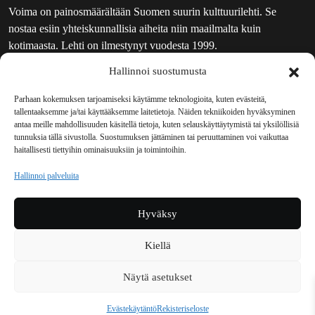
Voima on painosmäärältään Suomen suurin kulttuurilehti. Se
nostaa esiin yhteiskunnallisia aiheita niin maailmalta kuin
kotimaasta. Lehti on ilmestynyt vuodesta 1999.
Hallinnoi suostumusta
TOIMITUS
UUTISKIRJE
Parhaan kokemuksen tarjoamiseksi käytämme teknologioita, kuten evästeitä,
tallentaaksemme ja/tai käyttääksemme laitetietoja. Näiden tekniikoiden hyväksyminen
MAINOSTAJILLE
antaa meille mahdollisuuden käsitellä tietoja, kuten selauskäyttäytymistä tai yksilöllisiä
VASTAMAINOKSET
tunnuksia tällä sivustolla. Suostumuksen jättäminen tai peruuttaminen voi vaikuttaa
haitallisesti tiettyihin ominaisuuksiin ja toimintoihin.
JAKELUPAIKAT
REKISTERISELOSTE
Hallinnoi palveluita
EVÄSTEKÄYTÄNTÖ (EU)
TILAUKSEN PERUUTUSPYYNTÖ
Hyväksy
TILAUSOHJEET JA -EHDOT
Kiellä
Voima sosiaalisessa mediassa
Näytä asetukset
Facebook
Instagram
YouTube
Bluesky
Evästekäytäntö
Rekisteriseloste