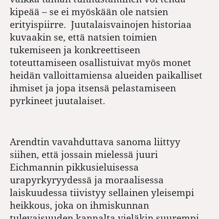
kipeää – se ei myöskään ole natsien
erityispiirre. Juutalaisvainojen historiaa
kuvaakin se, että natsien toimien
tukemiseen ja konkreettiseen
toteuttamiseen osallistuivat myös monet
heidän valloittamiensa alueiden paikalliset
ihmiset ja jopa itsensä pelastamiseen
pyrkineet juutalaiset.
Arendtin vavahduttava sanoma liittyy
siihen, että jossain mielessä juuri
Eichmannin pikkusieluisessa
urapyrkyryydessä ja moraalisessa
laiskuudessa tiivistyy sellainen yleisempi
heikkous, joka on ihmiskunnan
tulevaisuuden kannalta vieläkin suurempi