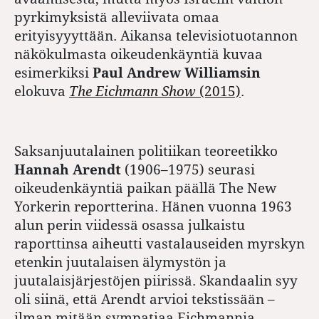
pyrkimyksistä alleviivata omaa
erityisyyyttään. Aikansa televisiotuotannon
näkökulmasta oikeudenkäyntiä kuvaa
esimerkiksi
Paul Andrew Williamsin
elokuva
The Eichmann Show
(2015)
.
Saksanjuutalainen politiikan teoreetikko
Hannah Arendt
(1906–1975) seurasi
oikeudenkäyntiä paikan päällä The New
Yorkerin reportterina. Hänen vuonna 1963
alun perin viidessä osassa julkaistu
raporttinsa aiheutti vastalauseiden myrskyn
etenkin juutalaisen älymystön ja
juutalaisjärjestöjen piirissä. Skandaalin syy
oli siinä, että Arendt arvioi tekstissään –
ilman mitään sympatiaa Eichmannia