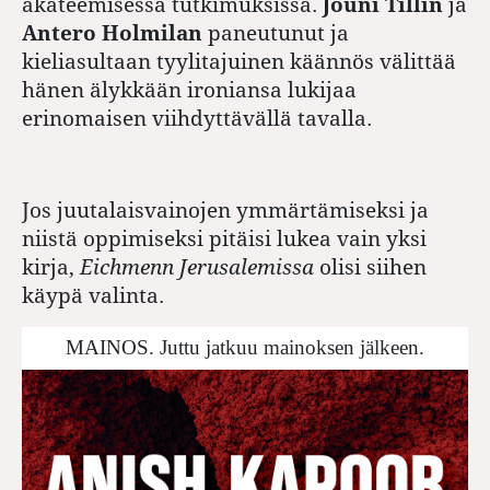
akateemisessa tutkimuksissa.
Jouni Tillin
ja
Antero Holmilan
paneutunut ja
kieliasultaan tyylitajuinen käännös välittää
hänen älykkään ironiansa lukijaa
erinomaisen viihdyttävällä tavalla.
Jos juutalaisvainojen ymmärtämiseksi ja
niistä oppimiseksi pitäisi lukea vain yksi
kirja,
Eichmenn Jerusalemissa
olisi siihen
käypä valinta.
MAINOS. Juttu jatkuu mainoksen jälkeen.