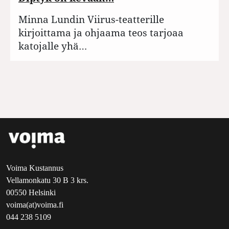
Minna Lundin Viirus-teatterille
kirjoittama ja ohjaama teos tarjoaa
katojalle yhä…
Voima Kustannus
Vellamonkatu 30 B 3 krs.
00550 Helsinki
voima(at)voima.fi
044 238 5109