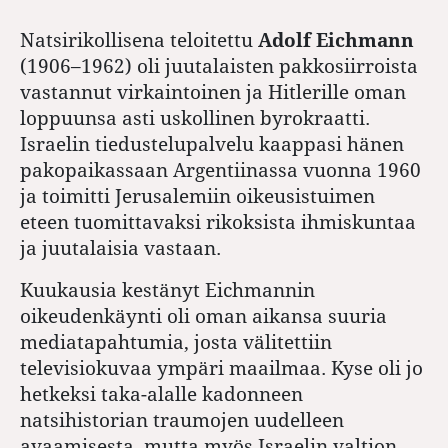
Natsirikollisena teloitettu
Adolf Eichmann
(1906–1962) oli juutalaisten pakkosiirroista
vastannut virkaintoinen ja Hitlerille oman
loppuunsa asti uskollinen byrokraatti.
Israelin tiedustelupalvelu kaappasi hänen
pakopaikassaan Argentiinassa vuonna 1960
ja toimitti Jerusalemiin oikeusistuimen
eteen tuomittavaksi rikoksista ihmiskuntaa
ja juutalaisia vastaan.
Kuukausia kestänyt Eichmannin
oikeudenkäynti oli oman aikansa suuria
mediatapahtumia, josta välitettiin
televisiokuvaa ympäri maailmaa. Kyse oli jo
hetkeksi taka-alalle kadonneen
natsihistorian traumojen uudelleen
avaamisesta, mutta myös Israelin valtion