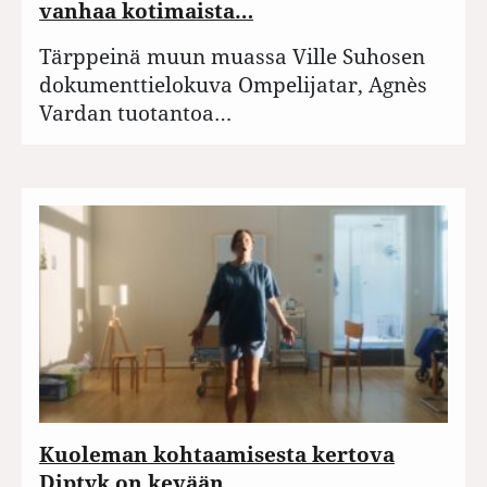
vanhaa kotimaista…
Tärppeinä muun muassa Ville Suhosen
dokumenttielokuva Ompelijatar, Agnès
Vardan tuotantoa…
Kuoleman kohtaamisesta kertova
Diptyk on kevään…