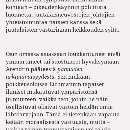
kohtaan – oikeudenkäynnin poliittista
luonnetta, juutalaisneuvostojen johtajien
yhteistoimintaa natsien kanssa sekä
juutalaisten vastarinnan heikkouden syitä.
Osin omassa asiassaan loukkantuneet eivät
ymmärtäneet tai suostuneet hyväksymään
Arendtin pääteesiä
pahuuden
arkipäiväisyydestä.
Sen mukaan
poikkeusoloissa Eichmannin tapaiset
ihmiset mukautuvat ympäristönsä
julmuuteen, vaikka teot, joihin he näin
osallistuvat olisivat vastoin heidän omia
lähtöarvojaan. Tämä ei tietenkään vapauta
ketään moraalisesta vastuusta, mutta –
vaikka tämän tunnustaminen voi tehdä