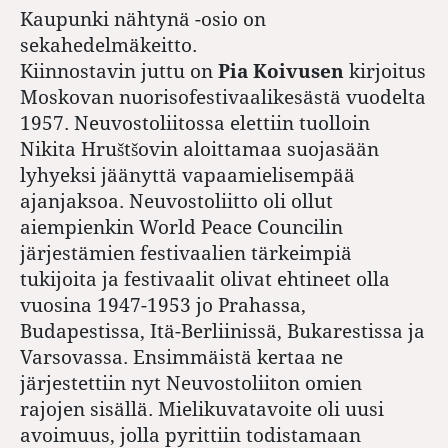
Kaupunki nähtynä -osio on
sekahedelmäkeitto.
Kiinnostavin juttu on
Pia Koivusen
kirjoitus
Moskovan nuorisofestivaalikesästä vuodelta
1957. Neuvostoliitossa elettiin tuolloin
Nikita Hruštšovin aloittamaa suojasään
lyhyeksi jäänyttä vapaamielisempää
ajanjaksoa. Neuvostoliitto oli ollut
aiempienkin World Peace Councilin
järjestämien festivaalien tärkeimpiä
tukijoita ja festivaalit olivat ehtineet olla
vuosina 1947-1953 jo Prahassa,
Budapestissa, Itä-Berliinissä, Bukarestissa ja
Varsovassa. Ensimmäistä kertaa ne
järjestettiin nyt Neuvostoliiton omien
rajojen sisällä. Mielikuvatavoite oli uusi
avoimuus, jolla pyrittiin todistamaan