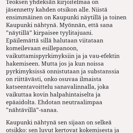
Teoksen yhdeksän kirjoitelmaa on
jäsennetty kahden otsikon alle. Niistä
ensimmäinen on Kaupunki näytillä ja toinen
Kaupunki nähtynä. Myönnän, että sana
”näytillä” kirpaisee tyylitajuani.
Epäilemättä sillä halutaan viitataan
komeilevaan esillepanoon,
vaikuttamispyrkimyksiin ja ja vau-efektin
hakemiseen. Mutta jos ja kun noissa
pyrkimyksissä onnistutaan ja substanssia
on riittävästi, onko osuvaa ilmaista
katseentavoittelu sanavalinnalla, joka
vaikuttaa kovin halpahintaiselta ja
epäaidolta. Ehdotan neutraalimpaa
”nähtävillä”-sanaa.
Kaupunki nähtynä sen sijaan on selkeä
otsikko: sen luvut kertovat kokemisesta ja