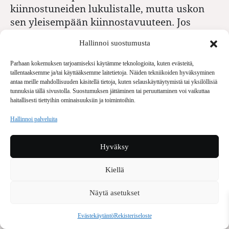
kiinnostuneiden lukulistalle, mutta uskon
sen yleisempään kiinnostavuuteen. Jos
Rooma kiehtoo, kannattaa lukea Litzenin
Hallinnoi suostumusta
teksti, jos Berliini, niin Hietalan on tehnyt
siitä tiiviin yleisesityksen.
Parhaan kokemuksen tarjoamiseksi käytämme teknologioita, kuten evästeitä,
Tekstien nimeäminen esseiksi on minulle
tallentaaksemme ja/tai käyttääksemme laitetietoja. Näiden tekniikoiden hyväksyminen
antaa meille mahdollisuuden käsitellä tietoja, kuten selauskäyttäytymistä tai yksilöllisiä
vaikeaa, mikä johtuu siitä, että ne ovat
tunnuksia tällä sivustolla. Suostumuksen jättäminen tai peruuttaminen voi vaikuttaa
kiinni yllätyksettömässä akateemisessa
haitallisesti tiettyihin ominaisuuksiin ja toimintoihin.
kaavassa, jossa aluksi kerrotaan mitä
Hallinnoi palveluita
aiotaan kertoa. Hyvä asiatyyli on kuitenkin
miellyttävää. Samoin, että jokainen luku on
Hyväksy
mitaltaan sellainen, että keskeytyksetön
lukukokemus on mahdollinen. Lukuisat
Kiellä
viitteet, lähteet ja kirjallisuus on merkitty
kuhunkin lukuun ihailtavan huolellisesti.
Näytä asetukset
Teoksen ulkoasu on tyylikäs ja kuvitus
Evästekäytäntö
Rekisteriseloste
harkittu. Ensimmäinen aukeama on kuin