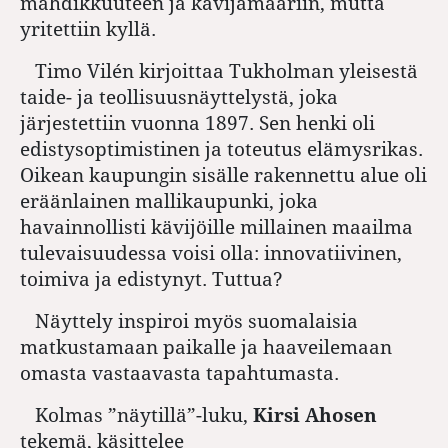
mahdikkuuteen ja kävijämääriin, mutta
yritettiin kyllä.
Timo Vilén kirjoittaa Tukholman yleisestä
taide- ja teollisuusnäyttelystä, joka
järjestettiin vuonna 1897. Sen henki oli
edistysoptimistinen ja toteutus elämysrikas.
Oikean kaupungin sisälle rakennettu alue oli
eräänlainen mallikaupunki, joka
havainnollisti kävijöille millainen maailma
tulevaisuudessa voisi olla: innovatiivinen,
toimiva ja edistynyt. Tuttua?
Näyttely inspiroi myös suomalaisia
matkustamaan paikalle ja haaveilemaan
omasta vastaavasta tapahtumasta.
Kolmas ”näytillä”-luku,
Kirsi Ahosen
tekemä, käsittelee