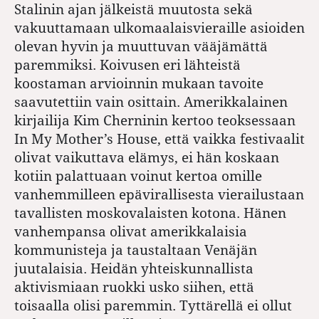
Stalinin ajan jälkeistä muutosta sekä
vakuuttamaan ulkomaalaisvieraille asioiden
olevan hyvin ja muuttuvan vääjämättä
paremmiksi. Koivusen eri lähteistä
koostaman arvioinnin mukaan tavoite
saavutettiin vain osittain. Amerikkalainen
kirjailija Kim Cherninin kertoo teoksessaan
In My Mother’s House, että vaikka festivaalit
olivat vaikuttava elämys, ei hän koskaan
kotiin palattuaan voinut kertoa omille
vanhemmilleen epävirallisesta vierailustaan
tavallisten moskovalaisten kotona. Hänen
vanhempansa olivat amerikkalaisia
kommunisteja ja taustaltaan Venäjän
juutalaisia. Heidän yhteiskunnallista
aktivismiaan ruokki usko siihen, että
toisaalla olisi paremmin. Tyttärellä ei ollut