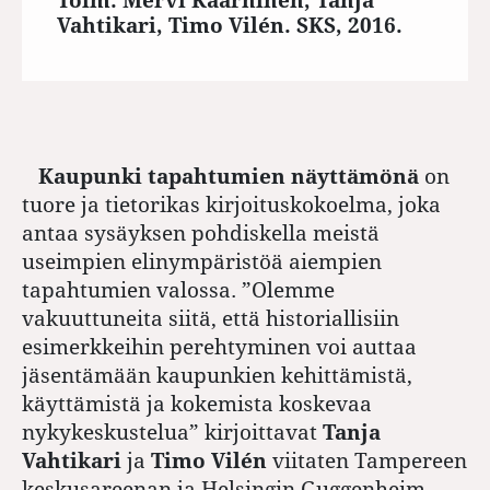
Vahtikari, Timo Vilén. SKS, 2016.
Kaupunki tapahtumien näyttämönä
on
tuore ja tietorikas kirjoituskokoelma, joka
antaa sysäyksen pohdiskella meistä
useimpien elinympäristöä aiempien
tapahtumien valossa. ”Olemme
vakuuttuneita siitä, että historiallisiin
esimerkkeihin perehtyminen voi auttaa
jäsentämään kaupunkien kehittämistä,
käyttämistä ja kokemista koskevaa
nykykeskustelua” kirjoittavat
Tanja
Vahtikari
ja
Timo Vilén
viitaten Tampereen
keskusareenan ja Helsingin Guggenheim-