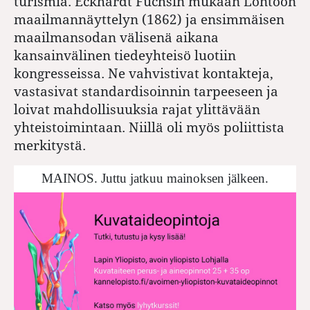
turismia. Eckhardt Fuchsin mukaan Lontoon
maailmannäyttelyn (1862) ja ensimmäisen
maailmansodan välisenä aikana
kansainvälinen tiedeyhteisö luotiin
kongresseissa. Ne vahvistivat kontakteja,
vastasivat standardisoinnin tarpeeseen ja
loivat mahdollisuuksia rajat ylittävään
yhteistoimintaan. Niillä oli myös poliittista
merkitystä.
MAINOS. Juttu jatkuu mainoksen jälkeen.