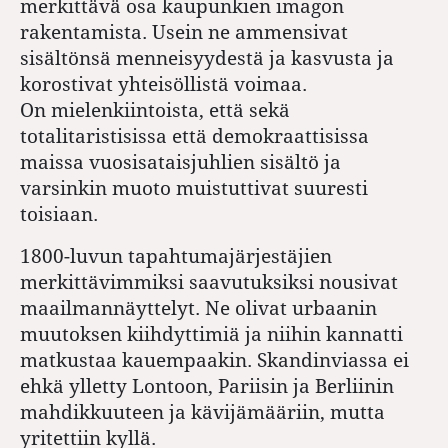
merkittävä osa kaupunkien imagon
rakentamista. Usein ne ammensivat
sisältönsä menneisyydestä ja kasvusta ja
korostivat yhteisöllistä voimaa.
On mielenkiintoista, että sekä
totalitaristisissa että demokraattisissa
maissa vuosisataisjuhlien sisältö ja
varsinkin muoto muistuttivat suuresti
toisiaan.
1800-luvun tapahtumajärjestäjien
merkittävimmiksi saavutuksiksi nousivat
maailmannäyttelyt. Ne olivat urbaanin
muutoksen kiihdyttimiä ja niihin kannatti
matkustaa kauempaakin. Skandinviassa ei
ehkä ylletty Lontoon, Pariisin ja Berliinin
mahdikkuuteen ja kävijämääriin, mutta
yritettiin kyllä.