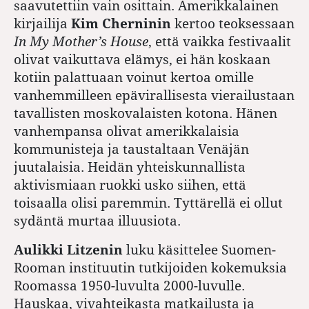
saavutettiin vain osittain. Amerikkalainen
kirjailija
Kim Cherninin
kertoo teoksessaan
In My Mother’s House
, että vaikka festivaalit
olivat vaikuttava elämys, ei hän koskaan
kotiin palattuaan voinut kertoa omille
vanhemmilleen epävirallisesta vierailustaan
tavallisten moskovalaisten kotona. Hänen
vanhempansa olivat amerikkalaisia
kommunisteja ja taustaltaan Venäjän
juutalaisia. Heidän yhteiskunnallista
aktivismiaan ruokki usko siihen, että
toisaalla olisi paremmin. Tyttärellä ei ollut
sydäntä murtaa illuusiota.
Aulikki Litzenin
luku käsittelee Suomen-
Rooman instituutin tutkijoiden kokemuksia
Roomassa 1950-luvulta 2000-luvulle.
Hauskaa, vivahteikasta matkailusta ja