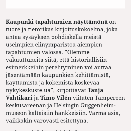
Kaupunki tapahtumien näyttämönä
on
tuore ja tietorikas kirjoituskokoelma, joka
antaa sysäyksen pohdiskella meistä
useimpien elinympäristöä aiempien
tapahtumien valossa. ”Olemme
vakuuttuneita siitä, että historiallisiin
esimerkkeihin perehtyminen voi auttaa
jäsentämään kaupunkien kehittämistä,
käyttämistä ja kokemista koskevaa
nykykeskustelua”, kirjoittavat
Tanja
Vahtikari
ja
Timo Vilén
viitaten Tampereen
keskusareenan ja Helsingin Guggenheim-
museon kaltaisiin hankkeisiin. Varma asia,
vaikkakin varovasti esitettynä.