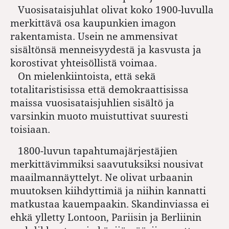
Vuosisataisjuhlat olivat koko 1900-luvulla
merkittävä osa kaupunkien imagon
rakentamista. Usein ne ammensivat
sisältönsä menneisyydestä ja kasvusta ja
korostivat yhteisöllistä voimaa.
On mielenkiintoista, että sekä
totalitaristisissa että demokraattisissa
maissa vuosisataisjuhlien sisältö ja
varsinkin muoto muistuttivat suuresti
toisiaan.
1800-luvun tapahtumajärjestäjien
merkittävimmiksi saavutuksiksi nousivat
maailmannäyttelyt. Ne olivat urbaanin
muutoksen kiihdyttimiä ja niihin kannatti
matkustaa kauempaakin. Skandinviassa ei
ehkä ylletty Lontoon, Pariisin ja Berliinin