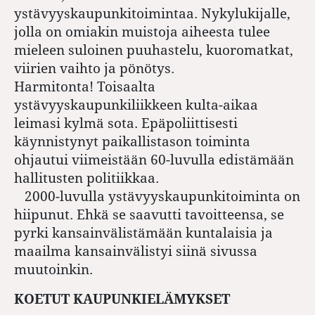
ystävyyskaupunkitoimintaa. Nykylukijalle,
jolla on omiakin muistoja aiheesta tulee
mieleen suloinen puuhastelu, kuoromatkat,
viirien vaihto ja pönötys.
Harmitonta! Toisaalta
ystävyyskaupunkiliikkeen kulta-aikaa
leimasi kylmä sota. Epäpoliittisesti
käynnistynyt paikallistason toiminta
ohjautui viimeistään 60-luvulla edistämään
hallitusten politiikkaa.
2000-luvulla ystävyyskaupunkitoiminta on
hiipunut. Ehkä se saavutti tavoitteensa, se
pyrki kansainvälistämään kuntalaisia ja
maailma kansainvälistyi siinä sivussa
muutoinkin.
KOETUT KAUPUNKIELÄMYKSET