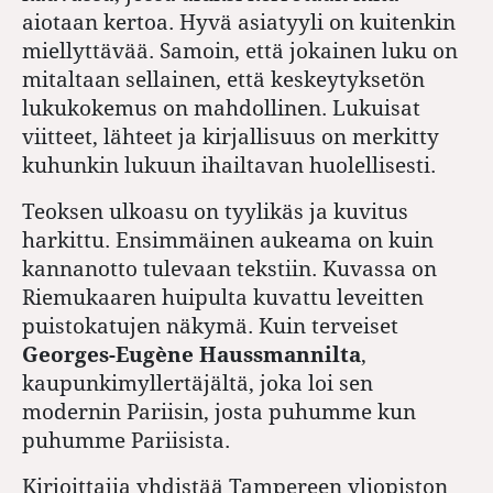
aiotaan kertoa. Hyvä asiatyyli on kuitenkin
miellyttävää. Samoin, että jokainen luku on
mitaltaan sellainen, että keskeytyksetön
lukukokemus on mahdollinen. Lukuisat
viitteet, lähteet ja kirjallisuus on merkitty
kuhunkin lukuun ihailtavan huolellisesti.
Teoksen ulkoasu on tyylikäs ja kuvitus
harkittu. Ensimmäinen aukeama on kuin
kannanotto tulevaan tekstiin. Kuvassa on
Riemukaaren huipulta kuvattu leveitten
puistokatujen näkymä. Kuin terveiset
Georges-Eugène Haussmannilta
,
kaupunkimyllertäjältä, joka loi sen
modernin Pariisin, josta puhumme kun
puhumme Pariisista.
Kirjoittajia yhdistää Tampereen yliopiston