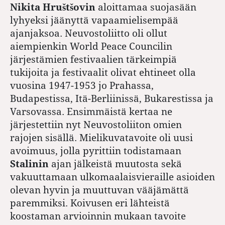
Nikita Hruštšovin
aloittamaa suojasään
lyhyeksi jäänyttä vapaamielisempää
ajanjaksoa. Neuvostoliitto oli ollut
aiempienkin World Peace Councilin
järjestämien festivaalien tärkeimpiä
tukijoita ja festivaalit olivat ehtineet olla
vuosina 1947-1953 jo Prahassa,
Budapestissa, Itä-Berliinissä, Bukarestissa ja
Varsovassa. Ensimmäistä kertaa ne
järjestettiin nyt Neuvostoliiton omien
rajojen sisällä. Mielikuvatavoite oli uusi
avoimuus, jolla pyrittiin todistamaan
Stalinin
ajan jälkeistä muutosta sekä
vakuuttamaan ulkomaalaisvieraille asioiden
olevan hyvin ja muuttuvan vääjämättä
paremmiksi. Koivusen eri lähteistä
koostaman arvioinnin mukaan tavoite