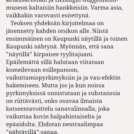
museon kaltaisiin hankkeisiin. Varma asia,
vaikkakin varovasti esitettynä.
Teoksen yhdeksän kirjoitelmaa on
jäsennetty kahden otsikon alle. Niistä
ensimmäinen on Kaupunki näytillä ja toinen
Kaupunki nähtynä. Myönnän, että sana
”näytillä” kirpaisee tyylitajuani.
Epäilemättä sillä halutaan viitataan
komeilevaan esillepanoon,
vaikuttamispyrkimyksiin ja ja vau-efektin
hakemiseen. Mutta jos ja kun noissa
pyrkimyksissä onnistutaan ja substanssia
on riittävästi, onko osuvaa ilmaista
katseentavoittelu sanavalinnalla, joka
vaikuttaa kovin halpahintaiselta ja
epäaidolta. Ehdotan neutraalimpaa
”nähtävillä”-sanaa.