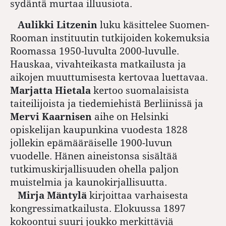
sydäntä murtaa illuusiota.
Aulikki Litzenin
luku käsittelee Suomen-
Rooman instituutin tutkijoiden kokemuksia
Roomassa 1950-luvulta 2000-luvulle.
Hauskaa, vivahteikasta matkailusta ja
aikojen muuttumisesta kertovaa luettavaa.
Marjatta Hietala
kertoo suomalaisista
taiteilijoista ja tiedemiehistä Berliinissä ja
Mervi Kaarnisen
aihe on Helsinki
opiskelijan kaupunkina vuodesta 1828
jollekin epämääräiselle 1900-luvun
vuodelle. Hänen aineistonsa sisältää
tutkimuskirjallisuuden ohella paljon
muistelmia ja kaunokirjallisuutta.
Mirja Mäntylä
kirjoittaa varhaisesta
kongressimatkailusta. Elokuussa 1897
kokoontui suuri joukko merkittäviä