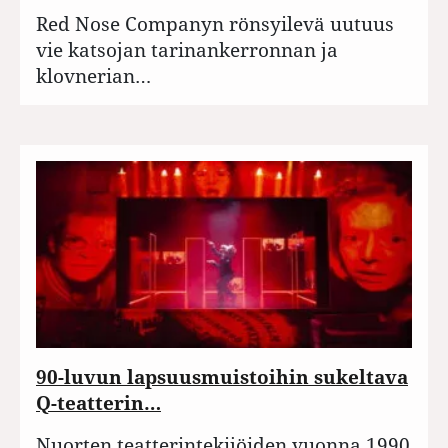
Red Nose Companyn rönsyilevä uutuus
vie katsojan tarinankerronnan ja
klovnerian…
90-luvun lapsuusmuistoihin sukeltava
Q-teatterin…
Nuorten teatterintekijöiden vuonna 1990