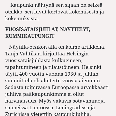
Kaupunki nähtynä sen sijaan on selkeä
otsikko: sen luvut kertovat kokemisesta ja
kokemuksista.
VUOSISATAISJUHLAT, NÄYTTELYT,
KUMMIKAUPUNGIT
Näytillä-otsikon alla on kolme artikkelia.
Tanja Vahtikari kirjoittaa Helsingin
vuosisataisjuhlasta kulkueineen,
tapahtumineen ja tilaustöineen. Helsinki
täytti 400 vuotta vuonna 1950 ja juhlan
suunnittelu oli aloitettu vuosia aiemmin.
Sodasta toipuvassa Euroopassa arvokkaasti
juhliva pääkaupunkimme ei ollut
harvinaisuus. Myös vakavia sotavammoja
saaneissa Lontoossa, Leningradissa ja
Zürichissä vietettiin kaupunkijuhlia.