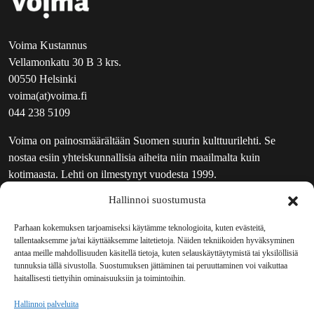
Voima Kustannus
Vellamonkatu 30 B 3 krs.
00550 Helsinki
voima(at)voima.fi
044 238 5109
Voima on painosmäärältään Suomen suurin kulttuurilehti. Se
nostaa esiin yhteiskunnallisia aiheita niin maailmalta kuin
kotimaasta. Lehti on ilmestynyt vuodesta 1999.
Hallinnoi suostumusta
TOIMITUS
UUTISKIRJE
Parhaan kokemuksen tarjoamiseksi käytämme teknologioita, kuten evästeitä,
tallentaaksemme ja/tai käyttääksemme laitetietoja. Näiden tekniikoiden hyväksyminen
MAINOSTAJILLE
antaa meille mahdollisuuden käsitellä tietoja, kuten selauskäyttäytymistä tai yksilöllisiä
VASTAMAINOKSET
tunnuksia tällä sivustolla. Suostumuksen jättäminen tai peruuttaminen voi vaikuttaa
haitallisesti tiettyihin ominaisuuksiin ja toimintoihin.
JAKELUPAIKAT
REKISTERISELOSTE
Hallinnoi palveluita