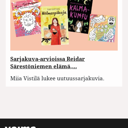
Sarjakuva-arvioissa Reidar
Särestöniemen elämä,…
Miia Vistilä lukee uutuussarjakuvia.