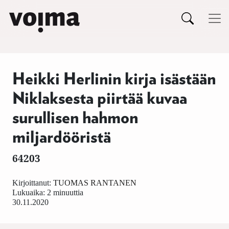
Päävalikko
Siirry sisältöön
Heikki Herlinin kirja isästään
Niklaksesta piirtää kuvaa
surullisen hahmon
miljardööristä
64203
Kirjoittanut:
TUOMAS RANTANEN
Lukuaika: 2 minuuttia
30.11.2020