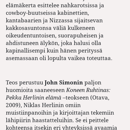
elämäkerta esittelee nahkarotsissa ja
cowboy-buutseissa kabinettien,
kantabaarien ja Nizzassa sijaitsevan
kakkosasuntonsa väliä kulkeneen
oikeudentuntoisen, suorapuheisen ja
ahdistuneen älykön, joka halusi olla
kapinallisempi kuin hänen perityssä
asemassaan oli lopulta vaikea toteuttaa.
Teos perustuu
John Simonin
paljon
huomioita saaneeseen
Koneen Ruhtinas:
Pekka Herlinin elämä
–teokseen (Otava,
2009), Niklas Herlinin omiin
muistiinpanoihin ja kirjoittajan tekemiin
lähipiirin haastatteluihin. Se ei peittele
kohteensa itsekin eri yhteyksissä avaamia