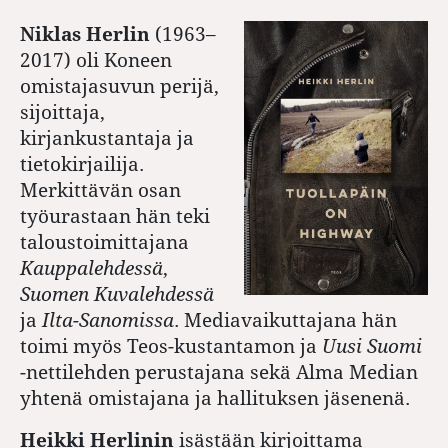
Niklas Herlin
(1963–
2017) oli Koneen
omistajasuvun perijä,
sijoittaja,
kirjankustantaja ja
tietokirjailija.
Merkittävän osan
työurastaan hän teki
taloustoimittajana
Kauppalehdessä
,
Suomen Kuvalehdessä
ja
Ilta-Sanomissa
. Mediavaikuttajana hän
toimi myös Teos-kustantamon ja
Uusi Suomi
-nettilehden perustajana sekä Alma Median
yhtenä omistajana ja hallituksen jäsenenä.
Heikki Herlinin
isästään kirjoittama