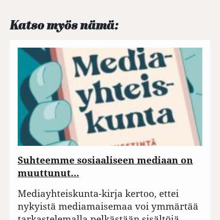
Katso myös nämä:
Suhteemme sosiaaliseen mediaan on
muuttunut…
Mediayhteiskunta-kirja kertoo, ettei
nykyistä mediamaisemaa voi ymmärtää
tarkastelemalla pelkästään sisältöjä.