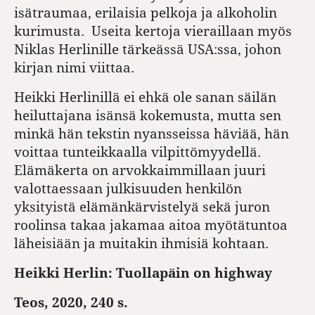
isätraumaa, erilaisia pelkoja ja alkoholin
kurimusta. Useita kertoja vieraillaan myös
Niklas Herlinille tärkeässä USA:ssa, johon
kirjan nimi viittaa.
Heikki Herlinillä ei ehkä ole sanan säilän
heiluttajana isänsä kokemusta, mutta sen
minkä hän tekstin nyansseissa häviää, hän
voittaa tunteikkaalla vilpittömyydellä.
Elämäkerta on arvokkaimmillaan juuri
valottaessaan julkisuuden henkilön
yksityistä elämänkärvistelyä sekä juron
roolinsa takaa jakamaa aitoa myötätuntoa
läheisiään ja muitakin ihmisiä kohtaan.
Heikki Herlin: Tuollapäin on highway
Teos, 2020, 240 s.