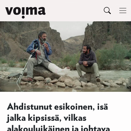
Päävalikko
Siirry sisältöön
Ahdistunut esikoinen, isä
jalka kipsissä, vilkas
alakouluikäinen ja johtava