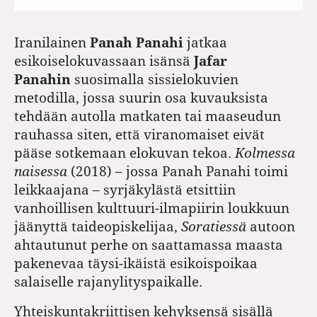
Iranilainen
Panah Panahi
jatkaa
esikoiselokuvassaan isänsä
Jafar
Panahin
suosimalla sissielokuvien
metodilla, jossa suurin osa kuvauksista
tehdään autolla matkaten tai maaseudun
rauhassa siten, että viranomaiset eivät
pääse sotkemaan elokuvan tekoa.
Kolmessa
naisessa
(2018) – jossa Panah Panahi toimi
leikkaajana – syrjäkylästä etsittiin
vanhoillisen kulttuuri-ilmapiirin loukkuun
jäänyttä taideopiskelijaa,
Soratiessä
autoon
ahtautunut perhe on saattamassa maasta
pakenevaa täysi-ikäistä esikoispoikaa
salaiselle rajanylityspaikalle.
Yhteiskuntakriittisen kehyksensä sisällä