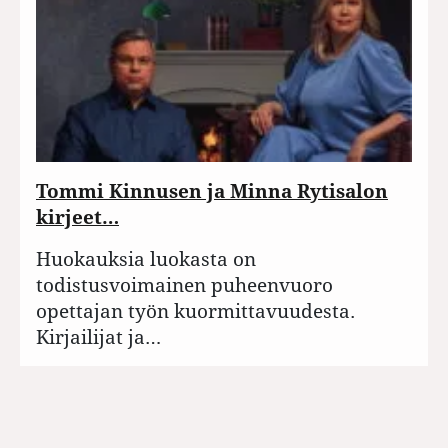
Tommi Kinnusen ja Minna Rytisalon
kirjeet…
Huokauksia luokasta on
todistusvoimainen puheenvuoro
opettajan työn kuormittavuudesta.
Kirjailijat ja…