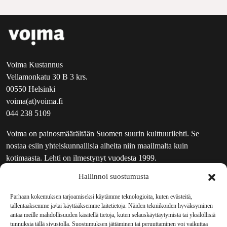
Voima Kustannus
Vellamonkatu 30 B 3 krs.
00550 Helsinki
voima(at)voima.fi
044 238 5109
Voima on painosmäärältään Suomen suurin kulttuurilehti. Se
nostaa esiin yhteiskunnallisia aiheita niin maailmalta kuin
kotimaasta. Lehti on ilmestynyt vuodesta 1999.
Hallinnoi suostumusta
TOIMITUS
UUTISKIRJE
Parhaan kokemuksen tarjoamiseksi käytämme teknologioita, kuten evästeitä,
tallentaaksemme ja/tai käyttääksemme laitetietoja. Näiden tekniikoiden hyväksyminen
MAINOSTAJILLE
antaa meille mahdollisuuden käsitellä tietoja, kuten selauskäyttäytymistä tai yksilöllisiä
VASTAMAINOKSET
tunnuksia tällä sivustolla. Suostumuksen jättäminen tai peruuttaminen voi vaikuttaa