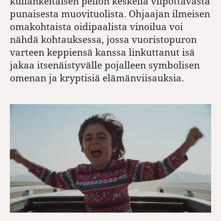
kullankeltaisen pellon keskellä viipottavasta
punaisesta muovituolista. Ohjaajan ilmeisen
omakohtaista oidipaalista vinoilua voi
nähdä kohtauksessa, jossa vuoristopuron
varteen keppiensä kanssa linkuttanut isä
jakaa itsenäistyvälle pojalleen symbolisen
omenan ja kryptisiä elämänviisauksia.