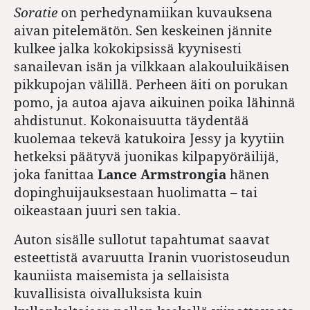
Soratie
on perhedynamiikan kuvauksena
aivan pitelemätön. Sen keskeinen jännite
kulkee jalka kokokipsissä kyynisesti
sanailevan isän ja vilkkaan alakouluikäisen
pikkupojan välillä. Perheen äiti on porukan
pomo, ja autoa ajava aikuinen poika lähinnä
ahdistunut. Kokonaisuutta täydentää
kuolemaa tekevä katukoira Jessy ja kyytiin
hetkeksi päätyvä juonikas kilpapyöräilijä,
joka fanittaa
Lance Armstrongia
hänen
dopinghuijauksestaan huolimatta – tai
oikeastaan juuri sen takia.
Auton sisälle sullotut tapahtumat saavat
esteettistä avaruutta Iranin vuoristoseudun
kauniista maisemista ja sellaisista
kuvallisista oivalluksista kuin