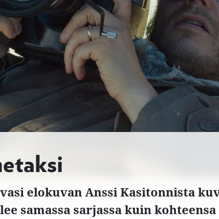
metaksi
vasi elokuvan Anssi Kasitonnista ku
ilee samassa sarjassa kuin kohteens