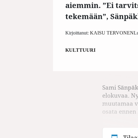
aiemmin. ”Ei tarvit
tekemään”, Sänpäkk
Kirjoittanut:
KAISU TERVONEN
Lu
KULTTUURI
Sami Sänpäk
elokuvaa. Ny
muutamaa vuo
osata ennen 
Tilaa