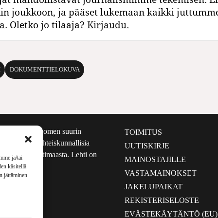
kin joukkoon, ja pääset lukemaan kaikki juttumm
a
. Oletko jo tilaaja?
Kirjaudu.
I
DOKUMENTTIELOKUVA
määrältään Suomen suurin
TOIMITUS
e nostaa esiin yhteiskunnallisia
UUTISKIRJE
lmalta kuin kotimaasta. Lehti on
mme ja/tai
MAINOSTAJILLE
sta 1999.
en käsitellä
VASTAMAINOKSET
en jättäminen
JAKELUPAIKAT
REKISTERISELOSTE
EVÄSTEKÄYTÄNTÖ (EU)