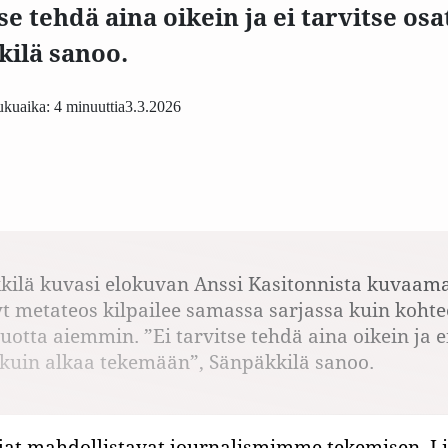
se tehdä aina oikein ja ei tarvitse os
ilä sanoo.
kuaika: 4 minuuttia
3.3.2026
kilä kuvasi elokuvan Anssi Kasitonnista kuvaam
t metateos kilpailee samassa sarjassa kuin koht
tta aiemmin. ”Ei tarvitse tehdä aina oikein ja ei
kuin alkaa tekemään”, Sänpäkkilä sanoo.
jat mahdollistavat journalismimme tekemisen. Li