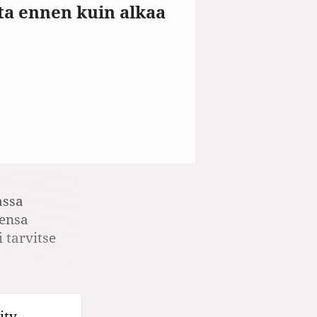
ata ennen kuin alkaa
assa
eensa
 tarvitse
ity