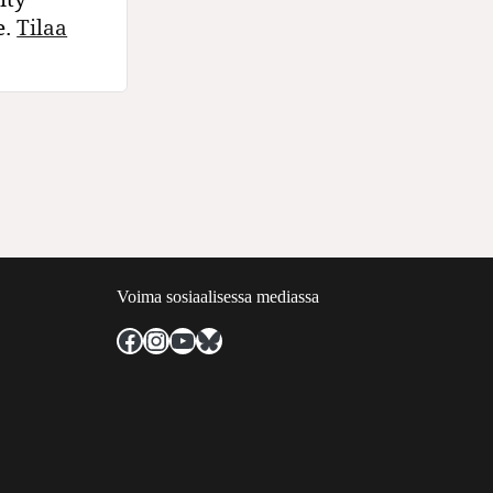
e.
Tilaa
Voima sosiaalisessa mediassa
Facebook
Instagram
YouTube
Bluesky