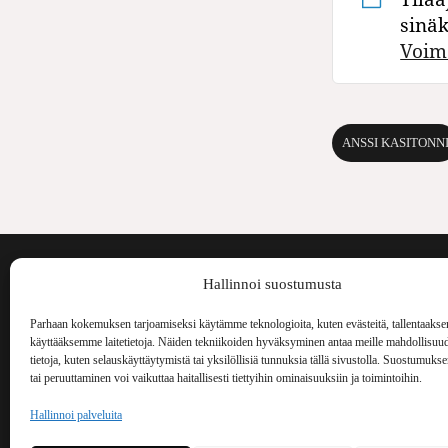
sinä
Voim
ANSSI KASITONN
Voima on painos
Hallinnoi suostumusta
kulttuurilehti. S
aiheita niin maai
Parhaan kokemuksen tarjoamiseksi käytämme teknologioita, kuten evästeitä, tallentaakse
Voima Kustannus
ilmestynyt vuode
käyttääksemme laitetietoja. Näiden tekniikoiden hyväksyminen antaa meille mahdollisuud
Vellamonkatu 30 B 3 krs.
tietoja, kuten selauskäyttäytymistä tai yksilöllisiä tunnuksia tällä sivustolla. Suostumuks
tai peruuttaminen voi vaikuttaa haitallisesti tiettyihin ominaisuuksiin ja toimintoihin.
00550 Helsinki
voima(at)voima.fi
Hallinnoi palveluita
044 238 5109