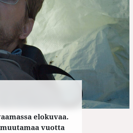
vaamassa elokuvaa.
a muutamaa vuotta